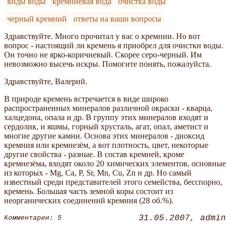
виды воды
кремниевая вода
очистка воды
черный кремний
ответы на ваши вопросы
Здравствуйте. Много прочитал у вас о кремнии. Но вот
вопрос - настоящий ли кремень я приобрел для очистки воды.
Он точно не ярко-коричневый. Скорее серо-черный. Им
невозможно высечь искры. Помогите понять, пожалуйста.
Здравствуйте, Валерий.
В природе кремень встречается в виде широко
распространенных минералов различной окраски - кварца,
халцедона, опала и др. В группу этих минералов входят и
сердолик, и яшмы, горный хрусталь, агат, опал, аметист и
многие другие камни. Основа этих минералов - диоксид
кремния или кремнезём, а вот плотность, цвет, некоторые
другие свойства - разные. В состав кремней, кроме
кремнезёма, входят около 20 химических элементов, основные
из которых - Mg, Ca, P, Sr, Mn, Cu, Zn и др. Но самый
известный среди представителей этого семейства, бесспорно,
кремень. Большая часть земной коры состоит из
неорганических соединений кремния (28 об.%).
31.05.2007
admin
Комментарии: 5