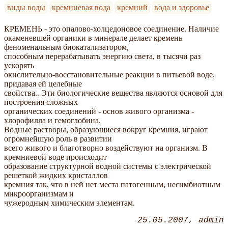
виды воды
кремниевая вода
кремний
вода и здоровье
КРЕМЕНЬ - это опалово-холцедоновое соединение. Наличие
окаменевшей органики в минерале делает кремень
феноменальным биокатализатором,
способным перерабатывать энергию света, в тысячи раз
ускорять
окислительно-восстановительные реакции в питьевой воде,
придавая ей целебные
свойства.. Эти биологические вещества являются основой для
построения сложных
органических соединений - основ живого организма -
хлорофилла и гемоглобина.
Водные растворы, образующиеся вокруг кремния, играют
огромнейшую роль в развитии
всего живого и благотворно воздействуют на организм. В
кремниевой воде происходит
образование структурной водной системы с электрической
решеткой жидких кристаллов
кремния так, что в ней нет места патогенным, несимбиотным
микроорганизмам и
чужеродным химическим элементам.
25.05.2007
admin