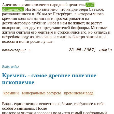
Адептом кремния является народный целитель
А. Д.
Малярчиков.
Им было замечено, что на дне озера Светлое,
расположенного в 150 км от Петербурга, в котором много
кремния вода всегда чистая и просматривается на
десятиметровую глубину. Рыба в нем не живет; не растут
водоросли, нет других представителей биофлоры. Местные
жители считали его мертвым и сторонились его. но купаясь и
потребляя воду из него раны и ссадины быстро заживали, а
волосы и ногти росли лучше.
23.05.2007
admin
Комментарии: 6
Виды воды
Кремень - самое древнее полезное
ископаемое
кремний
минеральные ресурсы
кремниевая вода
Вода - единственное вещество на Земле, требующее к себе
особого внимания. После
кислорода чистая и здоровая вода - это самый необходимый