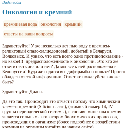
Виды воды
Онкология и кремний
кремниевая вода
онкология
кремний
ответы на ваши вопросы
Здравствуйте! У же несколько лет пью воду с кремнем-
реликтовый опало-халцедоновый, добытый в Беларуси,
Волковыск. И узнаю, что есть всего одно противопоказание -
но какое!!! -предрасположенность к онкологии. Это кто же
ответит есть она или нет? Да мы все к ней расположены в
Белоруссии! Куда же годятся все дифирамбы о пользе? Просто
обалдела от этой информации. Ответьте пожалуйста как же
быть?
Здравствуйте Диана.
Да это так. Происходит это отчасти потому что химический
элемент кремний (Silicium - лат.), (атомный номер 14, IV
группа периодической системы), в составе минерала кремня
является сильным активатором биохимических процессов,
происходящих в организме (более подробнее о воздействии
кремния на организм читайте на нашем сайте).