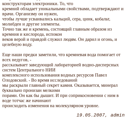
конструкторам электроники. То, что
кремний обладает уникальными свойствами, подтверждают и
врачи. Организму он нужен,
чтобы лучше усваивались кальций, сера, цинк, кобальт,
молибден и другие элементы.
Точно так же и кремень, состоящий главным образом из
кремния и кислорода, испокон
веков верой и правдой служил людям. Он дарил и огонь, и
целебную воду.
Еще наши предки заметили, что кремневая вода помогает от
всех недугов, -
рассказывает заведующий лабораторией водно-дисперсных
систем Центрального НИИ
комплексного использования водных ресурсов Павел
Олодовский. - Во время исследований
мы раскрыли главный секрет камня. Оказывается, минерал
буквально пронизан мелкими
порами. Он как бы дышит. И при соприкосновении с ним в
воде тотчас же начинают
происходить изменения на молекулярном уровне.
19.05.2007
admin