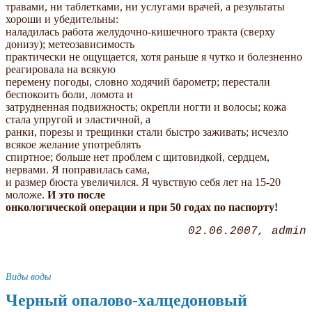
травами, ни таблетками, ни услугами врачей, а результаты
хороши и убедительны:
наладилась работа желудочно-кишечного тракта (сверху
донизу); метеозависимость
практически не ощущается, хотя раньше я чутко и болезненно
реагировала на всякую
перемену погоды, словно ходячий барометр; перестали
беспокоить боли, ломота и
затрудненная подвижность; окрепли ногти и волосы; кожа
стала упругой и эластичной, а
ранки, порезы и трещинки стали быстро заживать; исчезло
всякое желание употреблять
спиртное; больше нет проблем с щитовидкой, сердцем,
нервами. Я поправилась сама,
и размер бюста увеличился. Я чувствую себя лет на 15-20
моложе.
И это после
онкологической операции и при 50 годах по паспорту!
02.06.2007
admin
Виды воды
Черный опалово-халцедоновый