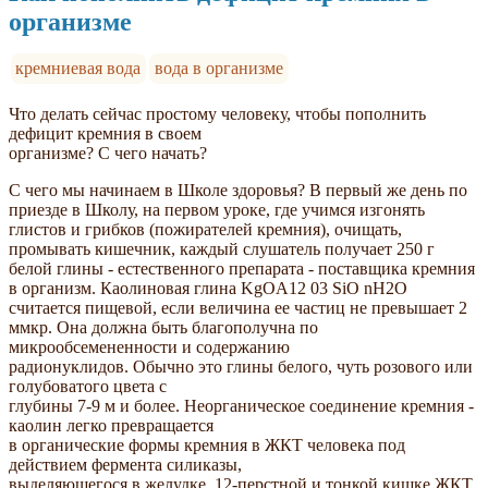
организме
кремниевая вода
вода в организме
Что делать сейчас простому человеку, чтобы пополнить
дефицит кремния в своем
организме? С чего начать?
С чего мы начинаем в Школе здоровья? В первый же день по
приезде в Школу, на первом уроке, где учимся изгонять
глистов и грибков (пожирателей кремния), очищать,
промывать кишечник, каждый слушатель получает 250 г
белой глины - естественного препарата - поставщика кремния
в организм. Каолиновая глина KgOA12 03 SiO nН2О
считается пищевой, если величина ее частиц не превышает 2
ммкр. Она должна быть благополучна по
микрообсемененности и содержанию
радионуклидов. Обычно это глины белого, чуть розового или
голубоватого цвета с
глубины 7-9 м и более. Неорганическое соединение кремния -
каолин легко превращается
в органические формы кремния в ЖКТ человека под
действием фермента силиказы,
выделяющегося в желудке, 12-перстной и тонкой кишке ЖКТ