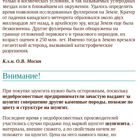
только в космических условиях, в так называемых углеродных
звездах или в ближайшем их окружении. Удалось определить
время появления исследованных фуллеренов на Земле. Кратер
от падения канадского метеорита образовался около двух
миллиардов лет назад, в архейскую эру, когда Земля еще была
безжизненна. Другие фуллерены были обнаружены на
границе отложений пермского и триасового периодов, их
возраст оценен в 250 млн. лет. Именно тогда в Землю врезался
гигантский астероид, вызвавший катастрофические
разрушения.
К.х.н. О.В. Мосин
Внимание!
При покупке шунгита нужно быть осторожным, поскольку
недобросовестные предприниматели зачастую выдают за
шунгит совершенно другие каменные породы, похожие по
цвету и структуре на шунгит.
Последнее время у недобросовестных производителей
участились случаи продажи под маркой шунгит
шунгизита
, -
материала, внешне схожего, а по свойствам ничем не
похожего на шунгит. Цена на него намного ниже, но