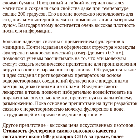
слоями бумаги. Прозрачный и гибкий материал оказался
магнитом и сохранял свои свойства даже при температуре
свыше 200 градусов. Его вполне возможно использовать для
создания компьютерной памяти с помощью записи лазерным
лучом. Благодаря этому достигается очень высокая плотность
носителя информации.
Большие надежды связаны с применением фуллеренов в
медицине. Почти идеальная сферическая структура молекулы
фуллерена и микроскопический размер (диаметр 0.7 нм),
позволяют ученым рассчитывать на то, что эти молекулы
смогут создать механическое препятствие для проникновения
вирусов в клетки зараженного организма. Обсуждается также
и идея создания противораковых препаратов на основе
водорастворимых соединений фуллеренов с внедренными
внутрь радиоактивными изотопами. Введение такого
лекарства в ткань позволит избирательно воздействовать на
пораженные опухолью клетки, препятствуя их дальнейшему
размножению. Пока основное препятствие на пути разработок
связано с нерастворимостью молекул фуллеренов в воде,
затрудняющей их прямое введение в организм.
Другое препятствие - высокая цена искусственных изотопов.
Стоимость фуллеренов самого высокого качества
составляет около 900 долларов США за грамм, более