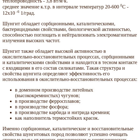
теплопроводность - 3,8 вт/м·к.
0
среднее значение к.т.р. в интервале температур 20-600
С -
-6
12х10
1/град.
Шунгит обладает сорбционными, каталитическими,
бактерицидными свойствами, биологической активностью,
способностью поглощать и нейтрализовать электромагнитные
излучения высоких частот.
Шунгит также обладает высокой активностью в
окислительно-восстановительных процессах, сорбционными
и каталитическими свойствами и находится в тесном контакте
с входящими в его состав силикатами. Такая структура и
свойства шунгита определяют эффективность его
использования в окислительно-восстановительных процессах:
в доменном производстве литейных
(высококремнистых) чугунов;
в производстве ферросплавов;
в производстве фосфора;
в производстве карбида и нитрида кремния;
как наполнитель термостойких красок.
Именно сорбционные, каталитические и восстановительные
свойства шунгитовых пород позволяют успешно очищать
сточные воды от многих органических и неорганических