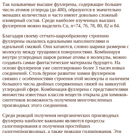
Так называемые высшие фуллерены, содержащие большее
число атомов углерода (до 400), образуются в значительно
меньших количествах и часто имеют довольно сложный
изомерный состав. Среди наиболее изученных высших
фуллеренов можно выделить Cn, n=74, 76, 78, 80, 82 и 84.
Благодаря своему сетчато-шарообразному строению
фуллерены оказались идеальными наполнителями и
идеальной смазкой. Они катаются, словно шарики размером с
молекулу между трущимися поверхностями. Комбинируя
внутри углеродных шаров разные атомы и молекулы, можно
создавать самые фантастические материалы будущего. На
основе фуллеренов уже синтезировано более 3 тысяч новых
соединений. Столь бурное развитие химии фуллеренов
связано с особенностями строения этой молекулы и наличием
большого числа двойных сопряженных связей на замкнутой
углеродной сфере. Комбинация фуллерена с представителями
множества известных классов веществ открыла для химиков-
синтетиков возможность получения многочисленных
производных этого соединения.
Среди реакций получения неорганических производных
фуллерена наиболее важными являются процессы
галогенирования и получения простейших
галогенпроизводных, а также реакции гидрирования. Эти