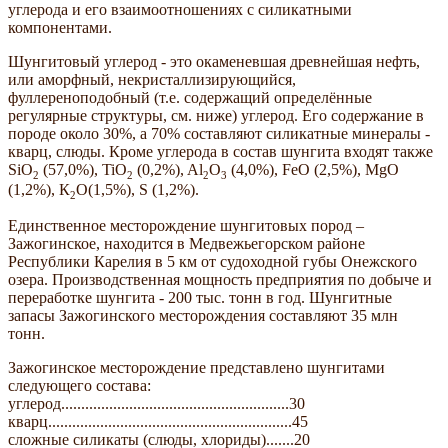
углерода и его взаимоотношениях с силикатными
компонентами.
Шунгитовый углерод - это окаменевшая древнейшая нефть,
или аморфный, некристаллизирующийся,
фуллереноподобный (т.е. содержащий определённые
регулярные структуры, см. ниже) углерод. Его содержание в
породе около 30%, а 70% составляют силикатные минералы -
кварц, слюды. Кроме углерода в состав шунгита входят также
SiO
(57,0%), TiO
(0,2%), Al
O
(4,0%), FeO (2,5%), MgO
2
2
2
3
(1,2%), К
О(1,5%), S (1,2%).
2
Единственное месторождение шунгитовых пород –
Зажогинское, находится в Медвежьегорском районе
Республики Карелия в 5 км от судоходной губы Онежского
озера. Производственная мощность предприятия по добыче и
переработке шунгита - 200 тыс. тонн в год. Шунгитные
запасы Зажогинского месторождения составляют 35 млн
тонн.
Зажогинское месторождение представлено шунгитами
следующего состава:
углерод.........................................................30
кварц.............................................................45
сложные силикаты (слюды, хлориды).......20