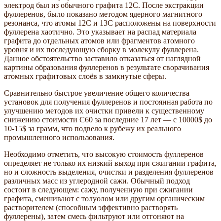
электрод был из обычного графита 12С. После экстракции
фуллеренов, было показано методом ядерного магнитного
резонанса, что атомы 12С и 13С расположены на поверхности
фуллерена хаотично. Это указывает на распад материала
графита до отдельных атомов или фрагментов атомного
уровня и их последующую сборку в молекулу фуллерена.
Данное обстоятельство заставило отказаться от наглядной
картины образования фуллеренов в результате сворачивания
атомных графитовых слоёв в замкнутые сферы.
Сравнительно быстрое увеличение общего количества
установок для получения фуллеренов и постоянная работа по
улучшению методов их очистки привели к существенному
снижению стоимости С60 за последние 17 лет — с 10000$ до
10-15$ за грамм, что подвело к рубежу их реального
промышленного использования.
Необходимо отметить, что высокую стоимость фуллеренов
определяет не только их низкий выход при сжигании графита,
но и сложность выделения, очистки и разделения фуллеренов
различных масс из углеродной сажи. Обычный подход
состоит в следующем: сажу, полученную при сжигании
графита, смешивают с толуолом или другим органическим
растворителем (способным эффективно растворять
фуллерены), затем смесь фильтруют или отгоняют на