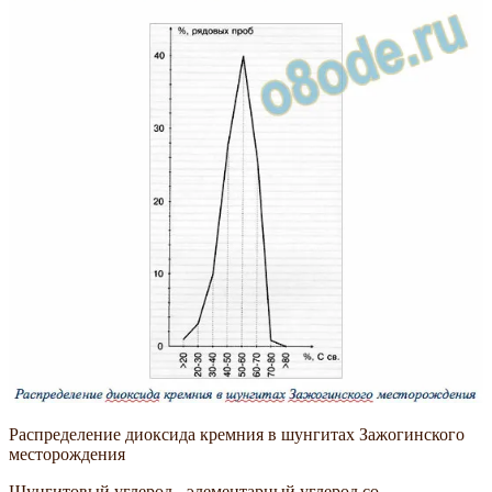
Распределение диоксида кремния в шунгитах Зажогинского
месторождения
Шунгитовый углерод - элементарный углерод со