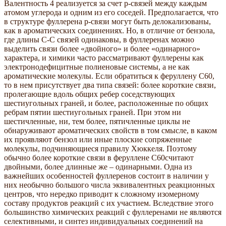
Валентность 4 реализуется за счет p-связей между каждым
атомом углерода и одним из его соседей. Предполагается, что
в структуре фуллерена p-связи могут быть делокализованы,
как в ароматических соединениях. Но, в отличие от бензола,
где длины C-C связей одинаковы, в фуллеренах можно
выделить связи более «двойного» и более «одинарного»
характера, и химики часто рассматривают фуллерены как
электронодефицитные полиеновые системы, а не как
ароматические молекулы. Если обратиться к феруллену С60,
то в нем присутствует два типа связей: более короткие связи,
пролегающие вдоль общих ребер соседствующих
шестиугольных граней, и более, расположенные по общих
ребрам пятии шестиугольных граней. При этом ни
шестичленные, ни, тем более, пятичленные циклы не
обнаруживают ароматических свойств в том смысле, в каком
их проявляют бензол или иные плоские сопряженные
молекулы, подчиняющиеся правилу Хюккеля. Поэтому
обычно более короткие связи в феруллене С60считают
двойными, более длинные же – одинарными. Одна из
важнейших особенностей фуллеренов состоит в наличии у
них необычно большого числа эквивалентных реакционных
центров, что нередко приводит к сложному изомерному
составу продуктов реакций с их участием. Вследствие этого
большинство химических реакций с фуллеренами не являются
селективными, и синтез индивидуальных соединений на