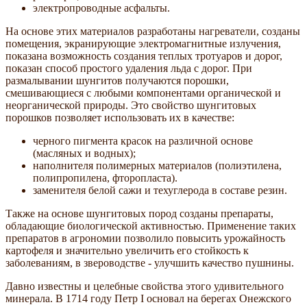
электропроводные асфальты.
На основе этих материалов разработаны нагреватели, созданы
помещения, экранирующие электромагнитные излучения,
показана возможность создания теплых тротуаров и дорог,
показан способ простого удаления льда с дорог. При
размалывании шунгитов получаются порошки,
смешивающиеся с любыми компонентами органической и
неорганической природы. Это свойство шунгитовых
порошков позволяет использовать их в качестве:
черного пигмента красок на различной основе
(масляных и водных);
наполнителя полимерных материалов (полиэтилена,
полипропилена, фторопласта).
заменителя белой сажи и техуглерода в составе резин.
Также на основе шунгитовых пород созданы препараты,
обладающие биологической активностью. Применение таких
препаратов в агрономии позволило повысить урожайность
картофеля и значительно увеличить его стойкость к
заболеваниям, в звероводстве - улучшить качество пушнины.
Давно известны и целебные свойства этого удивительного
минерала. В 1714 году Петр I основал на берегах Онежского