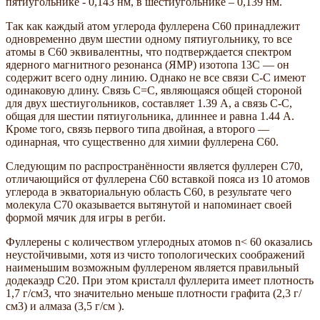
пятиугольнике - 0,143 нм, в шестиугольнике – 0,139 нм.
Так как каждый атом углерода фуллерена С60 принадлежит
одновременно двум шестии одному пятиугольнику, то все
атомы в С60 эквивалентны, что подтверждается спектром
ядерного магнитного резонанса (ЯМР) изотопа 13С — он
содержит всего одну линию. Однако не все связи С-С имеют
одинаковую длину. Связь С=С, являющаяся общей стороной
для двух шестиугольников, составляет 1.39 А, а связь С-С,
общая для шестии пятиугольника, длиннее и равна 1.44 А.
Кроме того, связь первого типа двойная, а второго —
одинарная, что существенно для химии фуллерена С60.
Следующим по распространённости является фуллерен C70,
отличающийся от фуллерена C60 вставкой пояса из 10 атомов
углерода в экваториальную область C60, в результате чего
молекула C70 оказывается вытянутой и напоминает своей
формой мячик для игры в регби.
Фуллерены с количеством углеродных атомов n< 60 оказались
неустойчивыми, хотя из чисто топологических соображений
наименьшим возможным фуллереном является правильный
додекаэдр С20. При этом кристалл фуллерита имеет плотность
1,7 г/см3, что значительно меньше плотности графита (2,3 г/
см3) и алмаза (3,5 г/см ).