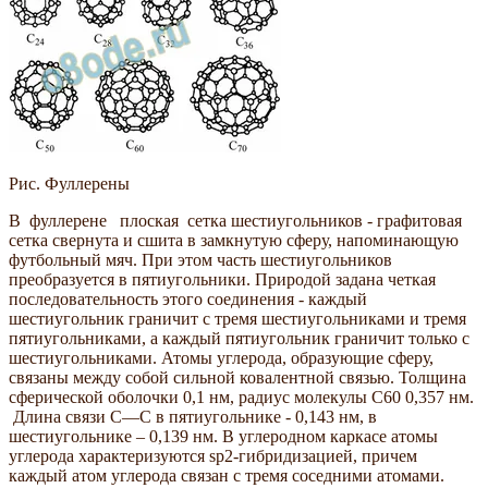
Рис. Фуллерены
В фуллерене плоская сетка шестиугольников - графитовая
сетка свернута и сшита в замкнутую сферу, напоминающую
футбольный мяч. При этом часть шестиугольников
преобразуется в пятиугольники. Природой задана четкая
последовательность этого соединения - каждый
шестиугольник граничит с тремя шестиугольниками и тремя
пятиугольниками, а каждый пятиугольник граничит только с
шестиугольниками. Атомы углерода, образующие сферу,
связаны между собой сильной ковалентной связью. Толщина
сферической оболочки 0,1 нм, радиус молекулы С60 0,357 нм.
Длина связи С—С в пятиугольнике - 0,143 нм, в
шестиугольнике – 0,139 нм. В углеродном каркасе атомы
углерода характеризуются sp2-гибридизацией, причем
каждый атом углерода связан с тремя соседними атомами.