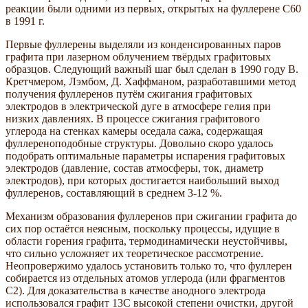
реакции были одними из первых, открытых на фуллерене C60
в 1991 г.
Первые фуллерены выделяли из конденсированных паров
графита при лазерном облучением твёрдых графитовых
образцов. Следующий важный шаг был сделан в 1990 году В.
Кретчмером, Лэмбом, Д. Хаффманом, разработавшими метод
получения фуллеренов путём сжигания графитовых
электродов в электрической дуге в атмосфере гелия при
низких давлениях. В процессе сжигания графитового
углерода на стенках камеры оседала сажа, содержащая
фуллереноподобные структуры. Довольно скоро удалось
подобрать оптимальные параметры испарения графитовых
электродов (давление, состав атмосферы, ток, диаметр
электродов), при которых достигается наибольший выход
фуллеренов, составляющий в среднем 3-12 %.
Механизм образования фуллеренов при сжигании графита до
сих пор остаётся неясным, поскольку процессы, идущие в
области горения графита, термодинамически неустойчивы,
что сильно усложняет их теоретическое рассмотрение.
Неопровержимо удалось установить только то, что фуллерен
собирается из отдельных атомов углерода (или фрагментов
С2). Для доказательства в качестве анодного электрода
использовался графит 13С высокой степени очистки, другой