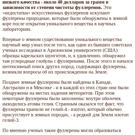
низкого качества - около 40 долларов за грамм в
зависимости от степени чистоты фуллеренов.
Эти
«недостатки» искусственных фуллеренов искупают
фуллерены природные, которые были обнаружены в земной
коре после открытия уникального вещества в научных
лабораториях.
Впервые о земном существовании уникального вещества
научный мир узнал после того, как один из бывших советских
ученых исследовал в Аризонском университете (США)
образцы карельских шунгитов, и, к удивлению, обнаружил
там углеродные глобулы с фуллеренами. После этого и начался
интенсивный поиск других пород, содержащих фуллерены,
возникли вопросы об их происхождении на Земле.
Позднее земные фуллерены были найдены в Канаде,
Австралии и в Мексике - и в каждой из этих стран они были
обнаружены на местах падения метеоритов. При этом
некоторые фуллерены были заполнены: внутри оболочек
находились атомы гелия. Странным оказался тот факт, что
фуллерены хранили не гелий-4 - изотоп, который обычно
присутствует в земных породах, - а редкий для Земли изотоп
гелий-3.
По мнению ученых такие фуллерены могли образоваться