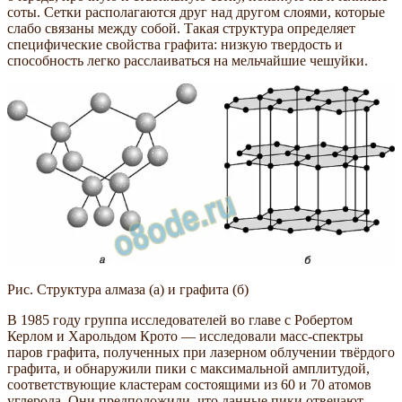
соты. Сетки располагаются друг над другом слоями, которые
слабо связаны между собой. Такая структура определяет
специфические свойства графита: низкую твердость и
способность легко расслаиваться на мельчайшие чешуйки.
Рис. Структура алмаза (а) и графита (б)
В 1985 году группа исследователей во главе с Робертом
Керлом и Харольдом Крото — исследовали масс-спектры
паров графита, полученных при лазерном облучении твёрдого
графита, и обнаружили пики с максимальной амплитудой,
соответствующие кластерам состоящими из 60 и 70 атомов
углерода. Они предположили, что данные пики отвечают