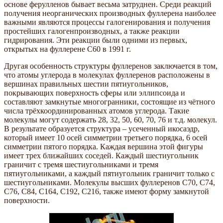
основе ферулленов бывает весьма затруднен. Среди реакций
получения неорганических производных фуллерена наиболее
важными являются процессы галогенирования и получения
простейших галогенпроизводных, а также реакции
гидрирования. Эти реакции были одними из первых,
открытых на фуллерене C60 в 1991 г.
Другая особенность структуры фуллеренов заключается в том,
что атомы углерода в молекулах фуллеренов расположены в
вершинах правильных шестии пятиугольников,
покрывающих поверхность сферы или эллипсоида и
составляют замкнутые многогранники, состоящие из чётного
числа трёхкоординированных атомов углерода. Такие
молекулы могут содержать 28, 32, 50, 60, 70, 76 и т.д. молекул.
В результате образуется структура – усеченный икосаэдр,
который имеет 10 осей симметрии третьего порядка, 6 осей
симметрии пятого порядка. Каждая вершина этой фигуры
имеет трех ближайших соседей. Каждый шестиугольник
граничит с тремя шестиугольниками и тремя
пятиугольниками, а каждый пятиугольник граничит только с
шестиугольниками. Молекулы высших фуллеренов С70, С74,
С76, С84, С164, С192, С216, также имеют форму замкнутой
поверхности.