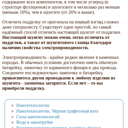
содержание всех компонентов, в том числе углерод (в
структуре фуллеренов) в шунгизите в несколько раз меньше
(меньше 10%), чем в шунгите (от 26% и выше).
Отличить подделку от оригинала на первый взгляд сложно
даже специалисту. Существует один простой, но самый
надёжный способ отличить настоящий шунгит от подделки.
Настоящий шунгит можно очень легко отличить от
подделки, а также от шунгитового сланца благодаря
наличию свойства электропроводимости.
Электропроводимость - крайне редкое явление в каменных
породах. В обычных условиях достаточно иметь обычную
батарейку, лампочку от карманного фонаря и два провода.
Соедините последовательно лампочку и батарейку,
прикоснитесь двумя проводками к любому изделию из
шунгита - лампочка загорится. Если нет – то вы
приобрели подделку.
Нанотехнологии
Нанотехнологии. Чёрная графитовая вата
Сила нанотехнологий
Вода в нанотрубке
Нанотехнологии: углерод, водород, бензол