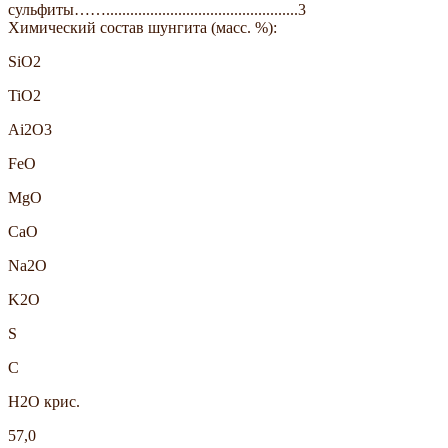
сульфиты……................................................3
Химический состав шунгита (масс. %):
SiO2
TiO2
Ai2O3
FeO
MgO
CaO
Na2O
K2O
S
C
H2O крис.
57,0