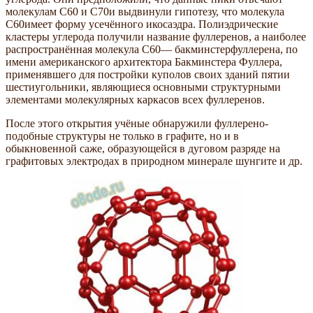
молекулам С60 и С70и выдвинули гипотезу, что молекула
С60имеет форму усечённого икосаэдра. Полиэдрические
кластеры углерода получили название фуллеренов, а наиболее
распространённая молекула С60— бакминстерфуллерена, по
имени американского архитектора Бакминстера Фуллера,
применявшего для постройки куполов своих зданий пятии
шестиугольники, являющиеся основными структурными
элементами молекулярных каркасов всех фуллеренов.
После этого открытия учёные обнаружили фуллерено-
подобные структуры не только в графите, но и в
обыкновенной саже, образующейся в дуговом разряде на
графитовых электродах в природном минерале шунгите и др.