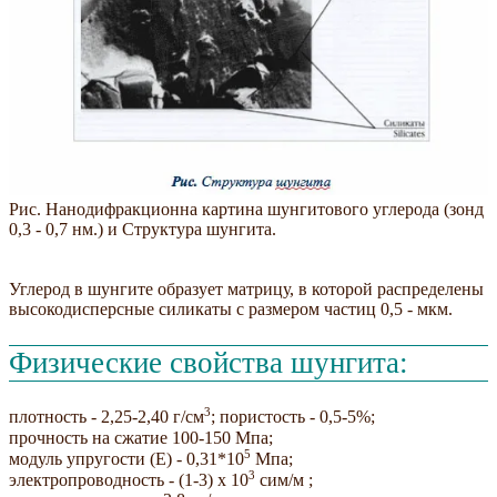
Рис. Нанодифракционна картина шунгитового углерода (зонд
0,3 - 0,7 нм.) и Структура шунгита.
Углерод в шунгите образует матрицу, в которой распределены
высокодисперсные силикаты с размером частиц 0,5 - мкм.
Физические свойства шунгита:
3
плотность - 2,25-2,40 г/см
; пористость - 0,5-5%;
прочность на сжатие 100-150 Мпа;
5
модуль упругости (Е) - 0,31*10
Мпа;
3
электропроводность - (1-3) х 10
сим/м ;