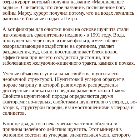
озера курорт, который получил название «Марциальные
воды«». Считается, что свое название, посвященное богу
войны Марсу, курорт получил потому, что на водах лечились
раненые и больные солдаты Петра.
А вот фильтры для очистки воды на основе шунгита стали
изготавливать сравнительно недавно - в 1991 году. Вода,
пропущенная через шунгитовый фильтр, имеет общее
оздоравливающее воздействие на организм, удаляет
раздражения, зуд, сыпи, восстанавливает блеск волос,
эффективна при вегето-сосудистой дистонии, при
заболеваниях желудочно-кишечного тракта, камнях в почках.
Учёные объясняют уникальные свойства шунгита его
необычной структурой. Шунгитовый углерод образует в
породе матрицу, в которой равномерно распределены
дисперсные силикаты со средним размером около 1 мкм.
Свойства шунгитовой породы определяются двумя
факторами: во-первых, свойствами шунгитового углерода, во-
вторых, структурой породы, взаимоотношениями углерода и
силикатов.
В конце двадцатого века ученые частично объяснили
причины целебного действия шунгита. Этот минерал в
основном состоит из углерода, значительная часть которого