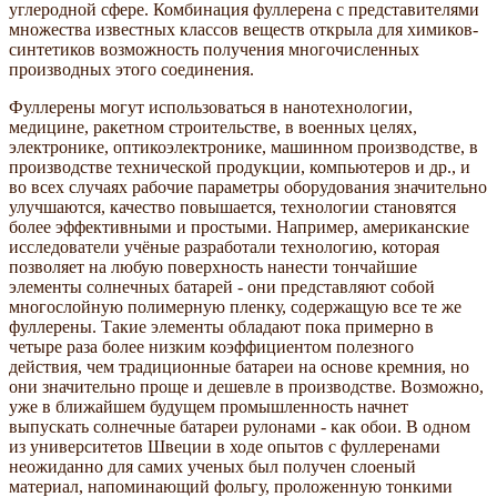
углеродной сфере. Комбинация фуллерена с представителями
множества известных классов веществ открыла для химиков-
синтетиков возможность получения многочисленных
производных этого соединения.
Фуллерены могут использоваться в нанотехнологии,
медицине, ракетном строительстве, в военных целях,
электронике, оптикоэлектронике, машинном производстве, в
производстве технической продукции, компьютеров и др., и
во всех случаях рабочие параметры оборудования значительно
улучшаются, качество повышается, технологии становятся
более эффективными и простыми. Например, американские
исследователи учёные разработали технологию, которая
позволяет на любую поверхность нанести тончайшие
элементы солнечных батарей - они представляют собой
многослойную полимерную пленку, содержащую все те же
фуллерены. Такие элементы обладают пока примерно в
четыре раза более низким коэффициентом полезного
действия, чем традиционные батареи на основе кремния, но
они значительно проще и дешевле в производстве. Возможно,
уже в ближайшем будущем промышленность начнет
выпускать солнечные батареи рулонами - как обои. В одном
из университетов Швеции в ходе опытов с фуллеренами
неожиданно для самих ученых был получен слоеный
материал, напоминающий фольгу, проложенную тонкими