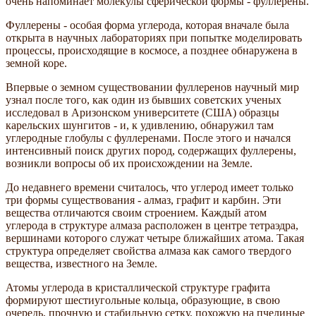
очень напоминает молекулы сферической формы - фуллерены.
Фуллерены - особая форма углерода, которая вначале была
открыта в научных лабораториях при попытке моделировать
процессы, происходящие в космосе, а позднее обнаружена в
земной коре.
Впервые о земном существовании фуллеренов научный мир
узнал после того, как один из бывших советских ученых
исследовал в Аризонском университете (США) образцы
карельских шунгитов - и, к удивлению, обнаружил там
углеродные глобулы с фуллеренами. После этого и начался
интенсивный поиск других пород, содержащих фуллерены,
возникли вопросы об их происхождении на Земле.
До недавнего времени считалось, что углерод имеет только
три формы существования - алмаз, графит и карбин. Эти
вещества отличаются своим строением. Каждый атом
углерода в структуре алмаза расположен в центре тетраэдра,
вершинами которого служат четыре ближайших атома. Такая
структура определяет свойства алмаза как самого твердого
вещества, известного на Земле.
Атомы углерода в кристаллической структуре графита
формируют шестиугольные кольца, образующие, в свою
очередь, прочную и стабильную сетку, похожую на пчелиные