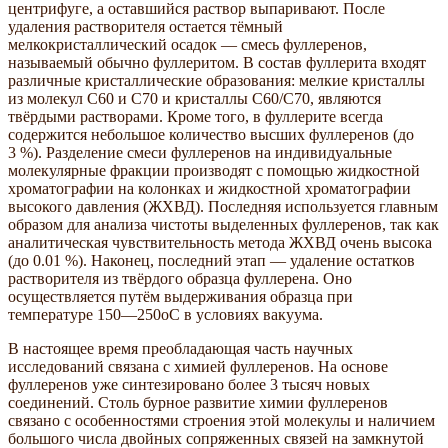
центрифуге, а оставшийся раствор выпаривают. После
удаления растворителя остается тёмный
мелкокристаллический осадок — смесь фуллеренов,
называемый обычно фуллеритом. В состав фуллерита входят
различные кристаллические образования: мелкие кристаллы
из молекул С60 и С70 и кристаллы С60/С70, являются
твёрдыми растворами. Кроме того, в фуллерите всегда
содержится небольшое количество высших фуллеренов (до
3 %). Разделение смеси фуллеренов на индивидуальные
молекулярные фракции производят с помощью жидкостной
хроматографии на колонках и жидкостной хроматографии
высокого давления (ЖХВД). Последняя используется главным
образом для анализа чистоты выделенных фуллеренов, так как
аналитическая чувствительность метода ЖХВД очень высока
(до 0.01 %). Наконец, последний этап — удаление остатков
растворителя из твёрдого образца фуллерена. Оно
осуществляется путём выдерживания образца при
температуре 150—250oС в условиях вакуума.
В настоящее время преобладающая часть научных
исследований связана с химией фуллеренов. На основе
фуллеренов уже синтезировано более 3 тысяч новых
соединений. Столь бурное развитие химии фуллеренов
связано с особенностями строения этой молекулы и наличием
большого числа двойных сопряженных связей на замкнутой