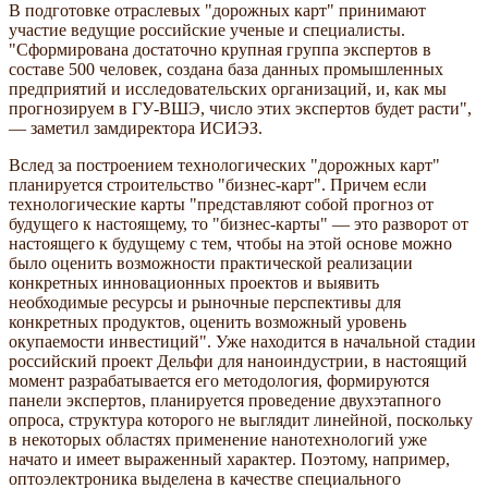
В подготовке отраслевых "дорожных карт" принимают
участие ведущие российские ученые и специалисты.
"Сформирована достаточно крупная группа экспертов в
составе 500 человек, создана база данных промышленных
предприятий и исследовательских организаций, и, как мы
прогнозируем в ГУ-ВШЭ, число этих экспертов будет расти",
— заметил замдиректора ИСИЭЗ.
Вслед за построением технологических "дорожных карт"
планируется строительство "бизнес-карт". Причем если
технологические карты "представляют собой прогноз от
будущего к настоящему, то "бизнес-карты" — это разворот от
настоящего к будущему с тем, чтобы на этой основе можно
было оценить возможности практической реализации
конкретных инновационных проектов и выявить
необходимые ресурсы и рыночные перспективы для
конкретных продуктов, оценить возможный уровень
окупаемости инвестиций". Уже находится в начальной стадии
российский проект Дельфи для наноиндустрии, в настоящий
момент разрабатывается его методология, формируются
панели экспертов, планируется проведение двухэтапного
опроса, структура которого не выглядит линейной, поскольку
в некоторых областях применение нанотехнологий уже
начато и имеет выраженный характер. Поэтому, например,
оптоэлектроника выделена в качестве специального