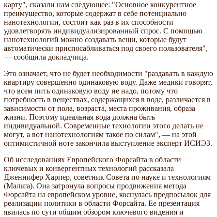
карту", сказали нам следующее: "Основное конкурентное
преимущество, которые содержат в себе потенциально
нанотехнологии, состоит как раз в их способности
удовлетворять индивидуализированный спрос. С помощью
нанотехнологий можно создавать вещи, которые будут
автоматически приспосабливаться под своего пользователя",
— сообщила докладчица.
Это означает, что не будет необходимости "раздавать в каждую
квартиру совершенно одинаковую воду. Даже медики говорят,
что всем пить одинаковую воду не надо, потому что
потребность в веществах, содержащихся в воде, различается в
зависимости от пола, возраста, места проживания, образа
жизни. Поэтому идеальная вода должна быть
индивидуальной. Современные технологии этого делать не
могут, а вот нанотехнологиям такое по силам", — на этой
оптимистичной ноте закончила выступление эксперт ИСИЭЗ.
Об исследованиях Европейского Форсайта в области
ключевых и конвергентных технологий рассказала
Дженнифер Харпер, советник Совета по науке и технологиям
(Мальта). Она затронула вопросы продвижения метода
Форсайта на европейском уровне, коснулась предпосылок для
реализации политики в области Форсайта. Ее презентация
явилась по сути общим обзором ключевого видения и