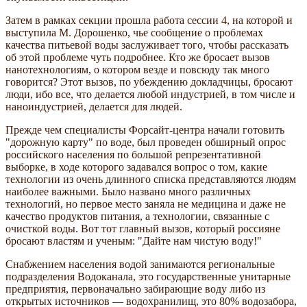
Затем в рамках секции прошла работа сессии 4, на которой и
выступила М. Дорошенко, чье сообщение о проблемах
качества питьевой воды заслуживает того, чтобы рассказать
об этой проблеме чуть подробнее. Кто же бросает вызов
нанотехнологиям, о котором везде и повсюду так много
говорится? Этот вызов, по убеждению докладчицы, бросают
люди, ибо все, что делается любой индустрией, в том числе и
наноиндустрией, делается для людей.
Прежде чем специалисты Форсайт-центра начали готовить
"дорожную карту" по воде, был проведен обширный опрос
российского населения по большой репрезентативной
выборке, в ходе которого задавался вопрос о том, какие
технологии из очень длинного списка представляются людям
наиболее важными. Было названо много различных
технологий, но первое место заняла не медицина и даже не
качество продуктов питания, а технологии, связанные с
очисткой воды. Вот тот главный вызов, который россияне
бросают властям и ученым: "Дайте нам чистую воду!"
Снабжением населения водой занимаются региональные
подразделения Водоканала, это государственные унитарные
предприятия, первоначально забирающие воду либо из
открытых источников — водохранилищ, это 80% водозабора,