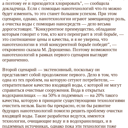
а поэтому ее и приходится хлорировать", — сообщила
докладчица. Если с помощью нанотехнологий что-то можно
будет изменить, то это станет большим успехом. При этом
сценарии, однако, нанотехнологии играют замещающую роль,
а очистка воды с помощью наносредств — дело весьма
дорогостоящее. "Конкурентное преимущество, обладание
которым говорит о том, кто кого переиграет в этой борьбе, —
это соотношение цены и качества, и я не уверена, что
нанотехнологии в этой конкурентной борьбе победят", —
откровенно сказала М. Дорошенко. Поэтому возможности
нанотехнологий в рамках первого сценария выглядят
ограниченно.
Второй сценарий — экстенсивный, поскольку он
представляет собой продолжение первого. Дело в том, что
одна из тех проблем, на которую сетуют потребители, —
отвратительное качество входящей воды, с которой не могут
справиться очистные сооружения. Вода в открытых
водохранилищах — на 50% и подземных — на 20% такого
качества, которую в принципе существующими технологиями
очистить нельзя. Было бы прекрасно, если бы развитие
будущих нанотехнологий помогло решить проблему очистки
входящей воды. Такие разработки ведутся, имеются
технологии, очищающие воду и в водохранилищах, и в
подземных источниках, однако пока эти технологии тоже