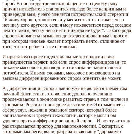
спрос. В постиндустриальном обществе по целому ряду
причин потребитель становится гораздо более капризным и
привередливым, у него меняется потребительский стереотип:
"Я живу хорошо, только если у меня есть что-то такое, чего
нет ни у кого другого, если я могу похвастаться перед соседом
чем-то таким, чего у него нет и никогда не будет". Такого рода
спрос экономисты называют дифференцированным спросом,
при котором человек желает потреблять нечто, отличное от
того, что потребляют все остальные.
И при таком спросе индустриальные технологии свои
преимущества теряют, ибо если спрос дифференцирован, то
никакое массовое производство никогда не найдет своего
потребителя. Иными словами, массовое производство на
вызовы дифференцированного спроса ответить не может.
А дифференциация спроса давно уже не является элементом
научной фантастики, это явление довольно очевидно
прослеживается в экономике развитых стран, в том числе и в
экономике России в последнее десятилетие. Это заметнее в
сфере услуг, нежели в реальном секторе, который более
капиталоемок и требует технологий, которые могли бы
удовлетворять дифференцированный спрос. "И вот тут-то как
раз открывается простор для нанотехнологий. Эксперты, с
которыми мы беседовали, разрабатывая нашу "дорожную