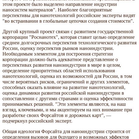
этом проекте было выделено направление индустрии
наносистем материалов". Наиболее благоприятные
перспективы для нанотехнологий российские эксперты видят
"во встраивании в глобальные цепочки создания стоимости".
Другой крупный проект связан с развитием государственной
корпорации "Роснанотех", которая ставит целью определение
среднеи долгосрочных перспектив технологического развития
России, оценку перспектив рынков наноиндустрии.
Необходимым элементом для построения стратегии
корпорации должно быть адекватное представление о
перспективах развития наноиндустрии в мире в целом,
определение приоритетных областей использования
нанотехнологий, оценка их возможностей для России, в том
числе вероятных рисков, ограничений и других элементов,
способных оказать влияние на развитие нанотехнологий,
оценка динамики развития российской наноиндустрии в
сопоставлении с другими странами и оценка эффективности
принимаемых решений. "Эти элементы являются, на наш
взгляд, ключевыми, и мы акцентируем на них внимание при
разработке своих Форсайтов и дорожных карт", —
подчеркнул российский эксперт.
Общая идеология Форсайта для наноиндустрии строится от
определения вызовов для будущего и возможных эффектов