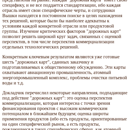
специфику, и не все поддается стандартизации, ибо каждая
отрасль имеет свои специфические черты, и сотрудники
Вышки находятся в постоянном поиске в целях нахождения
тех решений, которые были бы наиболее адекватны к
условиям каждой конкретной отрасли или продуктовой
группы. Изучение критических факторов "дорожных карт"
позволит решить широкий круг задач, связанных с оценкой
перспектив, в том числе перспектив коммерциализации
отдельных технологических решений.
Конкретным ключевым результатом являются уже готовые
шесть "дорожных карт", сданных заказчику и
подготавливаемых к общественному обсуждению. Эти карты
охватывают авиационную промышленность, атомный
энергопромышленный комплекс, проблемы очистки питьевой
воды и т.д.
Докладчик перечислил некоторые направления, подпадающие
под действие "дорожных карт": это оценка перспектив
коммерциализации, которая интересна с точки зрения
финансирования проектов с высоким коммерческим
потенциалом в ближайшем будущем; оценка широты
применения продуктов (ибо есть продукты, ориентированные
на один специфический рынок, а есть продукты,
рождающиеся в таких специфических сферах, как атомный