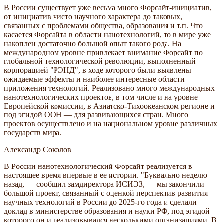
В России существует уже весьма много Форсайт-инициатив,
от инициатив чисто научного характера до таковых,
связанных с проблемами общества, образования и т.п. Что
касается Форсайта в области нанотехнологий, то в мире уже
накоплен достаточно большой опыт такого рода. На
международном уровне привлекает внимание Форсайт по
глобальной технологической революции, выполненный
корпорацией "РЭНД", в ходе которого были выявлены
ожидаемые эффекты и наиболее интересные области
приложения технологий. Реализовано много международных
нанотехнологических проектов, в том числе и на уровне
Европейской комиссии, в Азиатско-Тихоокеанском регионе и
под эгидой ООН — для развивающихся стран. Много
проектов осуществлено и на национальном уровне различных
государств мира.
Александр Соколов
В России нанотехнологический Форсайт реализуется в
настоящее время впервые в ее истории. "Буквально неделю
назад, — сообщил замдиректора ИСИЭЗ, — мы закончили
большой проект, связанный с оценкой перспектив развития
научных технологий в России до 2025-го года и сделали
доклад в министерстве образования и науки РФ, под эгидой
которого он и реализовывался несколькими организациями. В