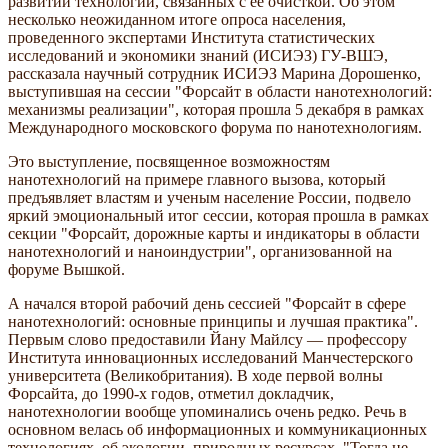
развитии технологий, связанных с ее очисткой. Об этом
несколько неожиданном итоге опроса населения,
проведенного экспертами Института статистических
исследований и экономики знаний (ИСИЭЗ) ГУ-ВШЭ,
рассказала научный сотрудник ИСИЭЗ Марина Дорошенко,
выступившая на сессии "Форсайт в области нанотехнологий:
механизмы реализации", которая прошла 5 декабря в рамках
Международного московского форума по нанотехнологиям.
Это выступление, посвященное возможностям
нанотехнологий на примере главного вызова, который
предъявляет властям и ученым население России, подвело
яркий эмоциональный итог сессии, которая прошла в рамках
секции "Форсайт, дорожные карты и индикаторы в области
нанотехнологий и наноиндустрии", организованной на
форуме Вышкой.
А начался второй рабочий день сессией "Форсайт в сфере
нанотехнологий: основные принципы и лучшая практика".
Первым слово предоставили Йану Майлсу — профессору
Института инновационных исследований Манчестерского
университета (Великобритания). В ходе первой волны
Форсайта, до 1990-х годов, отметил докладчик,
нанотехнологии вообще упоминались очень редко. Речь в
основном велась об информационных и коммуникационных
технологиях, об экологии, природных ресурсах. "Тогда не