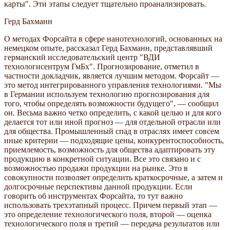
карты". Эти этапы следует тщательно проанализировать.
Герд Бахманн
О методах Форсайта в сфере нанотехнологий, основанных на
немецком опыте, рассказал Герд Бахманн, представлявший
германский исследовательский центр "ВДИ
технологисентрум ГмБх". Прогнозирование, отметил в
частности докладчик, является лучшим методом. Форсайт —
это метод интегрированного управления технологиями. "Мы
в Германии используем технологию прогнозирования для
того, чтобы определять возможности будущего", — сообщил
он. Весьма важно четко определить, с какой целью и для кого
делается тот или иной прогноз — для отдельной отрасли или
для общества. Промышленный спад в отраслях имеет совсем
иные критерии — подходящие цены, конкурентоспособность,
приемлемость, возможность для общества адаптировать эту
продукцию в конкретной ситуации. Все это связано и с
возможностью продажи продукции на рынке. Это в
совокупности позволяет определить краткосрочные, а затем и
долгосрочные перспективы данной продукции. Если
говорить об инструментах Форсайта, то тут важно
использовать трехэтапный процесс. Причем первый этап —
это определение технологического поля, второй — оценка
технологического поля и третий — передача результатов или