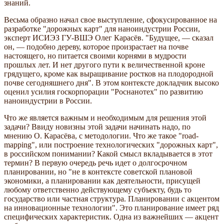
знаний.
Весьма образно начал свое выступление, сфокусированное на
разработке "дорожных карт" для наноиндустрии России,
эксперт ИСИЭЗ ГУ-ВШЭ Олег Карасёв. "Будущее, — сказал
он, — подобно дереву, которое произрастает на почве
настоящего, но питается своими корнями в мудрости
прошлых лет. И нет другого пути к величественной кроне
грядущего, кроме как выращивание ростков на плодородной
почве сегодняшнего дня". В этом контексте докладчик высоко
оценил усилия госкорпорации "Роснанотех" по развитию
наноиндустрии в России.
Что же является важным и необходимым для решения этой
задачи? Ввиду новизны этой задачи начинать надо, по
мнению О. Карасёва, с методологии. Что же такое "road-
mapping", или построение технологических "дорожных карт",
в российском понимании? Какой смысл вкладывается в этот
термин? В первую очередь речь идет о долгосрочном
планировании, но "не в контексте советской плановой
экономики, а планировании как деятельности, присущей
любому ответственно действующему субъекту, будь то
государство или частная структура. Планировании с акцентом
на инновационные технологии". Это планирование имеет ряд
специфических характеристик. Одна из важнейших — акцент