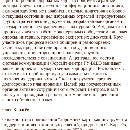
При построении "дорожных карт" используются разные
методы. Изучаются доступные информационные источники,
включая зарубежные наработки, с целью подготовки обзоров
о текущем состоянии дел избранных отраслей и продуктовых
групп, стратегические документы, разработанные органами
государственного управления разных уровней. А ядром этого
процесса является работа с экспертным сообществом, включая
опросы, интервью, проведение экспертных дискуссий. Круг
участников процесса весьма обширен и разнообразен:
эксперты, представители органов государственного
управления, инвесторы, производители, научно-
исследовательские организации. А центральное место в
системе коммуникаций Форсайт-центра ГУ-ВШЭ занимает
заказчик проекта государственная корпорация "Роснанотех",
стратегия которой напрямую указывает на важность
построения "дорожных карт" как инструмента среднеи
долгосрочного планирования. Целый ряд государственных
органов активно сотрудничают с Форсайт-центром, видят
пользу от проводимой работы, в том числе и для решения
своих собственных задач.
Олег Карасёв
О важности использования "дорожных карт" как инструмента
поддержки инвестиционных решений, продолжал О. Карасёв,
говорится в стратегии развития до 2020-го года