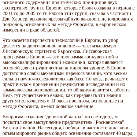
основного содержания политических принципов двух
экспертных групп в Европе, которые были созданы в период с
2003-го до 2005-го гг. Работа этих групп, сказала в частности
Дж. Харпер, выявила чрезвычайную важность использования
подходов, основанных на методе Форсайта, в европейском
измерении в ряде областей.
Что касается перспектив технологий в Европе, то упор
делается на долгосрочное видение — так называемую
Лиссабонскую стратегию Евросоюза. Лиссабонская
программа в Европе — это программа конкурентной и
высококвалифицированной экономики, которая является
основой для сотрудничества на мировом уровне. В Европе
достаточно слабы механизмы переноса знаний, хотя весьма
сильна научно-исследовательская база. Но когда речь идет о
практическом применении результатов исследований и их
коммерческом использовании, то обнаруживаются слабости.
Ведь тут существенно важно, как передавать эти знания
другим пользователям. И здесь прогнозы, основанные на
методе Форсайта, имеют большое значение.
Вопросам создания "дорожной карты" по светодиодам
посвятил свое выступление представитель "Роснанотеха"
Виктор Иванов. На сегодня, сообщил в частности докладчик,
объем мирового рынка общего освещения составляет 40 млрд.