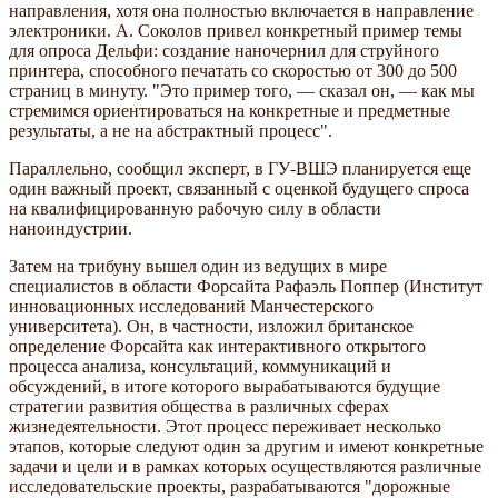
направления, хотя она полностью включается в направление
электроники. А. Соколов привел конкретный пример темы
для опроса Дельфи: создание наночернил для струйного
принтера, способного печатать со скоростью от 300 до 500
страниц в минуту. "Это пример того, — сказал он, — как мы
стремимся ориентироваться на конкретные и предметные
результаты, а не на абстрактный процесс".
Параллельно, сообщил эксперт, в ГУ-ВШЭ планируется еще
один важный проект, связанный с оценкой будущего спроса
на квалифицированную рабочую силу в области
наноиндустрии.
Затем на трибуну вышел один из ведущих в мире
специалистов в области Форсайта Рафаэль Поппер (Институт
инновационных исследований Манчестерского
университета). Он, в частности, изложил британское
определение Форсайта как интерактивного открытого
процесса анализа, консультаций, коммуникаций и
обсуждений, в итоге которого вырабатываются будущие
стратегии развития общества в различных сферах
жизнедеятельности. Этот процесс переживает несколько
этапов, которые следуют один за другим и имеют конкретные
задачи и цели и в рамках которых осуществляются различные
исследовательские проекты, разрабатываются "дорожные