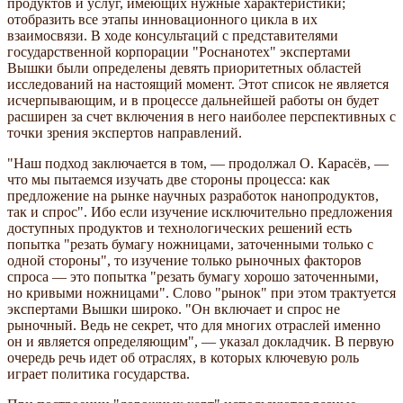
продуктов и услуг, имеющих нужные характеристики;
отобразить все этапы инновационного цикла в их
взаимосвязи. В ходе консультаций с представителями
государственной корпорации "Роснанотех" экспертами
Вышки были определены девять приоритетных областей
исследований на настоящий момент. Этот список не является
исчерпывающим, и в процессе дальнейшей работы он будет
расширен за счет включения в него наиболее перспективных с
точки зрения экспертов направлений.
"Наш подход заключается в том, — продолжал О. Карасёв, —
что мы пытаемся изучать две стороны процесса: как
предложение на рынке научных разработок нанопродуктов,
так и спрос". Ибо если изучение исключительно предложения
доступных продуктов и технологических решений есть
попытка "резать бумагу ножницами, заточенными только с
одной стороны", то изучение только рыночных факторов
спроса — это попытка "резать бумагу хорошо заточенными,
но кривыми ножницами". Слово "рынок" при этом трактуется
экспертами Вышки широко. "Он включает и спрос не
рыночный. Ведь не секрет, что для многих отраслей именно
он и является определяющим", — указал докладчик. В первую
очередь речь идет об отраслях, в которых ключевую роль
играет политика государства.