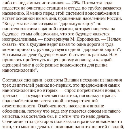
либо из подземных источников — 20%. Потом эта вода
подается на очистные станции и оттуда по трубам раздается
населению. Именно перед этой системой водоснабжения и
встает основной вызов дня, брошенный населением России.
"Когда мы начали создавать "дорожную карту" по
нанотехнологиям в данной отрасли, которая нацелена на
будущее, то мы обнаружили, что это будущее является
неопределенным, — подчеркнула М. Дорошенко. — Нельзя
сказать, что в будущее ведет какая-то одна дорога и туда
можно приехать, руководствуясь одной "дорожной картой".
На самом же деле будущее может быть очень разным. Нам
пришлось прибегнуть к сценарному анализу, и каждый
сценарий таит в себе разные возможности для рынка
нанотехнологий".
Составляя сценарии, эксперты Вышки исходили из наличия
трех двигателей рынка: во-первых, это предложения самих
нанотехнологий; во-вторых — спрос потребителей воды; в-
третьих — государственная политика, поскольку отрасль
водоснабжения является зоной государственной
ответственности. Озабоченность населения вполне
обоснована, потому что вода ему подается совсем не такого
качества, как хотелось бы, и с этим что-то надо делать.
Сочетание этих факторов подсказало и разные возможности
того, что можно сделать с помощью нанотехнологий с водой,