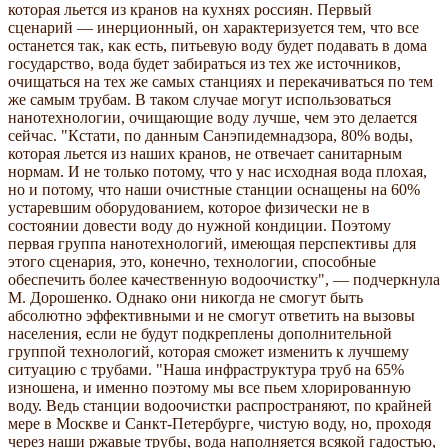
которая льется из кранов на кухнях россиян. Первый
сценарий — инерционный, он характеризуется тем, что все
останется так, как есть, питьевую воду будет подавать в дома
государство, вода будет забираться из тех же источников,
очищаться на тех же самых станциях и перекачиваться по тем
же самым трубам. В таком случае могут использоваться
нанотехнологии, очищающие воду лучше, чем это делается
сейчас. "Кстати, по данным Санэпидемнадзора, 80% воды,
которая льется из наших кранов, не отвечает санитарным
нормам. И не только потому, что у нас исходная вода плохая,
но и потому, что наши очистные станции оснащены на 60%
устаревшим оборудованием, которое физически не в
состоянии довести воду до нужной кондиции. Поэтому
первая группа нанотехнологий, имеющая перспективы для
этого сценария, это, конечно, технологии, способные
обеспечить более качественную водоочистку", — подчеркнула
М. Дорошенко. Однако они никогда не смогут быть
абсолютно эффективными и не смогут ответить на вызовы
населения, если не будут подкреплены дополнительной
группой технологий, которая сможет изменить к лучшему
ситуацию с трубами. "Наша инфраструктура труб на 65%
изношена, и именно поэтому мы все пьем хлорированную
воду. Ведь станции водоочистки распространяют, по крайней
мере в Москве и Санкт-Петербурге, чистую воду, но, проходя
через наши ржавые трубы, вода наполняется всякой гадостью,