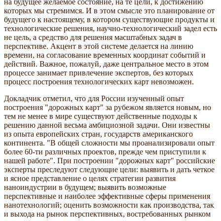
на будущее желаемое состояние, на те цели, к достижению
которых мы стремимся. И в этом смысле это планирование от
будущего к настоящему, в котором существующие продукты и
технологические решения, научно-технологический задел есть
не цель, а средство для решения масштабных задач в
перспективе. Акцент в этой системе делается на линию
времени, на согласование временных координат событий и
действий. Важное, пожалуй, даже центральное место в этом
процессе занимает привлечение экспертов, без которых
процесс построения технологических карт невозможен.
Докладчик отметил, что для России изученный опыт
построения "дорожных карт" за рубежом является новым, но
тем не менее в мире существуют действенные подходы к
решению данной весьма амбициозной задачи. Они известны
из опыта европейских стран, государств американского
континента. "В общей сложности мы проанализировали опыт
более 60-ти различных проектов, прежде чем приступили к
нашей работе". При построении "дорожных карт" российские
эксперты преследуют следующие цели: выявить и дать четкое
и ясное представление о целях стратегии развития
наноиндустрии в будущем; выявить возможные
перспективные и наиболее эффективные сферы применения
нанотехнологий; оценить возможности как производства, так
и выхода на рынок перспективных, востребованных рынком