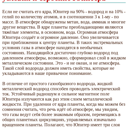
Если не считать его ядра, Юпитер на 90% - водород и на 10% -
гелий по количеству атомов, и в соотношении 3 к 1-му - по
массе. В атмосфере обнаружены метан, вода, аммиак и многие
другие вещества. В ядре планеты преобладающими являются
тяжёлые элементы, в основном, вода. Огромная атмосфера
Юпитера создаёт и огромное давление. Оно увеличивается
при приближении к центру планеты. В таких экстремальных
условиях газы в атмосфере находятся в необычных
состояниях. Находящийся достаточно глубоко водород под
давлением атмосферы, возможно, сформировал слой в жидком
металлическом состоянии. Это - и не океан, и не атмосфера.
Такой слой водорода должен иметь свойства, которые не
укладываются в наше привычное понимание.
В отличие от простого газообразного водорода, жидкий
металлический водород способен проводить электрический
ток. Устойчивый радиошум и сильное магнитное поле
Юпитера излучаются как раз этим слоем металлической
жидкости. При удалении от ядра планеты, когда мы можем без
сомнения считать, что речь идёт об атмосфере, мы увидим,
что газы ведут себя более знакомым образом, перемещаясь в
общих планетных циркуляциях, управляемых изначально
вращением планеты. Полагают, что Юпитер имеет три слоя