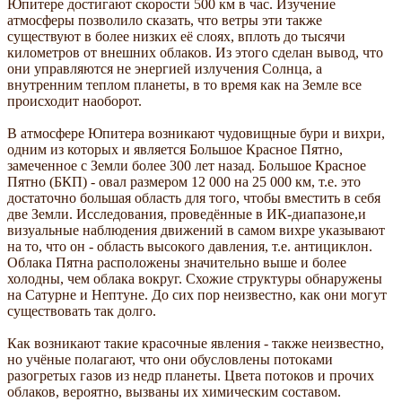
Юпитере достигают скорости 500 км в час. Изучение
атмосферы позволило сказать, что ветры эти также
существуют в более низких её слоях, вплоть до тысячи
километров от внешних облаков. Из этого сделан вывод, что
они управляются не энергией излучения Солнца, а
внутренним теплом планеты, в то время как на Земле все
происходит наоборот.
В атмосфере Юпитера возникают чудовищные бури и вихри,
одним из которых и является Большое Красное Пятно,
замеченное с Земли более 300 лет назад. Большое Красное
Пятно (БКП) - овал размером 12 000 на 25 000 км, т.е. это
достаточно большая область для того, чтобы вместить в себя
две Земли. Исследования, проведённые в ИК-диапазоне,и
визуальные наблюдения движений в самом вихре указывают
на то, что он - область высокого давления, т.е. антициклон.
Облака Пятна расположены значительно выше и более
холодны, чем облака вокруг. Схожие структуры обнаружены
на Сатурне и Нептуне. До сих пор неизвестно, как они могут
существовать так долго.
Как возникают такие красочные явления - также неизвестно,
но учёные полагают, что они обусловлены потоками
разогретых газов из недр планеты. Цвета потоков и прочих
облаков, вероятно, вызваны их химическим составом.