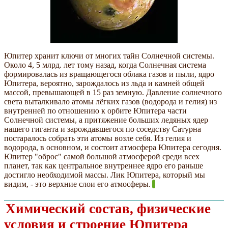
Юпитер хранит ключи от многих тайн Солнечной системы.
Около 4, 5 млрд. лет тому назад, когда Солнечная система
формировалась из вращающегося облака газов и пыли, ядро
Юпитера, вероятно, зарождалось из льда и камней общей
массой, превышающей в 15 раз земную. Давление солнечного
света выталкивало атомы лёгких газов (водорода и гелия) из
внутренней по отношению к орбите Юпитера части
Солнечной системы, а притяжение больших ледяных ядер
нашего гиганта и зарождавшегося по соседству Сатурна
постаралось собрать эти атомы возле себя. Из гелия и
водорода, в основном, и состоит атмосфера Юпитера сегодня.
Юпитер "оброс" самой большой атмосферой среди всех
планет, так как центральное внутреннее ядро его раньше
достигло необходимой массы. Лик Юпитера, который мы
видим, - это верхние слои его атмосферы.
Химический состав, физические
условия и строение Юпитера