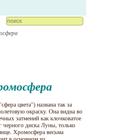
мосфера
хромосфера
сфера цвета") названа так за
олетовую окраску. Она видна во
чных затмений как клочковатое
г черного диска Луны, только
лнце. Хромосфера весьма
оит в основном из