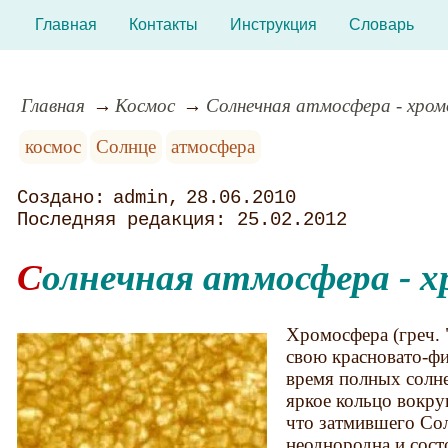
Главная
Контакты
Инструкция
Словарь
Главная
Космос
Солнечная атмосфера - хро
космос
Солнце
атмосфера
admin
28.06.2010
25.02.2012
Солнечная атмосфера - 
Хромосфера (греч. "
свою красновато-фи
время полных солне
яркое кольцо вокру
что затмившего Со
неоднородна и сост