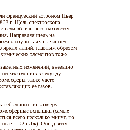
али французский астроном Пьер
868 г. Щель спектроскопа
 и если вблизи него находится
ния. Направляя щель на
ожно изучить их по частям.
из ярких линий, главным образом
х химических элементов тоже
 заметных изменений, внезапно
отни километров в секунду
ромосферы также часто
оставляющих ее газов.
нь небольших по размеру
ромосферные вспышки (самые
ься всего несколько минут, но
стигает 1025 Дж). Они длятся
к в спектральных линиях