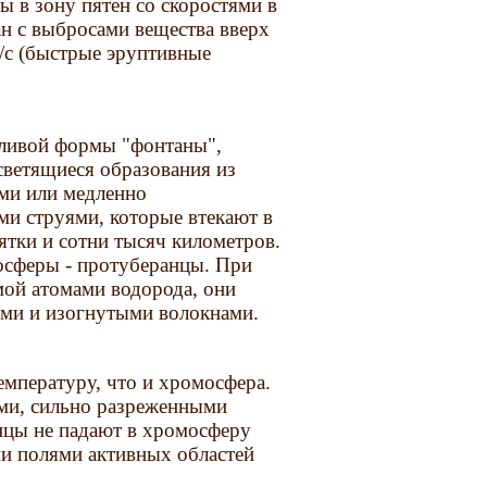
ы в зону пятен со скоростями в
ан с выбросами вещества вверх
/с (быстрые эруптивные
ливой формы "фонтаны",
 светящиеся образования из
ми или медленно
 струями, которые втекают в
ятки и сотни тысяч километров.
осферы - протуберанцы. При
мой атомами водорода, они
ыми и изогнутыми волокнами.
мпературу, что и хромосфера.
ими, сильно разреженными
нцы не падают в хромосферу
ми полями активных областей