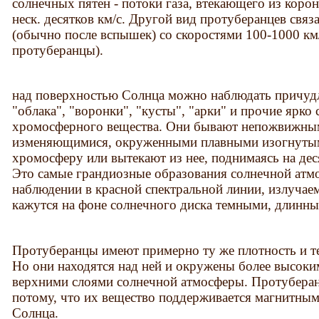
солнечных пятен - потоки газа, втекающего из корон
неск. десятков км/с. Другой вид протуберанцев связ
(обычно после вспышек) со скоростями 100-1000 км
протуберанцы).
над поверхностью Солнца можно наблюдать причуд
"облака", "воронки", "кусты", "арки" и прочие ярко
хромосферного вещества. Они бывают непожвижны
изменяющимися, окруженными плавными изогнутыми
хромосферу или вытекают из нее, поднимаясь на дес
Это самые грандиозные образования солнечной атм
наблюдении в красной спектральной линии, излучае
кажутся на фоне солнечного диска темными, длинн
Протуберанцы имеют примерно ту же плотность и те
Но они находятся над ней и окружены более высок
верхними слоями солнечной атмосферы. Протубера
потому, что их вещество поддерживается магнитны
Солнца.