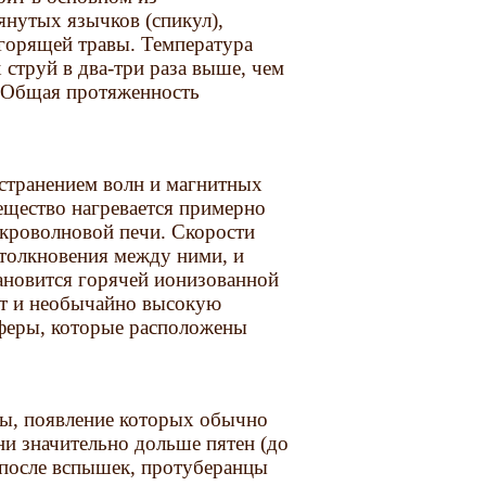
нутых язычков (спикул),
горящей травы. Температура
струй в два-три раза выше, чем
. Общая протяженность
странением волн и магнитных
ещество нагревается примерно
микроволновой печи. Скорости
столкновения между ними, и
ановится горячей ионизованной
ют и необычайно высокую
феры, которые расположены
ы, появление которых обычно
ни значительно дольше пятен (до
я после вспышек, протуберанцы