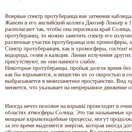
Впервые спектр протуберанца вне затмения наблюд
Жансен и его английский коллега Джозеф Локьер в 1
располагают так, чтобы она пересекала край Солнца,
протуберанец, то можно заметить спектр его излуче
различные участки протуберанца или хромосферы, м
Спектр протуберанцев, как и хромосферы, состоит 
водорода, гелия и кальция. Линии излучения други
присутствуют, но они намного слабее.
Некоторые протуберанцы, пробыв долгое время без
как бы взрываются, и вещество их со скоростью в с
выбрасывается в межпланетное пространство. Вид х
меняется, что указывает на непрерывное движение с
Иногда нечто похожее на взрывы происходит в оче
областях атмосферы Солнца. Это так называемые х
мощные взрывоподобные процессы, могут продолжат
за это время выделяется энергия, которая иногда до
обычно несколько десятков минут. Во время вспыше