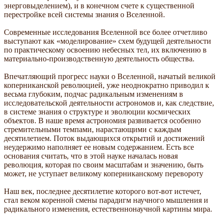
энерговыделением), и в конечном счете к существенной
перестройке всей системы знания о Вселенной.
Современные исследования Вселенной все более отчетливо
выступают как «моделирование» схем будущей деятельности
по практическому освоению небесных тел, их включению в
материально-производственную деятельность общества.
Впечатляющий прогресс науки о Вселенной, начатый великой
коперниканской революцией, уже неоднократно приводил к
весьма глубоким, подчас радикальным изменениям в
исследовательской деятельности астрономов и, как следствие,
в системе знания о структуре и эволюции космических
объектов. В наше время астрономия развивается особенно
стремительными темпами, нарастающими с каждым
десятилетием. Поток выдающихся открытий и достижений
неудержимо наполняет ее новым содержанием. Есть все
основания считать, что в этой науке началась новая
революция, которая по своим масштабам и значению, быть
может, не уступает великому коперниканскому перевороту
Наш век, последнее десятилетие которого вот-вот истечет,
стал веком коренной смены парадигм научного мышления и
радикального изменения, естественнонаучной картины мира.