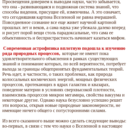
Просвещения доверием к выводам науки, часто забывается,
что она - развивающаяся и подвижная система знаний, что
способы видения, присущие ей, изменчивы. А это означает,
что сегодняшняя картина Вселенной не равна вчерашней.
Повседневное сознание все еще живет научной картиной
прошлых лет и веков, а сама наука уже убежала далеко вперед
и рисует порой вещи столь парадоксальные, что сама ее
объективность и беспристрастность начинает казаться мифом.
Современная астрофизика вплотную подошла к изучению
ряда природных процессов,
которые не имеют пока
удовлетворительного объяснения в рамках существующих
знаний и понимание которых, по всей вероятности, потребует
выхода за границы общепринятых фундаментальных теорий.
Речь идет, в частности, о таких проблемах, как природа
колоссальных космических энергий, мощных физических
процессов, протекающих в ядрах галактик и квазарах,
поведение материи в условиях сверхвысокой плотности,
взаимосвязь процессов микрои мегамира, свойства вакуума и
некоторые другие. Однако наука безусловно успешно решит
эти вопросы, открыв новые природные закономерности, не
имеющие ничего общего с потусторонними силами.
Из всего сказанного выше можно сделать следующие выводы:
во-первых, в связи с тем что науки о Вселенной в настоящее