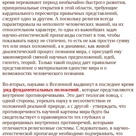
время переживают период необычайно быстрого развития,
принципиальные открытия в этой области, требующие
кардинального пересмотра привычных представлений,
следуют одно за другим. А поскольку религия всегда
паразитировала на неполноте человеческих знаний, на их
относительном характере, то одна из важнейших задач
научно-атеистической пропаганды состоит в том, чтобы
показывать науку не статично, то есть не как простую сумму
тех или иных положений, а в динамике, как живой
диалектический процесс познания мира, с присущей ему
закономерной сменой научных предположений, идей,
гипотез, теорий. Только такой подход дает правильное
представление о материальном единстве мира и о
возможностях человеческого познания.
Во-вторых, науками о Вселенной выдвинут в последнее время
ряд фундаментальных положений
, которые представляются
внутренне противоречивыми. Это дает теологам повод, с
одной стороны, упрекать науку в несоответствии ее
положений реальной природе, а с другой - утверждать, что
противоречивость научной картины мира будто бы
свидетельствует о правомерности тех глубоких и
неразрешимых внутренних противоречий, которыми
отличаются религиозные системы. Следовательно, в научно-
атеистической пропаганде необходимо подчеркивать, что