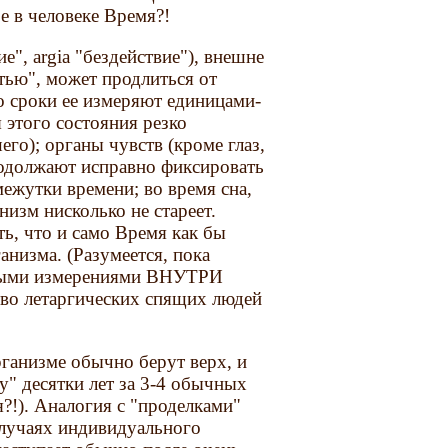
е в человеке Время?!
ие", argia "бездействие"), внешне
тью", может продлиться от
го сроки ее измеряют единицами-
 этого состояния резко
го); органы чувств (кроме глаз,
продолжают исправно фиксировать
ежутки времени; во время сна,
низм нисколько не стареет.
ь, что и само Время как бы
анизма. (Разумеется, пока
ьными измерениями ВНУТРИ
тво летаргических спящих людей
рганизме обычно берут верх, и
у" десятки лет за 3-4 обычных
я?!). Аналогия с "проделками"
случаях индивидуального