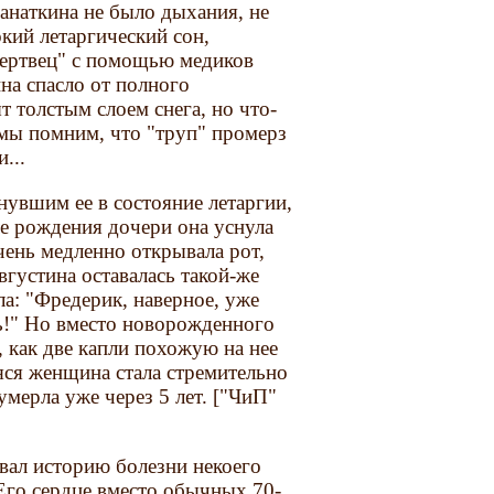
ранаткина не было дыхания, не
кий летаргический сон,
мертвец" с помощью медиков
ина спасло от полного
т толстым слоем снега, но что-
ь мы помним, что "труп" промерз
...
увшим ее в состояние летаргии,
ле рождения дочери она уснула
очень медленно открывала рот,
вгустина оставалась такой-же
а: "Фредерик, наверное, уже
ть!" Но вместо новорожденного
 как две капли похожую на нее
аяся женщина стала стремительно
 умерла уже через 5 лет. ["ЧиП"
ал историю болезни некоего
 Его сердце вместо обычных 70-