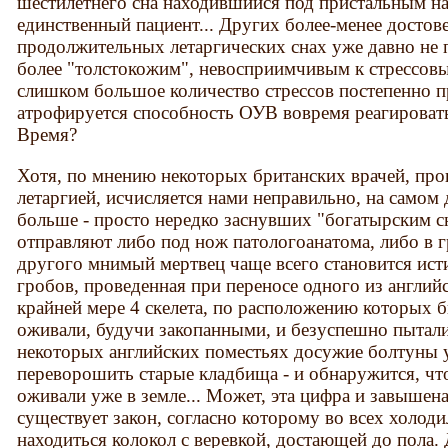
шестилетнего сна находившийся под пристальным н
единственный пациент... Других более-менее достов
продолжительных летаргических снах уже давно не п
более "толстокожим", невосприимчивым к стрессовы
слишком большое количество стрессов постепенно п
атрофируется способность ОУВ вовремя реагироват
Время?
Хотя, по мнению некоторых британских врачей, пр
летаргией, исчисляется нами неправильно, на самом 
больше - просто нередко заснувших "богатырским 
отправляют либо под нож патологоанатома, либо в гр
другого мнимый мертвец чаще всего становится ис
гробов, проведенная при переносе одного из англи
крайней мере 4 скелета, по расположению которых б
оживали, будучи закопанными, и безуспешно пытали
некоторых английских поместьях досужие болтуны 
переворошить старые кладбища - и обнаружится, что 
оживали уже в земле... Может, эта цифра и завышена
существует закон, согласно которому во всех холод
находиться колокол с веревкой, достающей до пола.