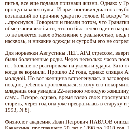
питья, все еще подавал признаки жизни. Однако у Г
прощупывался пульс. И врач поставил диагноз глубо
возникший по причине удара по голове. И вскоре "
...проснулся! Говорили и писали потом, что Гранатк
обмерзания якобы то, что он был тепло одет и накры
то не вяжется такое объяснение с реальностью, вед
насквозь, и никакие одежды и сугробы его не согрели
Для норвежки Августины ЛЕГГАРД стрессом, ввергн
были болезненные роды. Через несколько часов пос
и... больше не реагировала на уколы и удары. Зато 
когда ее кормили. Прошло 22 года, однако спящая А
молодой. Но вот женщина встрепенулась и заговорил
поздно, ребенок проголодался, я хочу его покорми
младенца она увидела 22-летнюю молодую женщину,
саму... Вскоре, однако, время взяло свое: проснувш
стареть, через год она уже превратилась в старуху и
1993, N 8].
Физиолог академик Иван Петрович ПАВЛОВ описыв
Качалкина, проспавшего 20 лет с 1898 по 1918 год.