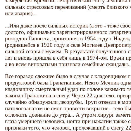
замедления Времени, летаргический сон у человека 
сильных стрессовых переживаний (смерть близкого ч
или авария)...
...Или даже после сильных истерик (а это - тоже св
долгого, официально зарегистрированного летаргиче
рекордов Гиннесса, произошел в 1954 году с На
(родившейся в 1920 году в селе Могилев Днепропетр
сильной ссоры с мужем. В результате полученного с
лет и вновь пришла в себя лишь в 1974-ом. Врачи п
а во всем виноватыми признали семейные скандалы..
Все гораздо сложнее было в случае с кладовщиком 
продуктовой базы Гранаткиным. Некто Мечник одна
кладовщику смертельный удар по голове каким-то т
закопал Гранаткина в снегу. Через 22 дня тело, пре
случайно обнаружили лесорубы. Труп отвезли в мор
патологоанатом не смог провести вскрытие - тело 
отложить дознание до утра... А утром хирург замети
глаза умершего человека, ногти при нажатии также 
признаки того, что человек, пролежавший в снегу 22