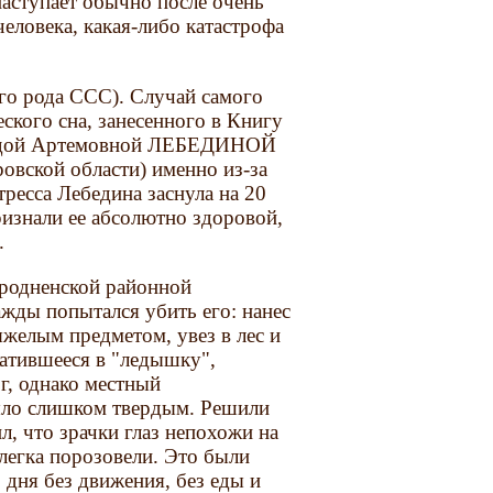
наступает обычно после очень
еловека, какая-либо катастрофа
оего рода ССС). Случай самого
ского сна, занесенного в Книгу
деждой Артемовной ЛЕБЕДИНОЙ
овской области) именно из-за
тресса Лебедина заснула на 20
ризнали ее абсолютно здоровой,
.
гродненской районной
жды попытался убить его: нанес
яжелым предметом, увез в лес и
вратившееся в "ледышку",
г, однако местный
было слишком твердым. Решили
л, что зрачки глаз непохожи на
слегка порозовели. Это были
 дня без движения, без еды и