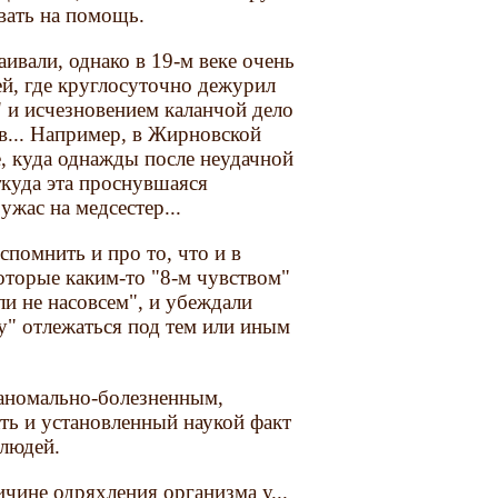
вать на помощь.
ивали, однако в 19-м веке очень
ей, где круглосуточно дежурил
 и исчезновением каланчой дело
в... Например, в Жирновской
е, куда однажды после неудачной
ткуда эта проснувшаяся
жас на медсестер...
помнить и про то, что и в
оторые каким-то "8-м чувством"
и не насовсем", и убеждали
у" отлежаться под тем или иным
 аномально-болезненным,
ь и установленный наукой факт
юдей.
ичине одряхления организма у...