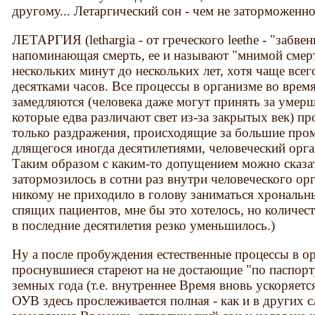
другому... Летаргический сон - чем не заторможенно
ЛЕТАРГИЯ (lethargia - от греческого leethe - "забвен
напоминающая смерть, ее и называют "мнимой смер
нескольких минут до нескольких лет, хотя чаще все
десятками часов. Все процессы в организме во время
замедляются (человека даже могут принять за умерше
которые едва различают свет из-за закрытых век) 
только раздражения, происходящие за большие пром
длящегося иногда десятилетиями, человеческий орга
Таким образом с каким-то допущением можно сказат
затормозилось в сотни раз внутри человеческого орг
никому не приходило в голову заниматься хронал
спящих пациентов, мне бы это хотелось, но количес
в последние десятилетия резко уменьшилось.)
Ну а после пробуждения естественные процессы в о
проснувшиеся стареют на не достающие "по паспорт
земных года (т.е. внутреннее Время вновь ускоряетс
ОУВ здесь прослеживается полная - как и в других 