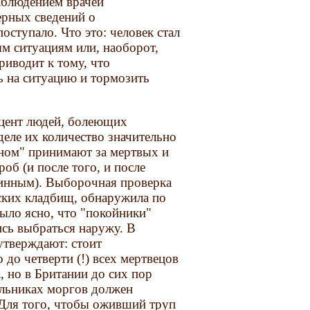
аблюдением врачей
ерных сведений о
оступало. Что это: человек стал
м ситуациям или, наоборот,
риводит к тому, что
ь на ситуацию и тормозить
оцент людей, болеющих
деле их количество значительно
сном" принимают за мертвых и
об (и после того, и после
тинным). Выборочная проверка
йских кладбищ, обнаружила по
ыло ясно, что "покойники"
сь выбраться наружу. В
утверждают: стоит
до четверти (!) всех мертвецов
, но в Британии до сих пор
ильниках моргов должен
 Для того, чтобы оживший труп