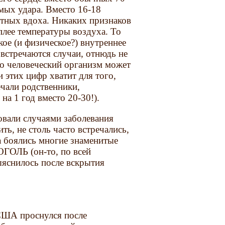
мых удара. Вместо 16-18
етных вдоха. Никаких признаков
плее температуры воздуха. То
кое (и физическое?) внутреннее
 встречаются случаи, отнюдь не
о человеческий организм может
 этих цифр хватит для того,
мечали родственники,
на 1 год вместо 20-30!).
овали случаями заболевания
ть, не столь часто встречались,
да боялись многие знаменитые
ОГОЛЬ (он-то, по всей
ыяснилось после вскрытия
 США проснулся после