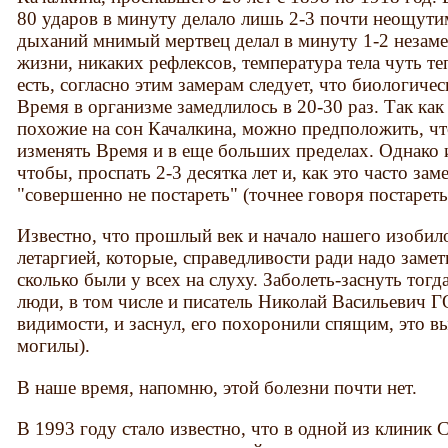
80 ударов в минуту делало лишь 2-3 почти неощути
дыханий мнимый мертвец делал в минуту 1-2 незам
жизни, никаких рефлексов, температура тела чуть те
есть, согласно этим замерам следует, что биологичес
Время в организме замедлилось в 20-30 раз. Так как
похожие на сон Качалкина, можно предположить, чт
изменять Время и в еще больших пределах. Однако и
чтобы, проспать 2-3 десятка лет и, как это часто за
"совершенно не постареть" (точнее говоря постареть 
Известно, что прошлый век и начало нашего изобил
летаргией, которые, справедливости ради надо замети
сколько были у всех на слуху. Заболеть-заснуть тог
люди, в том числе и писатель Николай Васильевич Г
видимости, и заснул, его похоронили спящим, это в
могилы).
В наше время, напомню, этой болезни почти нет.
В 1993 году стало известно, что в одной из клиник