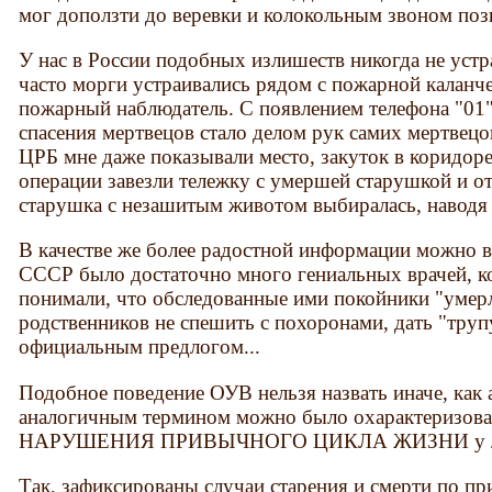
мог доползти до веревки и колокольным звоном поз
У нас в России подобных излишеств никогда не устра
часто морги устраивались рядом с пожарной каланч
пожарный наблюдатель. С появлением телефона "01"
спасения мертвецов стало делом рук самих мертвецо
ЦРБ мне даже показывали место, закуток в коридор
операции завезли тележку с умершей старушкой и о
старушка с незашитым животом выбиралась, наводя у
В качестве же более радостной информации можно вс
СССР было достаточно много гениальных врачей, к
понимали, что обследованные ими покойники "умерл
родственников не спешить с похоронами, дать "труп
официальным предлогом...
Подобное поведение ОУВ нельзя назвать иначе, как
аналогичным термином можно было охарактеризоват
НАРУШЕНИЯ ПРИВЫЧНОГО ЦИКЛА ЖИЗНИ у л
Так, зафиксированы случаи старения и смерти по пр