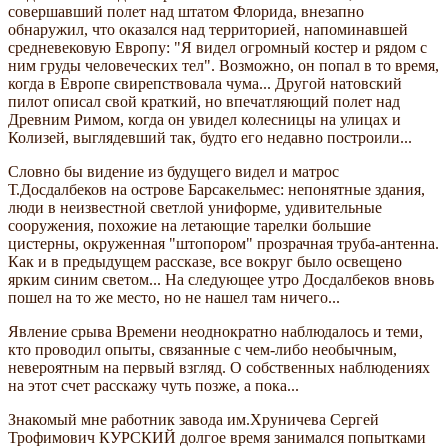
совершавший полет над штатом Флорида, внезапно
обнаружил, что оказался над территорией, напоминавшей
средневековую Европу: "Я видел огромный костер и рядом с
ним груды человеческих тел". Возможно, он попал в то время,
когда в Европе свирепствовала чума... Другой натовский
пилот описал свой краткий, но впечатляющий полет над
Древним Римом, когда он увидел колесницы на улицах и
Колизей, выглядевший так, будто его недавно построили...
Словно бы видение из будущего видел и матрос
Т.Досдалбеков на острове Барсакельмес: непонятные здания,
люди в неизвестной светлой униформе, удивительные
сооружения, похожие на летающие тарелки большие
цистерны, окруженная "штопором" прозрачная труба-антенна.
Как и в предыдущем рассказе, все вокруг было освещено
ярким синим светом... На следующее утро Досдалбеков вновь
пошел на то же место, но не нашел там ничего...
Явление срыва Времени неоднократно наблюдалось и теми,
кто проводил опыты, связанные с чем-либо необычным,
невероятным на первый взгляд. О собственных наблюдениях
на этот счет расскажу чуть позже, а пока...
Знакомый мне работник завода им.Хруничева Сергей
Трофимович КУРСКИЙ долгое время занимался попытками