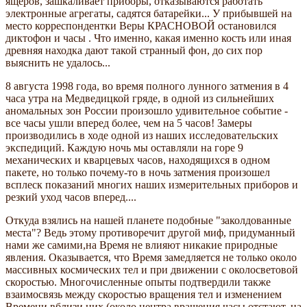
ящеров, зашкаливает приборы, отказываются работать
электронные агрегаты, садятся батарейки... У прибывшей на
место корреспондентки Веры КРАСНОВОЙ остановился
диктофон и часы . Что именно, какая именно кость или иная
древняя находка дают такой странный фон, до сих пор
выяснить не удалось...
8 августа 1998 года, во время полного лунного затмения в 4
часа утра на Медведицкой гряде, в одной из сильнейших
аномальных зон России произошло удивительное событие -
все часы ушли вперед более, чем на 5 часов! Замеры
производились в ходе одной из наших исследовательских
экспедиций. Каждую ночь мы оставляли на горе 9
механических и кварцевых часов, находящихся в одном
пакете, но только почему-то в ночь затмения произошел
всплеск показаний многих наших измерительных приборов и
резкий уход часов вперед....
Откуда взялись на нашей планете подобные "заколдованные
места"? Ведь этому противоречит другой миф, придуманный
нами же самими,на Время не влияют никакие природные
явления. Оказывается, что Время замедляется не только около
массивных космических тел и при движении с околосветовой
скоростью. Многочисленные опыты подтвердили также
взаимосвязь между скоростью вращения тел и изменением
Времени вблизи них (около центра вращения часы отстают, на