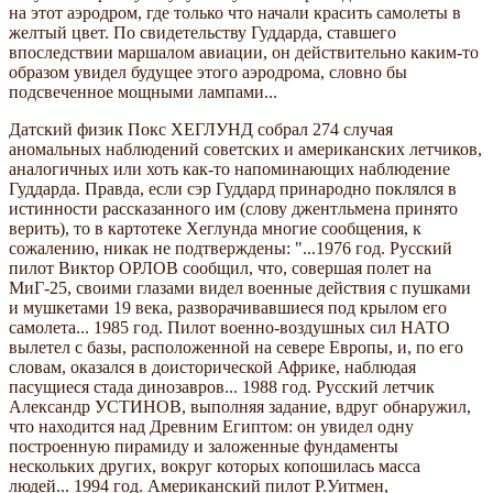
на этот аэродром, где только что начали красить самолеты в
желтый цвет. По свидетельству Гуддарда, ставшего
впоследствии маршалом авиации, он действительно каким-то
образом увидел будущее этого аэродрома, словно бы
подсвеченное мощными лампами...
Датский физик Покс ХЕГЛУНД собрал 274 случая
аномальных наблюдений советских и американских летчиков,
аналогичных или хоть как-то напоминающих наблюдение
Гуддарда. Правда, если сэр Гуддард принародно поклялся в
истинности рассказанного им (слову джентльмена принято
верить), то в картотеке Хеглунда многие сообщения, к
сожалению, никак не подтверждены: "...1976 год. Русский
пилот Виктор ОРЛОВ сообщил, что, совершая полет на
МиГ-25, своими глазами видел военные действия с пушками
и мушкетами 19 века, разворачивавшиеся под крылом его
самолета... 1985 год. Пилот военно-воздушных сил НАТО
вылетел с базы, расположенной на севере Европы, и, по его
словам, оказался в доисторической Африке, наблюдая
пасущиеся стада динозавров... 1988 год. Русский летчик
Александр УСТИНОВ, выполняя задание, вдруг обнаружил,
что находится над Древним Египтом: он увидел одну
построенную пирамиду и заложенные фундаменты
нескольких других, вокруг которых копошилась масса
людей... 1994 год. Американский пилот Р.Уитмен,