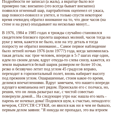
Подробности не записал (а жаль), а вкратце было все
примерно так: внезапно (это всегда бывает внезапно)
появился огненный шар, партработник оцепенел от ужаса,
шар повисел-повисел и улетел, и только спустя некоторое
время очевидец обратил внимание на то, что двое часов (на
стене и на руке) опаздывают на несколько минут...
В 1976, 1984 и 1985 годах я трижды случайно становился
свидетелем близкого пролета шаровых молний, часов тогда на
руке у меня, кажется не было, или на эту деталь я тогда
попросту не обратил внимание... Самое первое наблюдение
было летней ночью 1976 (или 1977?) года, когда запомнилась
такая деталь: нас трое человек, впереди в 5-7 шагах еще один,
идем по своим делам, вдруг откуда-то слева снизу, кажется, из
земли вырывается белый шарик размером не более 10 см,
резко и беззвучно летит под углом 45 градусов вправо,
переходит в горизонтальный полет, вновь набирает высоту
под прежним углом. Ошарашенные, стоим какое-то время,
делимся впечатлениями. Вдруг замечаем, что нашего впереди
идущего компаньона нет рядом. Проискали его с полчаса, но,
решив, что он лишь разыграл нас, с чистой совестью
повернули домой... На следующее утро нас нашла его мать -
парень не ночевал дома! Поднялся шум, к счастью, ненадолго:
вечером, СПУСТЯ СУТКИ, он явился как ни в чем не бывало,
первым делом заявив: "Я никуда не пропадал, это вы втроем