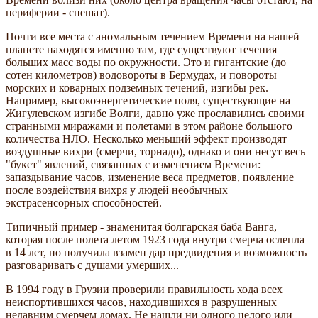
периферии - спешат).
Почти все места с аномальным течением Времени на нашей
планете находятся именно там, где существуют течения
больших масс воды по окружности. Это и гигантские (до
сотен километров) водовороты в Бермудах, и повороты
морских и коварных подземных течений, изгибы рек.
Например, высокоэнергетические поля, существующие на
Жигулевском изгибе Волги, давно уже прославились своими
странными миражами и полетами в этом районе большого
количества НЛО. Несколько меньший эффект производят
воздушные вихри (смерчи, торнадо), однако и они несут весь
"букет" явлений, связанных с изменением Времени:
запаздывание часов, изменение веса предметов, появление
после воздействия вихря у людей необычных
экстрасенсорных способностей.
Типичный пример - знаменитая болгарская баба Ванга,
которая после полета летом 1923 года внутри смерча ослепла
в 14 лет, но получила взамен дар предвидения и возможность
разговаривать с душами умерших...
В 1994 году в Грузии проверили правильность хода всех
неиспортившихся часов, находившихся в разрушенных
недавним смерчем домах. Не нашли ни одного целого или