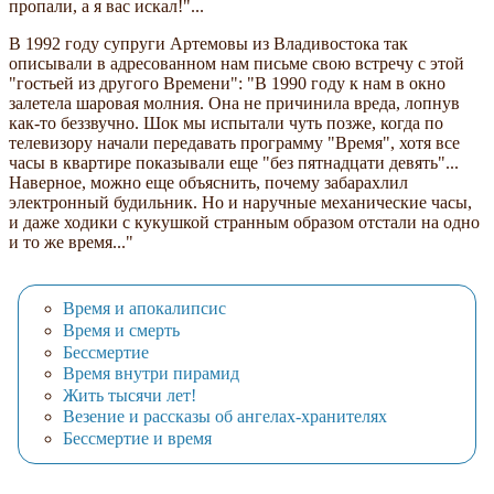
пропали, а я вас искал!"...
В 1992 году супруги Артемовы из Владивостока так
описывали в адресованном нам письме свою встречу с этой
"гостьей из другого Времени": "В 1990 году к нам в окно
залетела шаровая молния. Она не причинила вреда, лопнув
как-то беззвучно. Шок мы испытали чуть позже, когда по
телевизору начали передавать программу "Время", хотя все
часы в квартире показывали еще "без пятнадцати девять"...
Наверное, можно еще объяснить, почему забарахлил
электронный будильник. Но и наручные механические часы,
и даже ходики с кукушкой странным образом отстали на одно
и то же время..."
Время и апокалипсис
Время и смерть
Бессмертие
Время внутри пирамид
Жить тысячи лет!
Везение и рассказы об ангелах-хранителях
Бессмертие и время