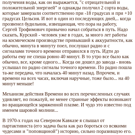
получения воды, как он выражается, "с отрицательной и
положительной энергией" и однажды получил 2 сорта воды,
которые замерзали соответственно при -18 градусах и при +10
градусах Цельсия. И вот в один из последующих дней,.. когда
прозвенел будильник, извещающая, что пора на работу,
Сергей Трофимович привычно начал собраться в путь. Надо
сказать, Курский - человек уже в годах, за много лет работы
на космическом производстве привыкший к аккуратности, как
обычно, минута в минуту поел, послушал радио и с
сигналами точного времени отправился в путь. Идти до
работы ему не спеша ровно 40 минут. В то утро все было как
обычно, все, кроме одного... Когда он дошел до завода - вновь
услышал по радио сигналы точного времени. По радио пошла
та-же передача, что началась 40 минут назад. Впрочем, и
времени на всех часах, включая наручные, тоже было... на 40
минут меньше!
Механизм действия Времени во всех перечисленных случаях
удивляет, но пожалуй, не менее странные эффекты возникают
во вращающейся заряженной плазме. И чудо это известно под
именем шаровой молнии...
В 1970-х годах на Северном Кавказе я слышал от
партактивиста (его задача была как раз бороться со всякими
чудесами и "поповщиной") историю, сильно поразившую его.