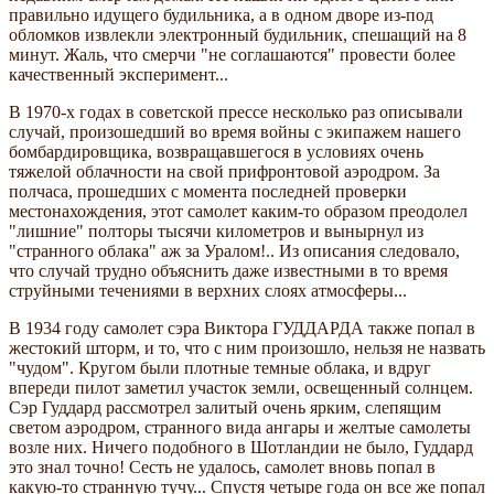
правильно идущего будильника, а в одном дворе из-под
обломков извлекли электронный будильник, спешащий на 8
минут. Жаль, что смерчи "не соглашаются" провести более
качественный эксперимент...
В 1970-х годах в советской прессе несколько раз описывали
случай, произошедший во время войны с экипажем нашего
бомбардировщика, возвращавшегося в условиях очень
тяжелой облачности на свой прифронтовой аэродром. За
полчаса, прошедших с момента последней проверки
местонахождения, этот самолет каким-то образом преодолел
"лишние" полторы тысячи километров и вынырнул из
"странного облака" аж за Уралом!.. Из описания следовало,
что случай трудно объяснить даже известными в то время
струйными течениями в верхних слоях атмосферы...
В 1934 году самолет сэра Виктора ГУДДАРДА также попал в
жестокий шторм, и то, что с ним произошло, нельзя не назвать
"чудом". Кругом были плотные темные облака, и вдруг
впереди пилот заметил участок земли, освещенный солнцем.
Сэр Гуддард рассмотрел залитый очень ярким, слепящим
светом аэродром, странного вида ангары и желтые самолеты
возле них. Ничего подобного в Шотландии не было, Гуддард
это знал точно! Сесть не удалось, самолет вновь попал в
какую-то странную тучу... Спустя четыре года он все же попал