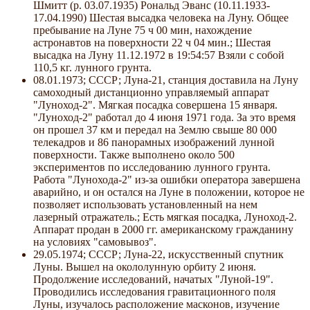
Шмитт (р. 03.07.1935) Рональд Эванс (10.11.1933-
17.04.1990) Шестая высадка человека на Луну. Общее
пребывание на Луне 75 ч 00 мин, нахождение
астронавтов на поверхности 22 ч 04 мин.; Шестая
высадка на Луну 11.12.1972 в 19:54:57 Взяли с собой
110,5 кг. лунного грунта.
08.01.1973; СССР; Луна-21, станция доставила на Луну
самоходный дистанционно управляемый аппарат
"Луноход-2". Мягкая посадка совершена 15 января.
"Луноход-2" работал до 4 июня 1971 года. За это время
он прошел 37 км и передал на Землю свыше 80 000
телекадров и 86 панорамных изображений лунной
поверхности. Также выполнено около 500
экспериментов по исследованию лунного грунта.
Работа "Лунохода-2" из-за ошибки оператора завершена
аварийно, и он остался на Луне в положении, которое не
позволяет использовать установленный на нем
лазерный отражатель.; Есть мягкая посадка, Луноход-2.
Аппарат продан в 2000 гг. американскому гражданину
на условиях "самовывоз".
29.05.1974; СССР; Луна-22, искусственный спутник
Луны. Вышел на окололунную орбиту 2 июня.
Продолжение исследований, начатых "Луной-19".
Проводились исследования гравитационного поля
Луны, изучалось расположение масконов, изучение