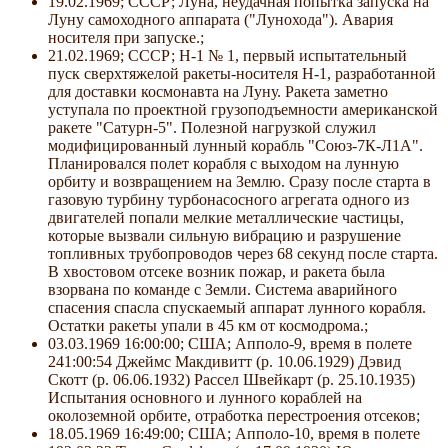
19.02.1969; СССР; Луна, неудачная попытка запуска на
Луну самоходного аппарата ("Лунохода"). Авария
носителя при запуске.;
21.02.1969; СССР; Н-1 № 1, первый испытательный
пуск сверхтяжелой ракеты-носителя Н-1, разработанной
для доставки космонавта на Луну. Ракета заметно
уступала по проектной грузоподъемности американской
ракете "Сатурн-5". Полезной нагрузкой служил
модифицированный лунный корабль "Союз-7К-Л1А".
Планировался полет корабля с выходом на лунную
орбиту и возвращением на Землю. Сразу после старта в
газовую турбину турбонасосного агрегата одного из
двигателей попали мелкие металлические частицы,
которые вызвали сильную вибрацию и разрушение
топливных трубопроводов через 68 секунд после старта.
В хвостовом отсеке возник пожар, и ракета была
взорвана по команде с Земли. Система аварийного
спасения спасла спускаемый аппарат лунного корабля.
Остатки ракеты упали в 45 км от космодрома.;
03.03.1969 16:00:00; США; Апполо-9, время в полете
241:00:54 Джеймс Макдивитт (р. 10.06.1929) Дэвид
Скотт (р. 06.06.1932) Рассел Швейкарт (р. 25.10.1935)
Испытания основного и лунного кораблей на
околоземной орбите, отработка перестроения отсеков;
18.05.1969 16:49:00; США; Апполо-10, время в полете