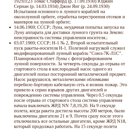
192:03:23 Томас Стаффорд (р. 17.09.1930) Юджин
Сернан (р. 14.03.1934) Джон Янг (р. 24.09.1930)
Испытания основного и лунного кораблей на
окололунной орбите, отработка перестроения отсеков и
маневров на лунной орбите;
14.06.1969; СССР; Луна, неудачная попытка запуска на
Луну аппарата для доставки лунного грунта на Землю:
неисправность системы управления носителя.;
03.07.1969; СССР; Н-1 № 2, Второй испытательный
пуск ракеты-носителя Н-1. Полезной нагрузкой служил
модифицированный лунный корабль "Союз-7К-Л1С".
Планировался облет Луны с фотографированием
лунной поверхности. За четверть секунды до отрыва от
стартового стола в кислородный насос одного из
двигателей попал посторонний металлический предмет.
Насос разрушился, металлическими обломками
перебило бортовую кабельную сеть и возник пожар. Это
привело к серии взрывов других двигателей и
повреждению системы управления. Через 0.5 секунды
после отрыва от стартового стола система управления
начала выключать ЖРД NN 7,8,19,20. На 9 секунде
полета, когда ракета достигла высоты 200 метров, были
выключены двигатели 21 и 9. Почти сразу после этого
отключились все остальные двигатели, кроме ЖРД N18,
который продолжал работать. На 15 секунде полета