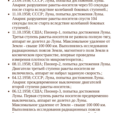
23.09.1958; СССР; Луна, попытка достижения Луны.
Авария: разрушение ракеты-носителя через 93 секунды
после старта вследствие колебаний боковых ступеней.;
11.10.1958; СССР; Луна, попытка достижения Луны.
Авария: разрушение ракеты-носителя спустя 104
секунды после старта вследствие колебаний боковых
ступеней.;
11.10.1958; США; Пионер-1, попытка достижения Луны.
Третья ступень ракеты-носителя не развила полную тягу,
аппарат не долетел до Луны. Максимальное удаление от
Земли - свыше 100 000 км. Выполнялись исследования
радиационных поясов Земли, магнитного поля Земли в
космическом пространстве, впервые проведены
измерения плотности микрометеоритов.;
08.11.1958; США; Пионер-2, попытка достижения Луны.
Двигатели третьей ступени ракеты-носителя не
включились, аппарат не набрал заданную скорость.;
04.12.1958; СССР; Луна, попытка достижения Луны.
Авария: преждевременное выключение двигателей
второй ступени ракеты-носителя.;
06.12.1958; США; Пионер-3, попытка достижения
Луны. Первая ступень ракеты носителя предевременно
выключилась, аппарат не долетел до Луны.
Максимальное удаление от Земли - свыше 100 000 км.
Выполнялись исследования радиационных поясов