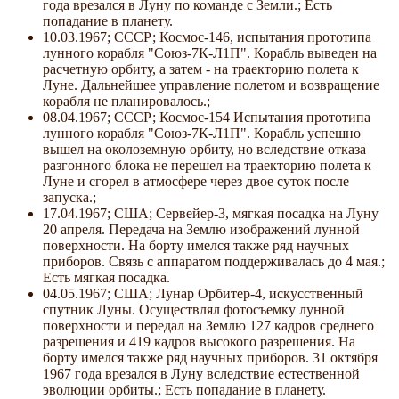
года врезался в Луну по команде с Земли.; Есть
попадание в планету.
10.03.1967; СССР; Космос-146, испытания прототипа
лунного корабля "Союз-7К-Л1П". Корабль выведен на
расчетную орбиту, а затем - на траекторию полета к
Луне. Дальнейшее управление полетом и возвращение
корабля не планировалось.;
08.04.1967; СССР; Космос-154 Испытания прототипа
лунного корабля "Союз-7К-Л1П". Корабль успешно
вышел на околоземную орбиту, но вследствие отказа
разгонного блока не перешел на траекторию полета к
Луне и сгорел в атмосфере через двое суток после
запуска.;
17.04.1967; США; Сервейер-3, мягкая посадка на Луну
20 апреля. Передача на Землю изображений лунной
поверхности. На борту имелся также ряд научных
приборов. Связь с аппаратом поддерживалась до 4 мая.;
Есть мягкая посадка.
04.05.1967; США; Лунар Орбитер-4, искусственный
спутник Луны. Осуществлял фотосъемку лунной
поверхности и передал на Землю 127 кадров среднего
разрешения и 419 кадров высокого разрешения. На
борту имелся также ряд научных приборов. 31 октября
1967 года врезался в Луну вследствие естественной
эволюции орбиты.; Есть попадание в планету.