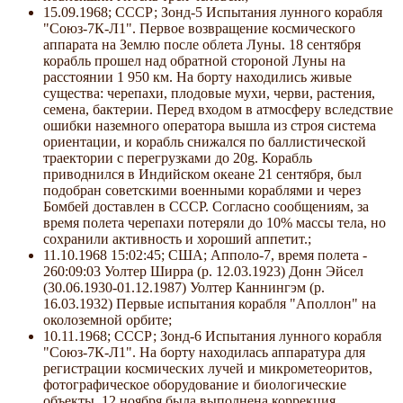
15.09.1968; СССР; Зонд-5 Испытания лунного корабля
"Союз-7К-Л1". Первое возвращение космического
аппарата на Землю после облета Луны. 18 сентября
корабль прошел над обратной стороной Луны на
расстоянии 1 950 км. На борту находились живые
существа: черепахи, плодовые мухи, черви, растения,
семена, бактерии. Перед входом в атмосферу вследствие
ошибки наземного оператора вышла из строя система
ориентации, и корабль снижался по баллистической
траектории с перегрузками до 20g. Корабль
приводнился в Индийском океане 21 сентября, был
подобран советскими военными кораблями и через
Бомбей доставлен в СССР. Согласно сообщениям, за
время полета черепахи потеряли до 10% массы тела, но
сохранили активность и хороший аппетит.;
11.10.1968 15:02:45; США; Апполо-7, время полета -
260:09:03 Уолтер Ширра (р. 12.03.1923) Донн Эйсел
(30.06.1930-01.12.1987) Уолтер Каннингэм (р.
16.03.1932) Первые испытания корабля "Аполлон" на
околоземной орбите;
10.11.1968; СССР; Зонд-6 Испытания лунного корабля
"Союз-7К-Л1". На борту находилась аппаратура для
регистрации космических лучей и микрометеоритов,
фотографическое оборудование и биологические
объекты. 12 ноября была выполнена коррекция