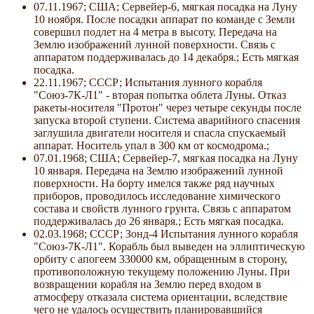
07.11.1967; США; Сервейер-6, мягкая посадка на Луну
10 ноября. После посадки аппарат по команде с Земли
совершил подлет на 4 метра в высоту. Передача на
Землю изображений лунной поверхности. Связь с
аппаратом поддерживалась до 14 декабря.; Есть мягкая
посадка.
22.11.1967; СССР; Испытания лунного корабля
"Союз-7К-Л1" - вторая попытка облета Луны. Отказ
ракеты-носителя "Протон" через четыре секунды после
запуска второй ступени. Система аварийного спасения
заглушила двигатели носителя и спасла спускаемый
аппарат. Носитель упал в 300 км от космодрома.;
07.01.1968; США; Сервейер-7, мягкая посадка на Луну
10 января. Передача на Землю изображений лунной
поверхности. На борту имелся также ряд научных
приборов, проводилось исследование химического
состава и свойств лунного грунта. Связь с аппаратом
поддерживалась до 26 января.; Есть мягкая посадка.
02.03.1968; СССР; Зонд-4 Испытания лунного корабля
"Союз-7К-Л1". Корабль был выведен на эллиптическую
орбиту с апогеем 330000 км, обращенным в сторону,
противоположную текущему положению Луны. При
возвращении корабля на Землю перед входом в
атмосферу отказала система ориентации, вследствие
чего не удалось осуществить планировавшийся