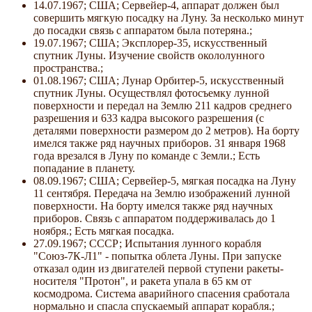
14.07.1967; США; Сервейер-4, аппарат должен был
совершить мягкую посадку на Луну. За несколько минут
до посадки связь с аппаратом была потеряна.;
19.07.1967; США; Эксплорер-35, искусственный
спутник Луны. Изучение свойств окололунного
пространства.;
01.08.1967; США; Лунар Орбитер-5, искусственный
спутник Луны. Осуществлял фотосъемку лунной
поверхности и передал на Землю 211 кадров среднего
разрешения и 633 кадра высокого разрешения (с
деталями поверхности размером до 2 метров). На борту
имелся также ряд научных приборов. 31 января 1968
года врезался в Луну по команде с Земли.; Есть
попадание в планету.
08.09.1967; США; Сервейер-5, мягкая посадка на Луну
11 сентября. Передача на Землю изображений лунной
поверхности. На борту имелся также ряд научных
приборов. Связь с аппаратом поддерживалась до 1
ноября.; Есть мягкая посадка.
27.09.1967; СССР; Испытания лунного корабля
"Союз-7К-Л1" - попытка облета Луны. При запуске
отказал один из двигателей первой ступени ракеты-
носителя "Протон", и ракета упала в 65 км от
космодрома. Система аварийного спасения сработала
нормально и спасла спускаемый аппарат корабля.;