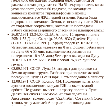
головного обтекателя. Головной блок отделился от
ракеты и начал разрушаться. На 51 секунде полета, когда
угол поворота достиг 60 градусов, по команде от
концевых контактов гироплатформы наконец
выключились все ЖРД первой ступени. Ракета была
подорвана по команде с Земли, ее остатки упали в 20 км
от стартовых сооружений, которые не пострадали.
Работа системы аварийного спасения не планировалась.;
26.07.1971 13:34:00; США; Апполо-15, время в полете
295:11:53 Дэвид Скотт (р. 06.06.1932) Джеймс Ирвин
(17.03.1930-08.08.1991) Элфрид Уорден (р. 07.02.1932)
Четвертая высадка человека на Луну. Общее пребывание
на Луне 66 ч 55 мин, нахождение астронавтов на
поверхности 18 ч 35 мин.; Четвертая высадка на Луну
30.07.1971 в 22:16:29 Взяли с собой 76,8 кг. лунного
грунта.
02.09.1971; СССР; Луна-18, аппарат для доставки на
Землю лунного грунта. Разбился при попытке мягкой
посадки на Луну 11 сентября.; Есть попадание в планету.
12.08.1971; СССР; Космос-434. Последние испытания
лунного посадочного модуля Т2К на околоземной
орбите. Не удалось вывести на трассу полета к Луне.
Десять лет спустя "Космос-434" стал падать на
Австралию - вскоре после "Скайлэба". Советский Союз
заявил, что у жителей Австралии нет повода для