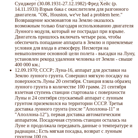
Суиджерт (30.08.1931-27.12.1982) Фред Хейс (р.
14.11.1933) Взрыв бака с окислителем для разгонного
двигателя. "OK, Houston, we've had a problem here."
Возвращение космонавтов на Землю оказалось
возможным только благодаря использованию двигателя
Лунного модуля, который не пострадал при взрыве.
Двигатель пришлось включать четыре раза, чтобы
обеспечить попадание аппарата в Землю и приемлемые
условия для входа в атмосферу. Несмотря на
невыполнение основной цели полета - высадки на Луну,
установлен рекорд удаления человека от Земли - свыше
400 000 км.;
12.09.1970; СССР; Луна-16, аппарат для доставки на
Землю лунного грунта. Совершил мягкую посадку на
поверхность Луны 20 сентября. Станция взяла образец
лунного грунта в количестве 100 грамм. 21 сентября
взлетная ступень станции стартовала с поверхности
Луны и 24 сентября спускаемый аппарат с лунным
грунтом приземлился на территории СССР. Третья
доставка лунного грунта (после "Аполлона-11" и
"Аполлона-12"), первая доставка автоматическим
аппаратом. Посадочная ступень станции осталась на
Луне и продолжала передавать данные о температуре и
радиации.; Есть мягкая посадка, возврат с лунным
грунтом 100 гр.