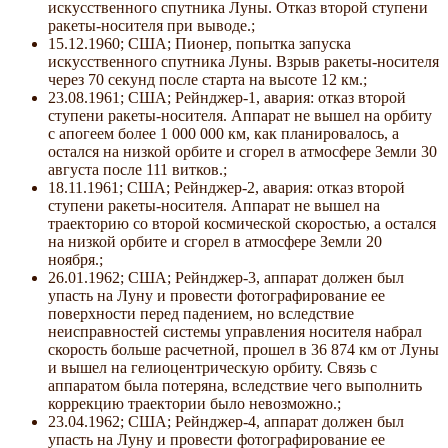
искусственного спутника Луны. Отказ второй ступени
ракеты-носителя при выводе.;
15.12.1960; США; Пионер, попытка запуска
искусственного спутника Луны. Взрыв ракеты-носителя
через 70 секунд после старта на высоте 12 км.;
23.08.1961; США; Рейнджер-1, авария: отказ второй
ступени ракеты-носителя. Аппарат не вышел на орбиту
с апогеем более 1 000 000 км, как планировалось, а
остался на низкой орбите и сгорел в атмосфере Земли 30
августа после 111 витков.;
18.11.1961; США; Рейнджер-2, авария: отказ второй
ступени ракеты-носителя. Аппарат не вышел на
траекторию со второй космической скоростью, а остался
на низкой орбите и сгорел в атмосфере Земли 20
ноября.;
26.01.1962; США; Рейнджер-3, аппарат должен был
упасть на Луну и провести фотографирование ее
поверхности перед падением, но вследствие
неисправностей системы управления носителя набрал
скорость больше расчетной, прошел в 36 874 км от Луны
и вышел на гелиоцентрическую орбиту. Связь с
аппаратом была потеряна, вследствие чего выполнить
коррекцию траектории было невозможно.;
23.04.1962; США; Рейнджер-4, аппарат должен был
упасть на Луну и провести фотографирование ее