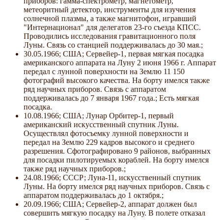
приборов: гамма-спектрометр, магнетометр,
метеоритный детектор, инструменты для изучения
солнечной плазмы, а также магнитофон, игравший
"Интернационал" для делегатов 23-го съезда КПСС.
Проводились исследования гравитационного поля
Луны. Связь со станцией поддерживалась до 30 мая.;
30.05.1966; США; Сервейер-1, первая мягкая посадка
американского аппарата на Луну 2 июня 1966 г. Аппарат
передал с лунной поверхности на Землю 11 150
фотографий высокого качества. На борту имелся также
ряд научных приборов. Связь с аппаратом
поддерживалась до 7 января 1967 года.; Есть мягкая
посадка.
10.08.1966; США; Лунар Орбитер-1, первый
американский искусственный спутник Луны.
Осуществлял фотосъемку лунной поверхности и
передал на Землю 229 кадров высокого и среднего
разрешения. Сфотографировано 9 районов, выбранных
для посадки пилотируемых кораблей. На борту имелся
также ряд научных приборов.;
24.08.1966; СССР; Луна-11, искусственный спутник
Луны. На борту имелся ряд научных приборов. Связь с
аппаратом поддерживалась до 1 октября.;
20.09.1966; США; Сервейер-2, аппарат должен был
совершить мягкую посадку на Луну. В полете отказал