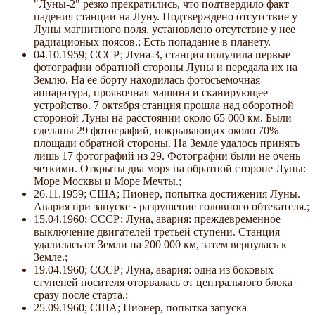
"Луны-2" резко прекратились, что подтвердило факт
падения станции на Луну. Подтверждено отсутствие у
Луны магнитного поля, установлено отсутствие у нее
радиационых поясов.; Есть попадание в планету.
04.10.1959; СССР; Луна-3, станция получила первые
фотографии обратной стороны Луны и передала их на
Землю. На ее борту находилась фотосъемочная
аппаратура, проявочная машина и сканирующее
устройство. 7 октября станция прошла над оборотной
стороной Луны на расстоянии около 65 000 км. Были
сделаны 29 фотографий, покрывающих около 70%
площади обратной стороны. На Земле удалось принять
лишь 17 фотографий из 29. Фотографии были не очень
четкими. Открыты два моря на обратной стороне Луны:
Море Москвы и Море Мечты.;
26.11.1959; США; Пионер, попытка достижения Луны.
Авария при запуске - разрушение головного обтекателя.;
15.04.1960; СССР; Луна, авария: преждевременное
выключение двигателей третьей ступени. Станция
удалилась от Земли на 200 000 км, затем вернулась к
Земле.;
19.04.1960; СССР; Луна, авария: одна из боковых
ступеней носителя оторвалась от центрального блока
сразу после старта.;
25.09.1960; США; Пионер, попытка запуска