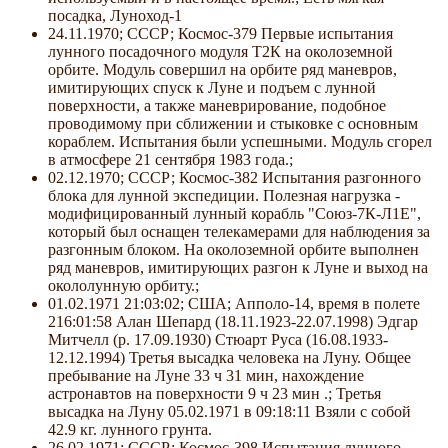
посадка, Луноход-1
24.11.1970; СССР; Космос-379 Первые испытания
лунного посадочного модуля Т2К на околоземной
орбите. Модуль совершил на орбите ряд маневров,
имитирующих спуск к Луне и подъем с лунной
поверхности, а также маневрирование, подобное
проводимому при сближении и стыковке с основным
кораблем. Испытания были успешными. Модуль сгорел
в атмосфере 21 сентября 1983 года.;
02.12.1970; СССР; Космос-382 Испытания разгонного
блока для лунной экспедиции. Полезная нагрузка -
модифицированный лунный корабль "Союз-7К-Л1Е",
который был оснащен телекамерами для наблюдения за
разгонным блоком. На околоземной орбите выполнен
ряд маневров, имитирующих разгон к Луне и выход на
окололунную орбиту.;
01.02.1971 21:03:02; США; Апполо-14, время в полете
216:01:58 Алан Шепард (18.11.1923-22.07.1998) Эдгар
Митчелл (р. 17.09.1930) Стюарт Руса (16.08.1933-
12.12.1994) Третья высадка человека на Луну. Общее
пребывание на Луне 33 ч 31 мин, нахождение
астронавтов на поверхности 9 ч 23 мин .; Третья
высадка на Луну 05.02.1971 в 09:18:11 Взяли с собой
42.9 кг. лунного грунта.
26.02.1971; СССР; Космос-398 Испытания лунного