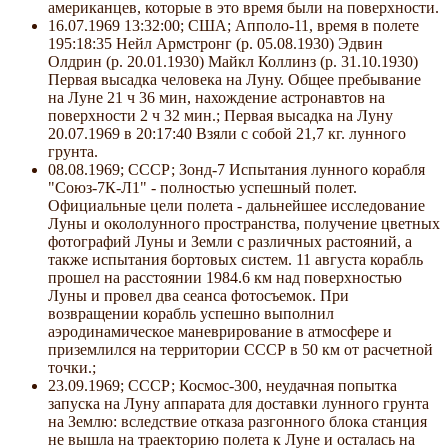
американцев, которые в это время были на поверхности.
16.07.1969 13:32:00; США; Апполо-11, время в полете
195:18:35 Нейл Армстронг (р. 05.08.1930) Эдвин
Олдрин (р. 20.01.1930) Майкл Коллинз (р. 31.10.1930)
Первая высадка человека на Луну. Общее пребывание
на Луне 21 ч 36 мин, нахождение астронавтов на
поверхности 2 ч 32 мин.; Первая высадка на Луну
20.07.1969 в 20:17:40 Взяли с собой 21,7 кг. лунного
грунта.
08.08.1969; СССР; Зонд-7 Испытания лунного корабля
"Союз-7К-Л1" - полностью успешный полет.
Официальные цели полета - дальнейшее исследование
Луны и окололунного пространства, получение цветных
фотографий Луны и Земли с различных растояний, а
также испытания бортовых систем. 11 августа корабль
прошел на расстоянии 1984.6 км над поверхностью
Луны и провел два сеанса фотосъемок. При
возвращении корабль успешно выполнил
аэродинамическое маневрирование в атмосфере и
приземлился на территории СССР в 50 км от расчетной
точки.;
23.09.1969; СССР; Космос-300, неудачная попытка
запуска на Луну аппарата для доставки лунного грунта
на Землю: вследствие отказа разгонного блока станция
не вышла на траекторию полета к Луне и осталась на