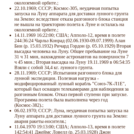
околоземной орбите.;
22.10.1969; СССР; Космос-305, неудачная попытка
запуска на Луну аппарата для доставки лунного грунта
на Землю: вследствие отказа разгонного блока станция
не вышла на траекторию полета к Луне и осталась на
околоземной орбите.;
14.11.1969 16:22:00; США; Апполо-12, время в полете
244:36:24 Чарльз Конрад (02.06.1930-09.07.1999) Алан
Бин (р. 15.03.1932) Ричард Гордон (р. 05.10.1929) Вторая
высадка человека на Луну. Общее пребывание на Луне
31 ч 31 мин, нахождение астронавтов на поверхности 7
ч 45 мин.; Вторая высадка на Луну 19.11.1969 в 06:54:35
Взяли с собой 34,4 кг. лунного грунта.
28.11.1969; СССР; Испытания разгонного блока для
лунной экспедиции. Полезная нагрузка -
модифицированный лунный корабль "Союз-7К-Л1Е",
который был оснащен телекамерами для наблюдения за
разгонным блоком. Отказ первой ступени при запуске.
Программа полета была выполнена через год
(Космос-382).;
06.02.1970; СССР; Луна, неудачная попытка запуска на
Луну аппарата для доставки лунного грунта на Землю:
авария ракеты-носителя.;
11.04.1970 19:13:00; США; Апполо-13, время в полете
142:54:41 Джеймс Ловелл (р. 25.03.1928) Джон