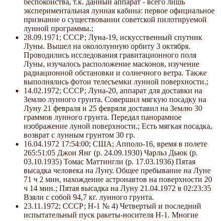
беспокойства, т.к. данный аппарат - всего лишь
экспериментальная лунная кабина: первое официальное
признание о существовании советской пилотируемой
лунной программы.;
28.09.1971; СССР; Луна-19, искусственный спутник
Луны. Вышел на окололунную орбиту 3 октября.
Проводились исследования гравитационного поля
Луны, изучалось расположение масконов, изучение
радиационной обстановки и солнечного ветра. Также
выполнялись фотои телесъемки лунной поверхности.;
14.02.1972; СССР; Луна-20, аппарат для доставки на
Землю лунного грунта. Совершил мягкую посадку на
Луну 21 февраля и 25 февряля доставил на Землю 30
граммов лунного грунта. Передал панорамное
изображение луной поверхности.; Есть мягкая посадка,
возврат с лунным грунтом 30 гр.
16.04.1972 17:54:00; США; Апполо-16, время в полете
265:51:05 Джон Янг (р. 24.09.1930) Чарльз Дьюк (р.
03.10.1935) Томас Маттингли (р. 17.03.1936) Пятая
высадка человека на Луну. Общее пребывание на Луне
71 ч 2 мин, нахождение астронавтов на поверхности 20
ч 14 мин.; Пятая высадка на Луну 21.04.1972 в 02:23:35
Взяли с собой 94,7 кг. лунного грунта.
23.11.1972; СССР; Н-1 № 4) Четвертый и последний
испытательный пуск ракеты-носителя Н-1. Многие