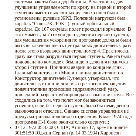
системы ракеты были доработаны. В частности, для
улучшения управляемости по крену на первой и второй
ступенях вместо выхлопных рулевых сопел были
установлены рулевые ЖРД. Полезной нагрузкой был
корабль "Союз-7К-ЛОК" (лунный орбитальный
корабль). До 107 секунды полет проходил нормально. В
этот момент, за 7 секунд до отделения первой ступени,
для уменьшения ускорения по программе должны были
быть выключены шесть центральных двигателей. Сразу
после этого взорвался двигатель номер 4. Практически
сразу же стала разрушаться первая ступень. Ракета была
подорвана по команде с Земли до отделения и запуска
второй ступени. Причины аварии до конца не ясны.
Главный конструктор Мишин винил двигателистов.
Конструктор двигателей Кузнецов утверждал, что
двигатели тут ни при чем: из-за резкого прекращения
подачи топлива произошел гидравлический удар,
повлекший разрыв трубопровода и взрыв двигателя. Все
сходились на том, что полет мог бы закончиться
успешно, если бы первая ступень была бы немедленно
выключена и отделена. Однако система управления не
предусматривала подобного отделения. В мае 1974 года
программа Н-1 была окончательно свернута.;
07.12.1972 05:33:00; США; Апполо-17, время в полете
301:51:59 Юджин Сернан (р. 14.03.1934) Харрисон