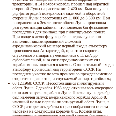
траектории, и 14 ноября корабль прошел над обратной
стороной Луны на расстоянии 2 420 км. Был получен
ряд фотографий поверхности видимой и оборотной
стороны Луны с расстояния от 11 000 до 3 300 км. При
возвращении к Земле после облета Луны произошла
разгерметизация кабины, что повлекло бы фатальные
последствия для экипажа при пилотируемом полете.
При входе в атмосферу корабль впервые успешно
выполнил запланированный сложный
аэродинамический маневр: первый вход в атмосферу
произошел над Антарктидой, при этом скорость
спускаемого аппарата уменьшилась с 11 км/с до
суборбитальной, и за счет аэродинамических сил
корабль вновь поднялся в космос. Окончательный вход в
атмосферу произошел над территорией СССР. На
последнем участке полета произошло преждевременное
открытие парашютов, и спускаемый аппарат разбился.;
08.12.1968; СССР; Несостоявшийся пилотируемый
облет Луны. 7 декабря 1968 года открывалось очередное
окно для запуска корабля к Луне. Поскольку на декабрь
был намечен запуск американского корабля Apollo-8,
имевший целью первый пилотируемый облет Луны, в
СССР разгорелись дебаты о целесообразности полета
человека на следующем корабле Л-1. Космонавты,
проходившие подготовку для этой миссии (основной