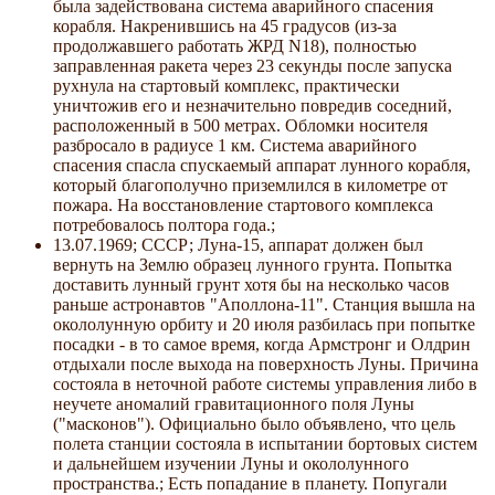
была задействована система аварийного спасения
корабля. Накренившись на 45 градусов (из-за
продолжавшего работать ЖРД N18), полностью
заправленная ракета через 23 секунды после запуска
рухнула на стартовый комплекс, практически
уничтожив его и незначительно повредив соседний,
расположенный в 500 метрах. Обломки носителя
разбросало в радиусе 1 км. Система аварийного
спасения спасла спускаемый аппарат лунного корабля,
который благополучно приземлился в километре от
пожара. На восстановление стартового комплекса
потребовалось полтора года.;
13.07.1969; СССР; Луна-15, аппарат должен был
вернуть на Землю образец лунного грунта. Попытка
доставить лунный грунт хотя бы на несколько часов
раньше астронавтов "Аполлона-11". Станция вышла на
окололунную орбиту и 20 июля разбилась при попытке
посадки - в то самое время, когда Армстронг и Олдрин
отдыхали после выхода на поверхность Луны. Причина
состояла в неточной работе системы управления либо в
неучете аномалий гравитационного поля Луны
("масконов"). Официально было объявлено, что цель
полета станции состояла в испытании бортовых систем
и дальнейшем изучении Луны и окололунного
пространства.; Есть попадание в планету. Попугали