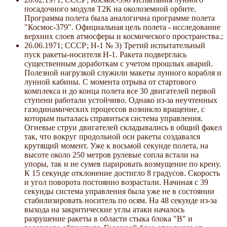
посадочного модуля Т2К на околоземной орбите.
Программа полета была аналогична программе полета
"Космос-379". Официальная цель полета - исследование
верхних слоев атмосферы и космического пространства.;
26.06.1971; СССР; Н-1 № 3) Третий испытательный
пуск ракеты-носителя Н-1. Ракета подверглась
существенным доработкам с учетом прошлых аварий.
Полезной нагрузкой служили макеты лунного корабля и
лунной кабины. С момента отрыва от стартового
комплекса и до конца полета все 30 двигателей первой
ступени работали устойчиво. Однако из-за неучтенных
газодинамических процессов возникло вращение, с
которым пыталась справиться система управления.
Огневые струи двигателей складывались в общий факел
так, что вокруг продольной оси ракеты создавался
крутящий момент. Уже к восьмой секунде полета, на
высоте около 250 метров рулевые сопла встали на
упоры, так и не сумев парировать возмущение по крену.
К 15 секунде отклонение достигло 8 градусов. Скорость
и угол поворота постоянно возрастали. Начиная с 39
секунды система управления была уже не в состоянии
стабилизировать носитель по осям. На 48 секунде из-за
выхода на закритические углы атаки началось
разрушение ракеты в области стыка блока "В" и