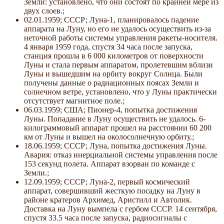
Земли: установлено, что они состоят по крайней мере из
двух слоев.;
02.01.1959; СССР; Луна-1, планировалось падение
аппарата на Луну, но его не удалось осуществить из-за
неточной работы системы управления ракеты-носителя.
4 января 1959 года, спустя 34 часа после запуска,
станция прошла в 6 000 километров от поверхности
Луны и стала первым аппаратом, пролетевшим вблизи
Луны и вышедшим на орбиту вокруг Солнца. Были
получены данные о радиационных поясах Земли и
солнечном ветре, установлено, что у Луны практически
отсутствует магнитное поле.;
06.03.1959; США; Пионер-4, попытка достижения
Луны. Попадание в Луну осуществить не удалось. 6-
килограммовый аппарат прошел на расстоянии 60 200
км от Луны и вышел на околосолнечную орбиту.;
18.06.1959; СССР; Луна, попытка достижения Луны.
Авария: отказ инерциальной системы управления после
153 секунд полета. Аппарат взорван по команде с
Земли.;
12.09.1959; СССР; Луна-2, первый космический
аппарат, совершивший жесткую посадку на Луну в
районе кратеров Архимед, Аристилл и Автолик.
Доставка на Луну вымпела с гербом СССР. 14 сентября,
спустя 33.5 часа после запуска, радиосигналы с