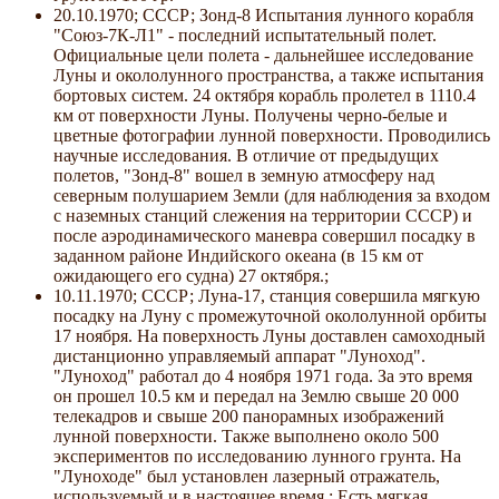
20.10.1970; СССР; Зонд-8 Испытания лунного корабля
"Союз-7К-Л1" - последний испытательный полет.
Официальные цели полета - дальнейшее исследование
Луны и окололунного пространства, а также испытания
бортовых систем. 24 октября корабль пролетел в 1110.4
км от поверхности Луны. Получены черно-белые и
цветные фотографии лунной поверхности. Проводились
научные исследования. В отличие от предыдущих
полетов, "Зонд-8" вошел в земную атмосферу над
северным полушарием Земли (для наблюдения за входом
с наземных станций слежения на территории СССР) и
после аэродинамического маневра совершил посадку в
заданном районе Индийского океана (в 15 км от
ожидающего его судна) 27 октября.;
10.11.1970; СССР; Луна-17, станция совершила мягкую
посадку на Луну с промежуточной окололунной орбиты
17 ноября. На поверхность Луны доставлен самоходный
дистанционно управляемый аппарат "Луноход".
"Луноход" работал до 4 ноября 1971 года. За это время
он прошел 10.5 км и передал на Землю свыше 20 000
телекадров и свыше 200 панорамных изображений
лунной поверхности. Также выполнено около 500
экспериментов по исследованию лунного грунта. На
"Луноходе" был установлен лазерный отражатель,
используемый и в настоящее время.; Есть мягкая