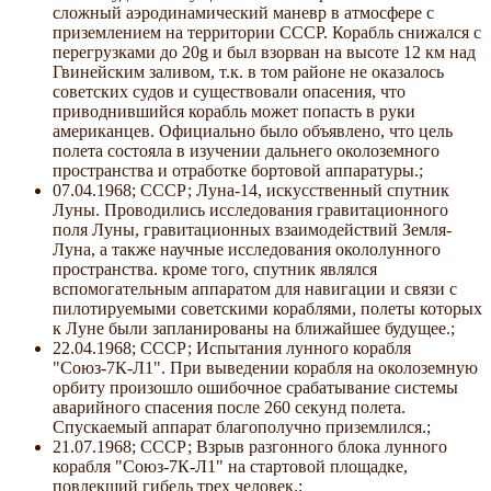
сложный аэродинамический маневр в атмосфере с
приземлением на территории СССР. Корабль снижался с
перегрузками до 20g и был взорван на высоте 12 км над
Гвинейским заливом, т.к. в том районе не оказалось
советских судов и существовали опасения, что
приводнившийся корабль может попасть в руки
американцев. Официально было объявлено, что цель
полета состояла в изучении дальнего околоземного
пространства и отработке бортовой аппаратуры.;
07.04.1968; СССР; Луна-14, искусственный спутник
Луны. Проводились исследования гравитационного
поля Луны, гравитационных взаимодействий Земля-
Луна, а также научные исследования окололунного
пространства. кроме того, спутник являлся
вспомогательным аппаратом для навигации и связи с
пилотируемыми советскими кораблями, полеты которых
к Луне были запланированы на ближайшее будущее.;
22.04.1968; СССР; Испытания лунного корабля
"Союз-7К-Л1". При выведении корабля на околоземную
орбиту произошло ошибочное срабатывание системы
аварийного спасения после 260 секунд полета.
Спускаемый аппарат благополучно приземлился.;
21.07.1968; СССР; Взрыв разгонного блока лунного
корабля "Союз-7К-Л1" на стартовой площадке,
повлекший гибель трех человек.;