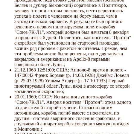
Беляев и дублер Быковский) обратились в Политбюро,
заявляя что они готовы рисковать, и что вероятность
успеха в полете с человеком на борту выше, чем в
автоматическом варианте. В результате был принято
решение о первом пилотируемом полете корабля
"Союз-7К-Л1", который должен был начаться 8 декабря
и продлиться 6 дней. После того, как носитель "Протон"
с кораблем был установлен на стартовой площадке,
возник ряд проблем с ракетой-носителем. Прежде, чем
эти проблемы могли были решены, окно для запуска
закрылось и американцы на Apollo-8 первыми
совершили облет Луны.;
21.12.1968 12:51:00; США; Апполо-8, время в полете -
147:00:42 Фрэнк Борман (р. 14.03.1928) Джеймс Ловелл
(р. 25.03.1928) Уильям Андерс (р. 17.10.1933) Первый
пилотируемый облет Луны, вход в атмосферу со второй
космической скоростью;
20.01.1969; СССР; Испытания лунного корабля
"Союз-7К-Л1". Авария носителя "Протон": отказ одного
из двигателей второй ступени. Согласно одним
источникам, корабль погиб вместе с носителем, по
другим - система аварийного спасения сработала, и
спускаемый аппарат корабля совершил мягкую посадку
в Монголии.;