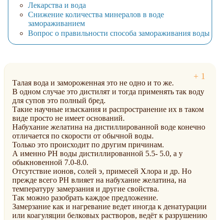
Лекарства и вода
Снижение количества минералов в воде
замораживанием
Вопрос о правильности способа замораживания воды
Талая вода и замороженная это не одно и то же.
В одном случае это дистилят и тогда применять так воду
для супов это полный бред.
Такие научные изыскания и распространение их в таком
виде просто не имеет оснований.
Набухание желатина на дистиллированной воде конечно
отличается по скорости от обычной воды.
Только это происходит по другим причинам.
А именно PH воды дистиллированной 5.5- 5.0, а у
обыкновенной 7.0-8.0.
Отсутствие ионов, солей э, примесей Хлора и др. Но
прежде всего РH влияет на набухание желатина, на
температуру замерзания и другие свойства.
Так можно разобрать каждое предложение.
Замерзание как и нагревание ведет иногда к денатурации
или коагуляции белковых растворов, ведёт к разрушению