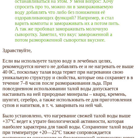
останавливаться на этом. У меня вопрос: Хочу
спросить про то, можно ли в замораживаемую
воду добавлять что либо без понижения её
оздоравливающих функций? Например, я стал
варить компоты и замораживать их а потом пить.
А так же пробовал замораживать молочную
сыворотку. Заметил, что вкус замороженной а
потом размороженной сыворотки вкуснее.
Здравствуйте,
Если вы используете талую воду в лечебных целях,
рекомендуется ничего не добавлять ее и не нагревать ее выше
40 0С, поскольку талая вода теряет при нагревании свою
уникальную структуру и свойства, которые она сохраняет в в
течение 7–8 часов после размораживания льда. При
повседневном использовании талой воды допускается
настаивать на ней природные минералы – кварц, кремень,
шунгит, серебро, а также использовать ее для приготовления
супов и напитков, в т. ч. заваривать на ней чай.
Было установлено, что нагревание свежей талой воды выше
+37°С ведет к утрате биологической активности, которая
наиболее характерна для такой воды. Сохранение талой воды
при температуре +20—22°С также сопровождается
постепенным снижением ее биологической активности: через