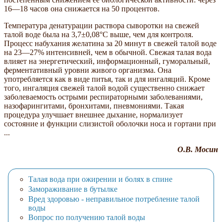
16—18 часов она снижается на 50 процентов.
Температура денатурации раствора сыворотки на свежей
талой воде была на 3,7±0,08°С выше, чем для контроля.
Процесс набухания желатина за 20 минут в свежей талой воде
на 23—27% интенсивней, чем в обычной. Свежая талая вода
влияет на энергетический, информационный, гуморальный,
ферментативный уровни живого организма. Она
употребляется как в виде питья, так и для ингаляций. Кроме
того, ингаляция свежей талой водой существенно снижает
заболеваемость острыми респираторными заболеваниями,
назофарингитами, бронхитами, пневмониями. Такая
процедура улучшает внешнее дыхание, нормализует
состояние и функции слизистой оболочки носа и гортани при
...
О.В. Мосин
Талая вода при ожирении и болях в спине
Замораживание в бутылке
Вред здоровью - неправильное потребление талой
воды
Вопрос по получению талой воды