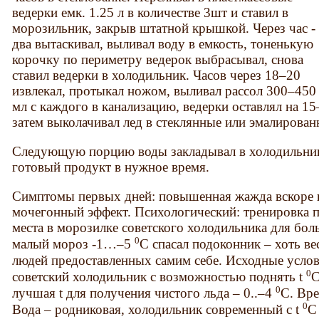
ведерки емк. 1.25 л в количестве 3шт и ставил в
морозильник, закрыв штатной крышкой. Через час -
два вытаскивал, выливал воду в емкость, тоненькую
корочку по периметру ведерок выбрасывал, снова
ставил ведерки в холодильник. Часов через 18–20
извлекал, протыкал ножом, выливал рассол 300–450
мл с каждого в канализацию, ведерки оставлял на 15
затем выколачивал лед в стеклянные или эмалирован
Следующую порцию воды закладывал в холодильник 
готовый продукт в нужное время.
Симптомы первых дней: повышенная жажда вскоре 
мочегонный эффект. Психологический: тренировка п
места в морозилке советского холодильника для бол
0
малый мороз -1…–5
С спасал подоконник – хоть в
людей предоставленных самим себе. Исходные услов
0
советский холодильник с возможностью поднять t
С
0
лучшая t для получения чистого льда – 0..–4
C. Вре
0
Вода – родниковая, холодильник современный с t
С