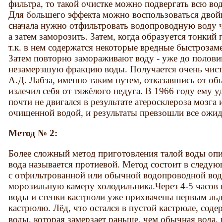
фильтра, то такой очистке можно подвергать всю во
Для большего эффекта можно воспользоваться дво
сначала нужно отфильтровать водопроводную воду 
а затем заморозить. Затем, когда образуется тонкий 
т.к. в нем содержатся некоторые вредные быстроза
Затем повторно замораживают воду - уже до полов
незамерзшую фракцию воды. Получается очень чиста
А.Д. Лабза, именно таким путем, отказавшись от о
излечил себя от тяжёлого недуга. В 1966 году ему у
почти не двигался в результате атеросклероза мозга 
очищенной водой, и результаты превзошли все ожид
Метод № 2
:
Более сложный метод приготовления талой воды опи
вода называется протиевой. Метод состоит в след
с отфильтрованной или обычной водопроводной вод
морозильную камеру холодильника.Через 4-5 часов 
воды и стенки кастрюли уже прихвачены первым льд
кастрюлю. Лёд, что остался в пустой кастрюле, сод
воды, которая замерзает раньше, чем обычная вода,