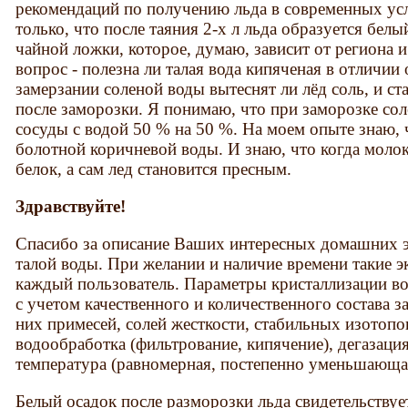
рекомендаций по получению льда в современных ус
только, что после таяния 2-х л льда образуется белы
чайной ложки, которое, думаю, зависит от региона и
вопрос - полезна ли талая вода кипяченая в отличи
замерзании соленой воды вытеснят ли лёд соль, и ст
после заморозки. Я понимаю, что при заморозке со
сосуды с водой 50 % на 50 %. На моем опыте знаю, 
болотной коричневой воды. И знаю, что когда молок
белок, а сам лед становится пресным.
Здравствуйте!
Спасибо за описание Ваших интересных домашних э
талой воды. При желании и наличие времени такие 
каждый пользователь. Параметры кристаллизации в
с учетом качественного и количественного состава 
них примесей, солей жесткости, стабильных изотопо
водообработка (фильтрование, кипячение), дегазация
температура (равномерная, постепенно уменьшающаяс
Белый осадок после разморозки льда свидетельствует