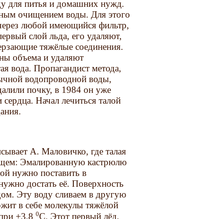
ду для питья и домашних нужд.
йным очищением воды. Для этого
через любой имеющийся фильтр,
первый слой льда, его удаляют,
мерзающие тяжёлые соединения.
ины объема и удаляют
я вода. Пропагандист метода,
бычной водопроводной воды,
далили почку, в 1984 он уже
и сердца. Начал лечиться талой
ания.
сывает А. Маловичко, где талая
ующем: Эмалированную кастрюлю
ой нужно поставить в
нужно достать её. Поверхность
ом. Эту воду сливаем в другую
ержит в себе молекулы тяжёлой
0
 при +3,8
C. Этот первый лёд,