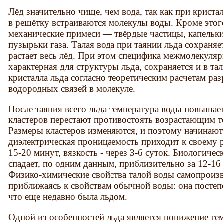
Лёд значительно чище, чем вода, так как при крист
в решётку встраиваются молекулы воды. Кроме этог
механические примеси — твёрдые частицы, капельк
пузырьки газа. Талая вода при таянии льда сохраняе
растает весь лёд. При этом специфика межмолекуля
характерная для структуры льда, сохраняется и в тал
кристалла льда согласно теоретическим расчетам ра
водородных связей в молекуле.
После таяния всего льда температура воды повышает
кластеров перестают противостоять возрастающим 
Размеры кластеров изменяются, и поэтому начинают 
диэлектрическая проницаемость приходит к своему 
15-20 минут, вязкость - через 3-6 суток. Биологичес
спадает, по одним данным, приблизительно за 12-16 ч
Физико-химические свойства талой воды самопроиз
приближаясь к свойствам обычной воды: она постепе
что еще недавно была льдом.
Одной из особенностей льда является понижение те