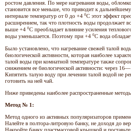
ростом давления. По мере нагревания воды, обломко
становится все меньше, что приводит к дальнейше
0
интервале температур от 0 до +4
С этот эффект пре
расширением, так что плотность воды продолжает во
0
выше +4
С преобладает влияние усиления тепловог
0
воды уменьшается. Поэтому при +4
С вода обладае
Было установлено, что нагревание свежей талой во
биологической активности, которая наиболее характ
талой воды при комнатной температуре также сопр
снижением ее биологической активности: через 16—1
Кипятить талую воду при лечении талой водой не р
готовить на ней чай.
Ниже приведены наиболее распространенные методы
Метод № 1
:
Метод одного из активных популяризаторов примен
Налейте в полтора-литровую банку, не доходя до вер
Накройте банку пластмассовой крышкой и поставьт