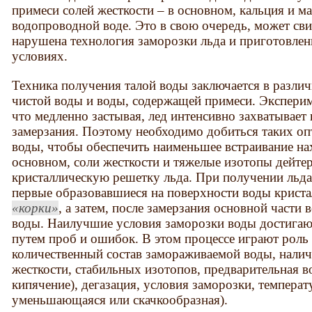
примеси солей жесткости – в основном, кальция и м
водопроводной воде. Это в свою очередь, может сви
нарушена технология заморозки льда и приготовле
условиях.
Техника получения талой воды заключается в разли
чистой воды и воды, содержащей примеси. Экспери
что медленно застывая, лед интенсивно захватывает 
замерзания. Поэтому необходимо добиться таких о
воды, чтобы обеспечить наименьшее встраивание на
основном, соли жесткости и тяжелые изотопы дейтер
кристаллическую решетку льда. При получении льда
первые образовавшиеся на поверхности воды криста
корки
, а затем, после замерзания основной части 
воды. Наилучшие условия заморозки воды достигаю
путем проб и ошибок. В этом процессе играют роль 
количественный состав замораживаемой воды, налич
жесткости, стабильных изотопов, предварительная в
кипячение), дегазация, условия заморозки, температ
уменьшающаяся или скачкообразная).