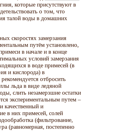
агния, которые присутствуют в
детельствовать о том, что
ния талой воды в домашних
чных скоростях замерзания
ментальным путём установлено,
примеси в начале и в конце
птимальных условий замерзания
ходящихся в воде примесей (в
ия и кислорода) в
 рекомендуется отбросить
ллы льда в виде ледяной
воды, слить незамерзшие остатки
тся экспериментальным путем –
и качественный и
ие в них примесей, солей
одообработка (фильтрование,
ура (равномерная, постепенно