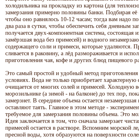
холодильника на прокладку из картона (для теплоиз
замерзания примерно половины банки. Подбирая её 
чтобы оно равнялось 10-12 часам; тогда вам надо п
два раза в сутки, чтобы обеспечить себя дневным за
получается двух-компонентная система, состоящая и
замёрзшая вода без примесей) и водного незамерзаю
содержащего соли и примеси, которые удаляются. П
сливается в раковину, а лёд размораживается и испол
приготовления чая, кофе и других блюд пищевого р
Это самый простой и удобный метод приготовления
условиях. Вода не только приобретает характерную 
очищается от многих солей и примесей. Холодную 
морозильнике (а зимой - на балконе) до тех пор, по
замерзнет. В середине объема остается незамерзшая
оставляют таять. Главное в этом методе - экспериме
требуемое для замерзания половины объема. Это може
Идея заключается в том, что сначала замерзает чист
примесей остается в растворе. Вспомним морской ле
пресной воды, хотя образуются на поверхности соле