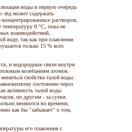
аллизации воды в первую очередь
о лёд может содержать
и концентрированных растворов,
т температуру 0 °С, пока не
рных взаимодействий,
ой воде, так как при плавлении
зрушается только 15 % всех
ся, и водородные связи внутри
тепловым колебаниям атомов.
меняться свойства талой воды:
равновесному состоянию через
кая активность талой воды
асов, по другим - за сутки.
вольно меняются во времени,
нно как бы "забывает" о том,
мпературы его плавления с