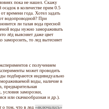
ловиях пока не нашел. Скажу
й осадок в количестве прим 0.5
 от времени года. Хотел задать
и от водопроводной? При
ановится ли талая вода пресной
леной воды нужно замораживать
что лёд выясняет даже цвет
о заморозить, то лед вытесняет
кспериментов с получением
эксперименты может проводить
оды подбираются индивидуально
замораживаемой воды, наличие в
в, предварительная
, условия заморозки,
я или скачкообразная и др.).
 о том, что в лед
включились