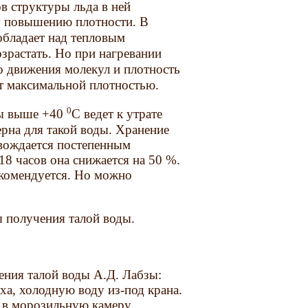
в структуры льда в ней
му повышению плотности. В
обладает над тепловым
зрастать. Но при нагревании
о движения молекул и плотность
т максимальной плотностью.
0
ды выше +40
С ведет к утрате
ерна для такой воды. Хранение
овождается постепенным
8 часов она снижается на 50 %.
екомендуется. Но можно
 получения талой воды.
ения талой воды А.Д. Лабзы:
ха, холодную воду из-под крана.
е в морозильную камеру