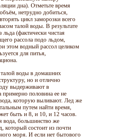
оляции дна). Отметьте время
объём, нетрудно добиться,
овторять цикл заморозки всего
пасом талой воды. В результате
з льда (фактически чистая
щего рассола подо льдом,
ри этом водный рассол целиком
ьзуется для питья,
ациона.
 талой воды в домашних
структуру, но и отлично
воду выдерживают в
ка примерно половина ее не
 вода, которую выливают. Лед же
нтальным путем найти время,
т быть и 8, и 10, и 12 часов.
ая вода, большинство же
д, который состоит из почти
ного моря. И если нет бытового