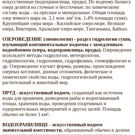
искусственные (водохранилища, пруды). По водному балансу
озера делятся на сточные и бессточные; по химическому
составу воды - на пресные и минеральные. Общая площадь
озер земного шара ок. 2,1 млн. км² (ок. 1,4% площади суши).
Крупнейшие озера мира - Каспийское озеро-море, Великие
озера, Виктория, Аральское озеро-море, Танганьика, Байкал.
ОЗЕРОВЕДЕНИЕ (лимнология) - раздел гидрологии суши,
изучающий континентальные водоемы с замедленным
водообменом (озера, водохранилища, пруды).
Озероведение
использует методы гидрологии, метеорологии,
гидробиологии, гидрохимии, гидрофизики, геоморфологии и
др. Озероведение изучает формы, размеры, происхождение
озерных котловин, донные отложения, физические и
химические свойства воды, гидрологический режим,
растительный и животный мир.
ПРУД - искусственный водоем,
созданный как источник
воды для орошения, разведения рыбы и водоплавающей
птицы, хранения воды, проведения спортивных и
оздоровительных мероприятий и других целей. Площадь
обычно не более 1 км².
ВОДОХРАНИЛИЩЕ - искусственный водоем
значительной вместимости,
образованный обычно в долине