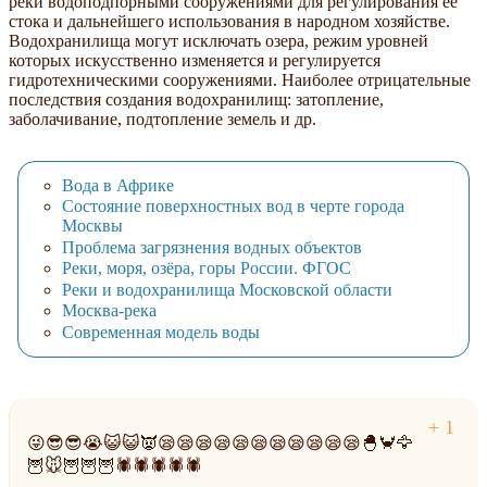
реки водоподпорными сооружениями для регулирования ее
стока и дальнейшего использования в народном хозяйстве.
Водохранилища могут исключать озера, режим уровней
которых искусственно изменяется и регулируется
гидротехническими сооружениями. Наиболее отрицательные
последствия создания водохранилищ: затопление,
заболачивание, подтопление земель и др.
Вода в Африке
Состояние поверхностных вод в черте города
Москвы
Проблема загрязнения водных объектов
Реки, моря, озёра, горы России. ФГОС
Реки и водохранилища Московской области
Москва-река
Современная модель воды
😜😎😎😭😺😺👿😪😪😪😪😪😪😪😪😪😪😪🐣🦀🦅
🦉🐭🦉🦉🦉🕷🕷🕷🕷🕷