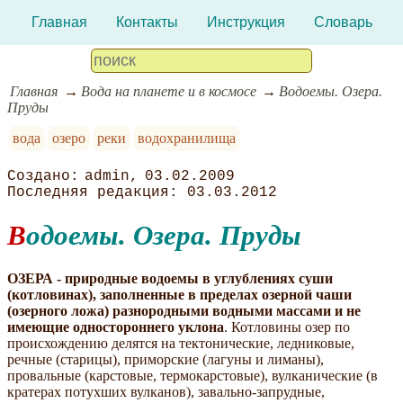
Главная
Контакты
Инструкция
Словарь
Главная
Вода на планете и в космосе
Водоемы. Озера.
Пруды
вода
озеро
реки
водохранилища
admin
03.02.2009
03.03.2012
Водоемы. Озера. Пруды
ОЗЕРА - природные водоемы в углублениях суши
(котловинах), заполненные в пределах озерной чаши
(озерного ложа) разнородными водными массами и не
имеющие одностороннего уклона
. Котловины озер по
происхождению делятся на тектонические, ледниковые,
речные (старицы), приморские (лагуны и лиманы),
провальные (карстовые, термокарстовые), вулканические (в
кратерах потухших вулканов), завально-запрудные,