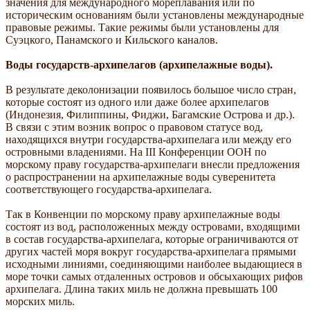
значения для международного мореплавания или по
историческим основаниям были установлены международные
правовые режимы. Такие режимы были установлены для
Суэцкого, Панамского и Кильского каналов.
Воды государств-архипелагов (архипелажные воды).
В результате деколонизации появилось большое число стран,
которые состоят из одного или даже более архипелагов
(Индонезия, Филиппины, Фиджи, Багамские Острова и др.).
В связи с этим возник вопрос о правовом статусе вод,
находящихся внутри государства-архипелага или между его
островными владениями. На III Конференции ООН по
морскому праву государства-архипелаги внесли предложения
о распространении на архипелажные воды суверенитета
соответствующего государства-архипелага.
Так в Конвенции по морскому праву архипелажные воды
состоят из вод, расположенных между островами, входящими
в состав государства-архипелага, которые ограничиваются от
других частей моря вокруг государства-архипелага прямыми
исходными линиями, соединяющими наиболее выдающиеся в
море точки самых отдаленных островов и обсыхающих рифов
архипелага. Длина таких миль не должна превышать 100
морских миль.