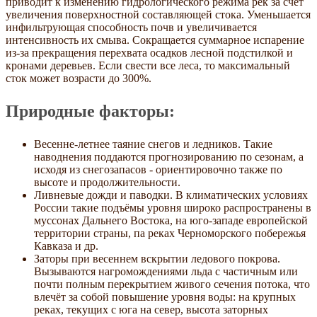
приводит к изменению гидрологического режима рек за счёт
увеличения поверхностной составляющей стока. Уменьшается
инфильтрующая способность почв и увеличивается
интенсивность их смыва. Сокращается суммарное испарение
из-за прекращения перехвата осадков лесной подстилкой и
кронами деревьев. Если свести все леса, то максимальный
сток может возрасти до 300%.
Природные факторы:
Весенне-летнее таяние снегов и ледников. Такие
наводнения поддаются прогнозированию по сезонам, а
исходя из снегозапасов - ориентировочно также по
высоте и продолжительности.
Ливневые дожди и паводки. В климатических условиях
России такие подъёмы уровня широко распространены в
муссонах Дальнего Востока, на юго-западе европейской
территории страны, па реках Черноморского побережья
Кавказа и др.
Заторы при весеннем вскрытии ледового покрова.
Вызываются нагромождениями льда с частичным или
почти полным перекрытием живого сечения потока, что
влечёт за собой повышение уровня воды: на крупных
реках, текущих с юга на север, высота заторных