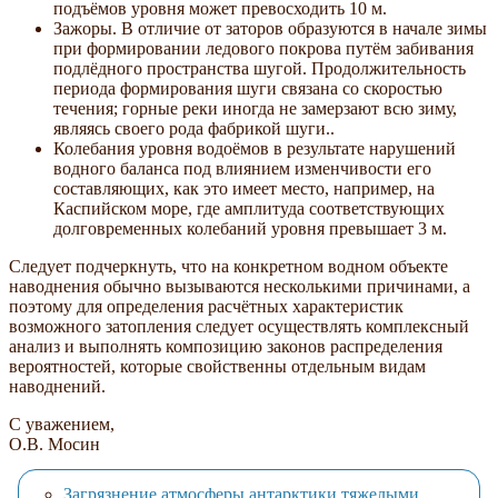
подъёмов уровня может превосходить 10 м.
Зажоры. В отличие от заторов образуются в начале зимы
при формировании ледового покрова путём забивания
подлёдного пространства шугой. Продолжительность
периода формирования шуги связана со скоростью
течения; горные реки иногда не замерзают всю зиму,
являясь своего рода фабрикой шуги..
Колебания уровня водоёмов в результате нарушений
водного баланса под влиянием изменчивости его
составляющих, как это имеет место, например, на
Каспийском море, где амплитуда соответствующих
долговременных колебаний уровня превышает 3 м.
Следует подчеркнуть, что на конкретном водном объекте
наводнения обычно вызываются несколькими причинами, а
поэтому для определения расчётных характеристик
возможного затопления следует осуществлять комплексный
анализ и выполнять композицию законов распределения
вероятностей, которые свойственны отдельным видам
наводнений.
С уважением,
О.В. Мосин
Загрязнение атмосферы антарктики тяжелыми