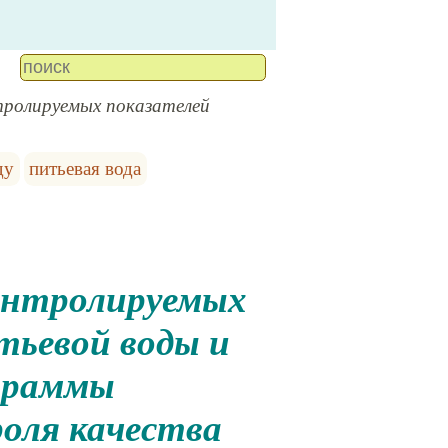
тролируемых показателей
ду
питьевая вода
тьевой воды и
ограммы
оля качества