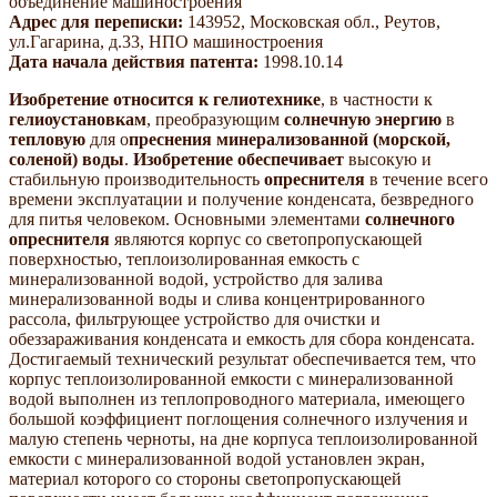
объединение машиностроения
Адрес для переписки:
143952, Московская обл., Реутов,
ул.Гагарина, д.33, НПО машиностроения
Дата начала действия патента:
1998.10.14
Изобретение относится к гелиотехнике
, в частности к
гелиоустановкам
, преобразующим
солнечную энергию
в
тепловую
для о
преснения минерализованной (морской,
соленой) воды
.
Изобретение обеспечивает
высокую и
стабильную производительность
опреснителя
в течение всего
времени эксплуатации и получение конденсата, безвредного
для питья человеком. Основными элементами
солнечного
опреснителя
являются корпус со светопропускающей
поверхностью, теплоизолированная емкость с
минерализованной водой, устройство для залива
минерализованной воды и слива концентрированного
рассола, фильтрующее устройство для очистки и
обеззараживания конденсата и емкость для сбора конденсата.
Достигаемый технический результат обеспечивается тем, что
корпус теплоизолированной емкости с минерализованной
водой выполнен из теплопроводного материала, имеющего
большой коэффициент поглощения солнечного излучения и
малую степень черноты, на дне корпуса теплоизолированной
емкости с минерализованной водой установлен экран,
материал которого со стороны светопропускающей