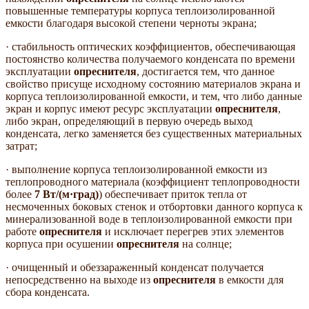
повышенные температуры корпуса теплоизолированной
емкости благодаря высокой степени черноты экрана;
· стабильность оптических коэффициентов, обеспечивающая
постоянство количества получаемого конденсата по времени
эксплуатации
опреснителя
, достигается тем, что данное
свойство присуще исходному состоянию материалов экрана и
корпуса теплоизолированной емкости, и тем, что либо данные
экран и корпус имеют ресурс эксплуатации
опреснителя
,
либо экран, определяющий в первую очередь выход
конденсата, легко заменяется без существенных материальных
затрат;
· выполнение корпуса теплоизолированной емкости из
теплопроводного материала (коэффициент теплопроводности
более
7 Вт/(м·град)
) обеспечивает приток тепла от
несмоченных боковых стенок и отбортовки данного корпуса к
минерализованной воде в теплоизолированной емкости при
работе
опреснителя
и исключает перегрев этих элементов
корпуса при осушении
опреснителя
на солнце;
· очищенный и обеззараженный конденсат получается
непосредственно на выходе из
опреснителя
в емкости для
сбора конденсата.