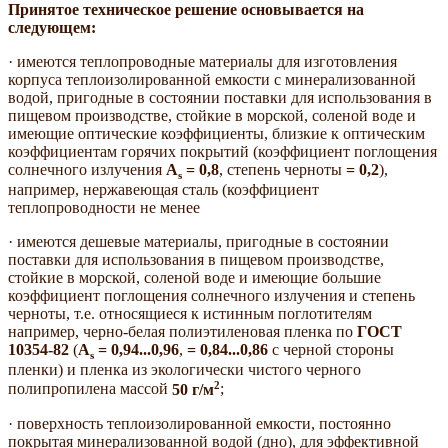
Принятое техническое решение основывается на
следующем:
· имеются теплопроводные материалы для изготовления
корпуса теплоизолированной емкости с минерализованной
водой, пригодные в состоянии поставки для использования в
пищевом производстве, стойкие в морской, соленой воде и
имеющие оптические коэффициенты, близкие к оптическим
коэффициентам горячих покрытий (коэффициент поглощения
солнечного излучения
A
= 0,8
, степень черноты
= 0,2
),
s
например, нержавеющая сталь (коэффициент
теплопроводности не менее
· имеются дешевые материалы, пригодные в состоянии
поставки для использования в пищевом производстве,
стойкие в морской, соленой воде и имеющие большие
коэффициент поглощения солнечного излучения и степень
черноты, т.е. относящиеся к истинным поглотителям
например, черно-белая полиэтиленовая пленка по
ГОСТ
10354-82
(
A
= 0,94...0,96
,
= 0,84...0,86
с черной стороны
s
пленки) и пленка из экологически чистого черного
2
полипропилена массой
50 г/м
;
· поверхность теплоизолированной емкости, постоянно
покрытая минерализованной водой (дно), для эффективной