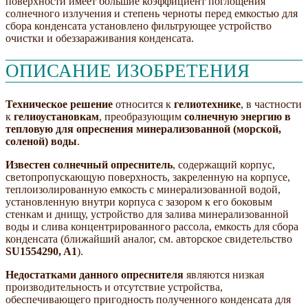
поверхности имеет большие коэффициент поглощения
солнечного излучения и степень черноты перед емкостью для
сбора конденсата установлено фильтрующее устройство
очистки и обеззараживания конденсата.
ОПИСАНИЕ ИЗОБРЕТЕНИЯ
Техническое решение
относится к
гелиотехнике
, в частности
к
гелиоустановкам
, преобразующим
солнечную энергию в
тепловую для опреснения минерализованной (морской,
соленой) воды
.
Известен солнечный опреснитель
, содержащий корпус,
светопропускающую поверхность, закреленную на корпусе,
теплоизолированную емкость с минерализованной водой,
установленную внутри корпуса с зазором к его боковым
стенкам и днищу, устройство для залива минерализованной
воды и слива концентрированного рассола, емкость для сбора
конденсата (ближайший аналог, см. авторское свидетельство
SU1554290, A1
).
Недостатками данного опреснителя
являются низкая
производительность и отсутствие устройства,
обеспечивающего пригодность полученного конденсата для