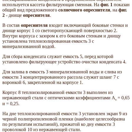
используется кассета фильтрующая сменная. На
фиг. 1
показан
общий вид предложенного
солнечного опреснителя
, на
фиг.
2
- днище
опреснителя
.
В состав
опреснителя
входит включающий боковые стенки и
днище корпус 1 со светопропускающей поверхностью 2.
Внутри корпуса с зазором к его боковым стенкам и днищу
установлена теплоизолированная емкость 3 с
минерализованной водой.
Для сбора конденсата служит емкость 5, перед которой
установлено фильтрующее устройство очистки конденсата 4.
Для залива в емкость 3 минерализованной воды и слива из
емкости 3 концентрированного рассола служит шланг 7 с
воронкой 6, закрепленной на корпусе 1.
Корпус 8 теплоизолированной емкости 3 выполнен из
нержавеющей стали с оптическими коэффициентами A
= 0,65
s
и = 0,25.
На дне теплоизолированной емкости 3 установлен экран 9 из
черной полипропиленовой пленки (наиболее целесообразна
по результатам испытаний), прижатой ко дну емкости 3
проволокой 10 из нержавеющей стали.