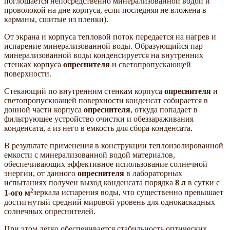
поглощается непосредственно минерализованной водой и
проволокой на дне корпуса, если последняя не вложена в
карманы, сшитые из пленки).
От экрана и корпуса тепловой поток передается на нагрев и
испарение минерализованной воды. Образующийся пар
минерализованной воды конденсируется на внутренних
стенках корпуса
опреснителя
и светопропускающей
поверхности.
Стекающий по внутренним стенкам корпуса
опреснителя
и
светопропускюащей поверхности конденсат собирается в
донной части корпуса
опреснителя
, откуда попадает в
фильтрующее устройство очистки и обеззараживания
конденсата, а из него в емкость для сбора конденсата.
В результате применения в конструкции теплоизолированной
емкости с минерализованной водой материалов,
обеспечивающих эффективное использование солнечной
энергии, от данного
опреснителя
в лабораторных
испытаниях получен выход конденсата порядка
8 л
в сутки с
2
1-ого м
зеркала испарения воды, что существенно превышает
достигнутый средний мировой уровень для однокаскадных
солнечных опреснителей.
При этом легко обеспечивается стабильность оптических