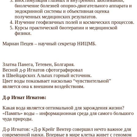
Биостимуляция глазных и внутренних заболеваний,
биолечение болезней опорно-двигательного аппарата и
эндокринной системы и объективная оценка
полученных медицинских результатов.
Изучение геофизичных полей и космических процессов.
Курсы практической биотерапии и медицинской
физики.
Мариан Пецев – научный секретар НИЦМБ.
Златна Панега, Тетевен, Болгария.
Весной д-р Игнатов сфотографировал
в Швейцарских Альпах горный источник.
Цвет воды показывает насколько “чувствительной”
является она к внешним воздействиям.
Д-р Игнат Игнатов:
Какая вода является оптимальной для зарождения жизни?
«Память» воды – информационная среда для самого большого
чуда природы.
Д-р Игнатов: «Д-р Крейг Вентер совершил нечто важное для
современной науки. Впервые в мире клетка живет с геномом