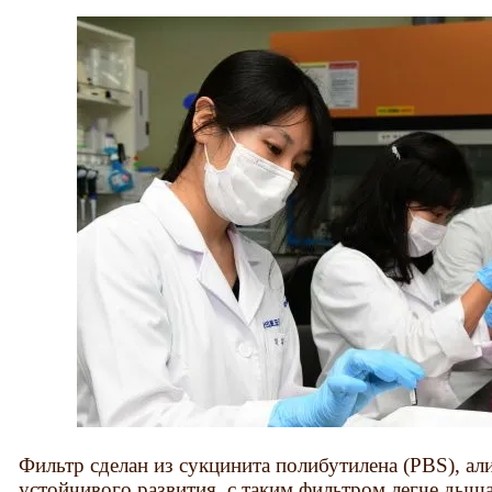
Фильтр сделан из сукцинита полибутилена (PBS), ал
устойчивого развития, с таким фильтром легче дыша