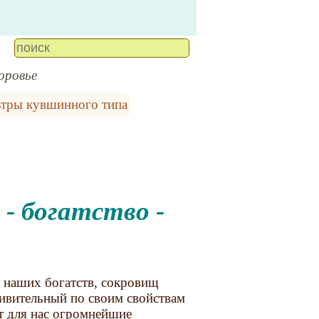
оровье
тры кувшинного типа
- богатство -
 наших богатств, сокровищ
ивительный по своим свойствам
т для нас огромнейшие