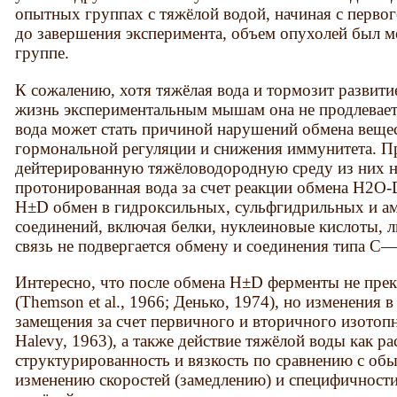
опытных группах с тяжёлой водой, начиная с первог
до завершения эксперимента, объем опухолей был м
группе.
К сожалению, хотя тяжёлая вода и тормозит развити
жизнь экспериментальным мышам она не продлевает.
вода может стать причиной нарушений обмена вещес
гормональной регуляции и снижения иммунитета. Пр
дейтерированную тяжёловодородную среду из них не
протонированная вода за счет реакции обмена Н2О
H±D обмен в гидроксильных, сульфгидрильных и ам
соединений, включая белки, нуклеиновые кислоты, 
связь не подвергается обмену и соединения типа С
Интересно, что после обмена H±D ферменты не пре
(Themson et al., 1966; Денько, 1974), но изменения 
замещения за счет первичного и вторичного изотоп
Halevy, 1963), а также действие тяжёлой воды как р
структурированность и вязкость по сравнению с об
изменению скоростей (замедлению) и специфичност