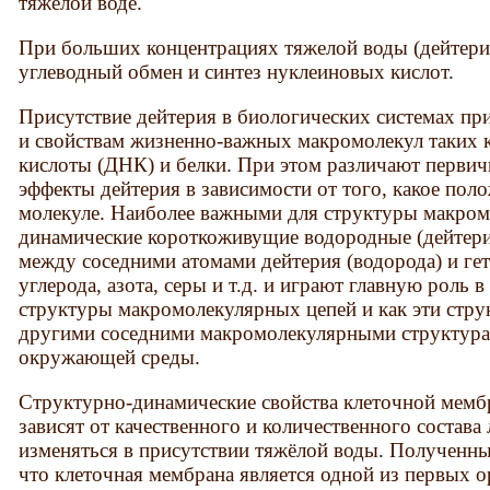
тяжёлой воде.
При больших концентрациях тяжелой воды (дейтери
углеводный обмен и синтез нуклеиновых кислот.
Присутствие дейтерия в биологических системах пр
и свойствам жизненно-важных макромолекул таких 
кислоты (ДНК) и белки. При этом различают перви
эффекты дейтерия в зависимости от того, какое пол
молекуле. Наиболее важными для структуры макром
динамические короткоживущие водородные (дейтер
между соседними атомами дейтерия (водорода) и ге
углерода, азота, серы и т.д. и играют главную роль
структуры макромолекулярных цепей и как эти стру
другими соседними макромолекулярными структурам
окружающей среды.
Структурно-динамические свойства клеточной мемб
зависят от качественного и количественного состава
изменяться в присутствии тяжёлой воды. Полученный
что клеточная мембрана является одной из первых о