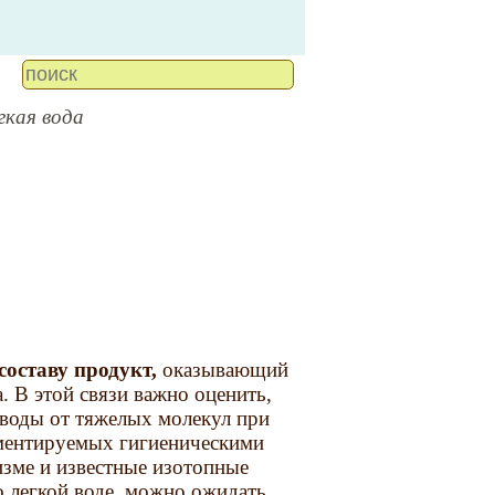
гкая вода
составу продукт,
оказывающий
. В этой связи важно оценить,
 воды от тяжелых молекул при
аментируемых гигиеническими
изме и известные изотопные
 легкой воде, можно ожидать,