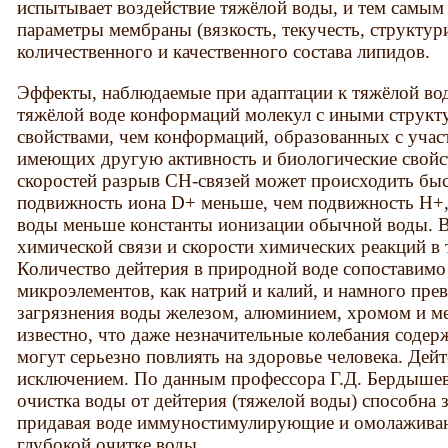
испытывает воздействие тяжёлой воды, и тем самым
параметры мембраны (вязкость, текучесть, структу
количественного и качественного состава липидов.
Эффекты, наблюдаемые при адаптации к тяжёлой вод
тяжёлой воде конформаций молекул с иными струк
свойствами, чем конформаций, образованных с учас
имеющих другую активность и биологические свойст
скоростей разрыв СH-связей может происходить быс
подвижность иона D+ меньше, чем подвижность Н+,
воды меньше константы ионизации обычной воды. Вс
химической связи и скорости химических реакций в 
Количество дейтерия в природной воде сопоставимо
микроэлементов, как натрий и калий, и намного пр
загрязнения воды железом, алюминием, хромом и м
известно, что даже незначительные колебания содер
могут серьезно повлиять на здоровье человека. Дейт
исключением. По данным профессора Г.Д. Бердышева
очистка воды от дейтерия (тяжелой воды) способна 
придавая воде иммуностимулирующие и омолаживаю
глубокой очитке воды.