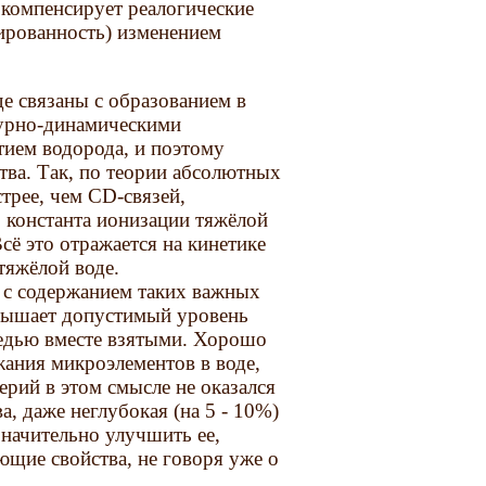
 компенсирует реалогические
рированность) изменением
е связаны с образованием в
турно-динамическими
тием водорода, и поэтому
ва. Так, по теории абсолютных
трее, чем СD-связей,
 константа ионизации тяжёлой
ё это отражается на кинетике
тяжёлой воде.
 с содержанием таких важных
евышает допустимый уровень
едью вместе взятыми. Хорошо
жания микроэлементов в воде,
ерий в этом смысле не оказался
, даже неглубокая (на 5 - 10%)
значительно улучшить ее,
щие свойства, не говоря уже о