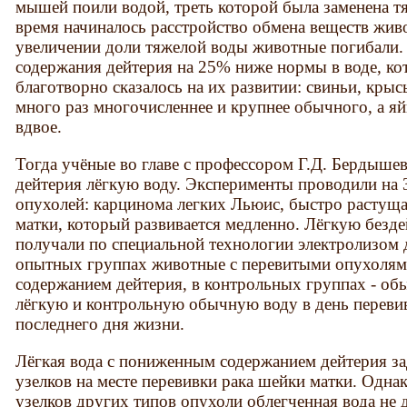
мышей поили водой, треть которой была заменена т
время начиналось расстройство обмена веществ жив
увеличении доли тяжелой воды животные погибали.
содержания дейтерия на 25% ниже нормы в воде, к
благотворно сказалось на их развитии: свиньи, кры
много раз многочисленнее и крупнее обычного, а я
вдвое.
Тогда учёные во главе с профессором Г.Д. Бердыше
дейтерия лёгкую воду. Эксперименты проводили на 
опухолей: карцинома легких Льюис, быстро растуща
матки, который развивается медленно. Лёгкую безд
получали по специальной технологии электролизом
опытных группах животные с перевитыми опухолям
содержанием дейтерия, в контрольных группах - о
лёгкую и контрольную обычную воду в день перевив
последнего дня жизни.
Лёгкая вода с пониженным содержанием дейтерия з
узелков на месте перевивки рака шейки матки. Одна
узелков других типов опухоли облегченная вода не д