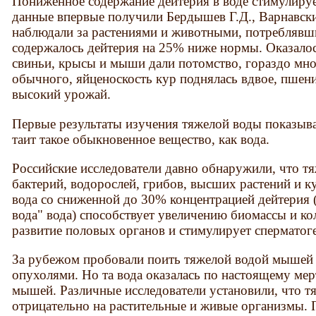
Пониженное содержание дейтерия в воде стимулиру
данные впервые получили Бердышев Г.Д., Варнавск
наблюдали за растениями и животными, потреблявши
содержалось дейтерия на 25% ниже нормы. Оказалось
свиньи, крысы и мыши дали потомство, гораздо мно
обычного, яйценоскость кур поднялась вдвое, пшени
высокий урожай.
Первые результаты изучения тяжелой воды показыв
таит такое обыкновенное вещество, как вода.
Российские исследователи давно обнаружили, что тя
бактерий, водорослей, грибов, высших растений и к
вода со сниженной до 30% концентрацией дейтерия 
вода" вода) способствует увеличению биомассы и ко
развитие половых органов и стимулирует сперматоге
За рубежом пробовали поить тяжелой водой мышей 
опухолями. Но та вода оказалась по настоящему мер
мышей. Различные исследователи установили, что тя
отрицательно на растительные и живые организмы. 