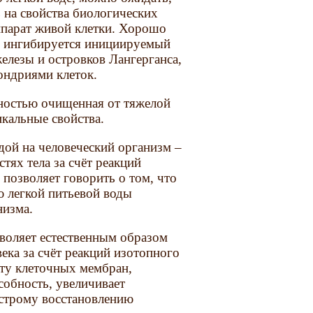
 на свойства биологических
ппарат живой клетки. Хорошо
ды ингибируется инициируемый
елезы и островков Лангерганса,
ондриями клеток.
лностью очищенная от тяжелой
кальные свойства.
дой на человеческий организм –
тях тела за счёт реакций
позволяет говорить о том, что
ю легкой питьевой воды
низма.
воляет естественным образом
ека за счёт реакций изотопного
оту клеточных мембран,
обность, увеличивает
ыстрому восстановлению