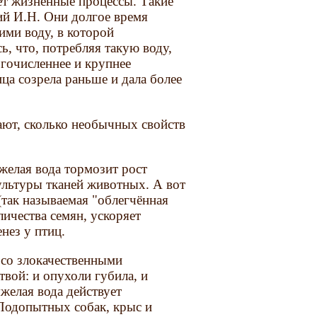
ет жизненные процессы. Такие
ий И.Н. Они долгое время
ми воду, в которой
, что, потребляя такую воду,
гочисленнее и крупнее
ца созрела раньше и дала более
ают, сколько необычных свойств
желая вода тормозит рост
ультуры тканей животных. А вот
(так называемая "облегчённая
личества семян, ускоряет
нез у птиц.
со злокачественными
твой: и опухоли губила, и
желая вода действует
Подопытных собак, крыс и