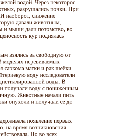
яжелой водой. Через некоторое
отных, разрушались почки. При
 И наоборот, снижение
оторую давали животным,
сы и мыши дали потомство, во
йценосность кур поднялась
вым взялись за свободную от
3 моделях перевиваемых
я саркома матки и рак шейки
ейтериевую воду исследователи
 дистиллированной воды. В
и получали воду с пониженным
бычную. Животные начали пить
ки опухоли и получали ее до
адерживала появление первых
ко, на время возникновения
ействовала. Но во всех