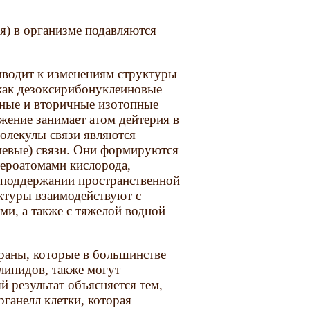
я) в организме подавляются
иводит к изменениям структуры
как дезоксирибонуклеиновые
чные и вторичные изотопные
ожение занимает атом дейтерия в
олекулы связи являются
иевые) связи. Они формируются
тероатомами кислорода,
 в поддержании пространственной
ктуры взаимодействуют с
и, а также с тяжелой водной
раны, которые в большинстве
 липидов, также могут
 результат объясняется тем,
рганелл клетки, которая