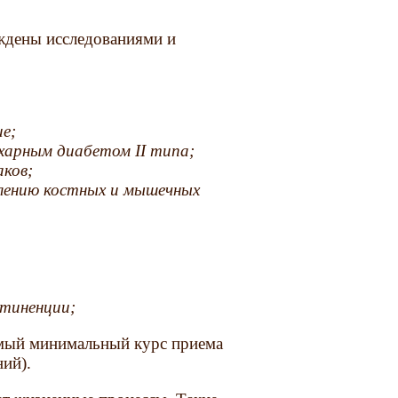
рждены исследованиями и
ие;
ахарным диабетом II типа;
аков;
влению костных и мышечных
стиненции;
емый минимальный курс приема
ний).