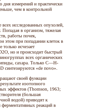
о дня измерений и практически
еньше, чем в контрольной
е всех исследованных опухолей,
 Попадая в организм, тяжелая
тв, работы почек,
и этом при попадании клеток в
 только исчезает
-D2О, но и происходит быстрый
иногруппах всех органических
липиды, сахара. Только С—Н-
—D синтезируются «de поvo».
кращают своей функции
в результате изотопного
ных эффектов (Thomson, 1963;
астворителя (большая
ычной водой) приводят к
и ферментативных реакций в