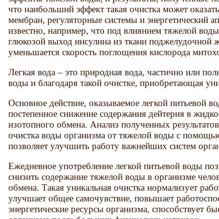
что наибольший эффект такая очистка может оказать
мембран, регуляторные системы и энергетический а
известно, например, что под влиянием тяжелой во
глюкозой выход инсулина из ткани поджелудочной ж
уменьшается скорость поглощения кислорода митох
Легкая вода – это природная вода, частично или по
воды и благодаря такой очистке, приобретающая уни
Основное действие, оказываемое легкой питьевой во
постепенное снижение содержания дейтерия в жидкос
изотопного обмена. Анализ полученных результатов 
очистка воды организма от тяжелой воды с помощь
позволяет улучшить работу важнейших систем орга
Ежедневное употребление легкой питьевой воды поз
снизить содержание тяжелой воды в организме челов
обмена. Такая уникальная очистка нормализует раб
улучшает общее самочувствие, повышает работоспос
энергетические ресурсы организма, способствует б