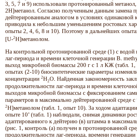
3, 5, 7 и 9) использовали протонированный метанол, а
2Н]метанол. Согласно полученным данным замена п
дейтерированным аналогом в условиях одинаковой 
приводила к небольшим уменьшениям ростовых хара
опыты 2, 4, 6, 8 и 10). Поэтому в дальнейших опыт
2
[U-
Н]метанолом.
На контрольной протонированной среде (1) с водой
лаг-периода и времени клеточной генерации B. methyl
выход микробной биомассы 200 г с 1 л КЖ (табл. 1
опытах (2-10) биосинтетические параметры изменя
2
концентрации
Н
О. Найденная закономерность закл
2
продолжительности лаг-периода и времени клеточн
выходов микробной биомассы с фиксированием самы
параметров в максимально дейтерированной среде 
2
H]метанолом (табл. 1, опыт 10). За ходом адаптаци
опыте 10’ (табл. 1) наблюдали, снимая динамики рост
адаптированного к дейтерию (в) штамма в максимал
(рис. 1, контроль (а) получен в протонированной ср
продолжительности лаг-периода, времени генераци