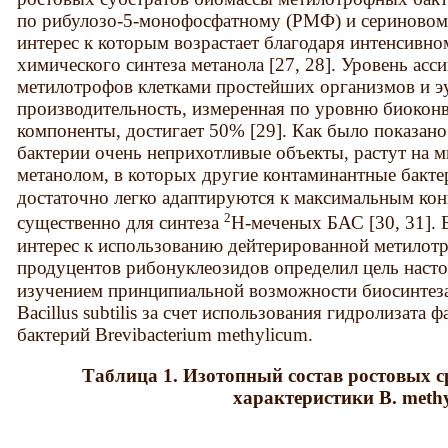
по рибулозо-5-монофосфатному (РМФ) и сериновому
интерес к которым возрастает благодаря интенсивн
химического синтеза метанола [27, 28]. Уровень ас
метилотрофов клетками простейших организмов и эу
производительность, измеренная по уровню биоконв
компоненты, достигает 50% [29]. Как было показан
бактерии очень неприхотливые объекты, растут на 
метанолом, в которых другие контаминантные бакте
достаточно легко адаптируются к максимальным ко
2
существенно для синтеза
Н-меченых БАС [30, 31].
интерес к использованию дейтерированной метилот
продуцентов рибонуклеозидов определил цель насто
изучением принципиальной возможности биосинтез
Bacillus subtilis за счет использования гидролизат
бактерий Brevibacterium methylicum.
Таблица 1. Изотопный состав ростовых с
характеристики B. meth