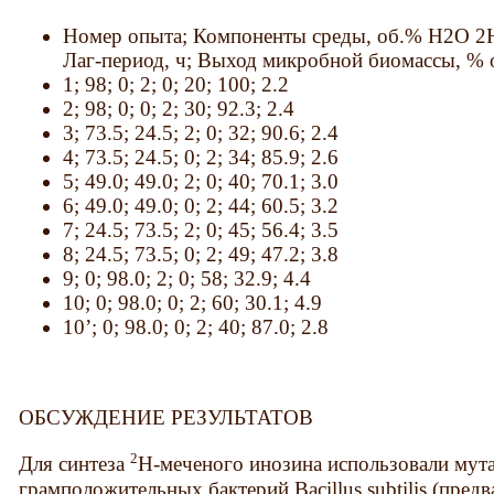
Номер опыта; Компоненты среды, об.% H2O 2
Лаг-период, ч; Выход микробной биомассы, % о
1; 98; 0; 2; 0; 20; 100; 2.2
2; 98; 0; 0; 2; 30; 92.3; 2.4
3; 73.5; 24.5; 2; 0; 32; 90.6; 2.4
4; 73.5; 24.5; 0; 2; 34; 85.9; 2.6
5; 49.0; 49.0; 2; 0; 40; 70.1; 3.0
6; 49.0; 49.0; 0; 2; 44; 60.5; 3.2
7; 24.5; 73.5; 2; 0; 45; 56.4; 3.5
8; 24.5; 73.5; 0; 2; 49; 47.2; 3.8
9; 0; 98.0; 2; 0; 58; 32.9; 4.4
10; 0; 98.0; 0; 2; 60; 30.1; 4.9
10’; 0; 98.0; 0; 2; 40; 87.0; 2.8
ОБСУЖДЕНИЕ РЕЗУЛЬТАТОВ
2
Для синтеза
Н-меченого инозина использовали му
грамположительных бактерий Bacillus subtilis (пред