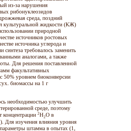
рый из-за нарушения
овых рибонуклеозидов
дрожжевая среда, поздний
 л культуральной жидкости (КЖ)
 использовании природной
ачестве источников ростовых
естве источника углерода и
ии синтеза требовалось заменить
ванными аналогами, а также
оты. Для решения поставленной
тамм факультативных
 с 50% уровнем биоконверсии
сух. биомассы на 1 г
лось необходимостью улучшить
терированной среде, поэтому
2
т концентрации
Н
О в
2
1). Для изучения влияния уровня
 параметры штамма в опытах (1,