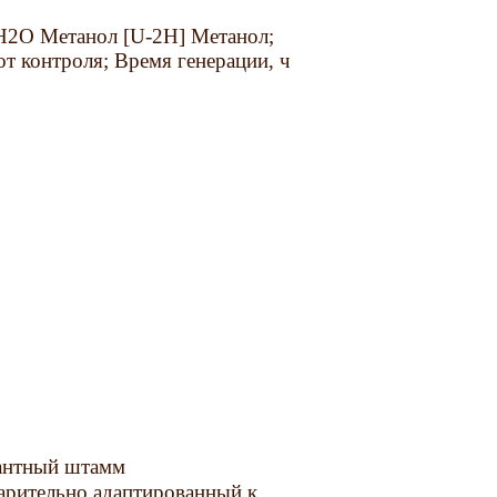
H2O Метанол [U-2H] Метанол;
т контроля; Время генерации, ч
тантный штамм
варительно адаптированный к