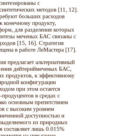
синтезированы с
интетических методов [11, 12].
требуют больших расходов
 к конечному продукту,
орм, для разделения которых
синтезы меченых БАС связаны с
одов [15, 16]. Стратегия
щена в работе ЛеМастера [17].
ия предлагает альтернативный
чения дейтериймеченых БАС,
х продуктов, к эффективному
риродной конфигурации
ходом при этом остается
продуцентов в средах с
ако основным препятствием
ов с высоким уровнем
раниченной доступностью и
 выделяемого из природных
я составляет лишь 0.015%
 несмотря на невысокое