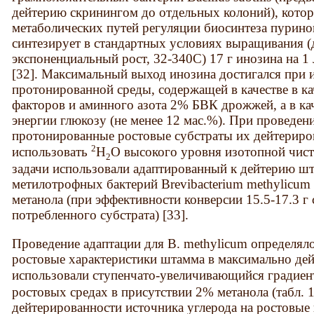
дейтерию скринингом до отдельных колоний), кото
метаболических путей регуляции биосинтеза пурин
синтезирует в стандартных условиях выращивания (
экспоненциальный рост, 32-340С) 17 г инозина на 1
[32]. Максимальный выход инозина достигался при
протонированной среды, содержащей в качестве в к
факторов и аминного азота 2% БВК дрожжей, а в кач
энергии глюкозу (не менее 12 мас.%). При проведен
протонированные ростовые субстраты их дейтериро
2
использовать
Н
О высокого уровня изотопной чист
2
задачи использовали адаптированный к дейтерию ш
метилотрофных бактерий Brevibacterium methylicum
метанола (при эффективности конверсии 15.5-17.3 г 
потребленного субстрата) [33].
Проведение адаптации для B. methylicum определя
ростовые характеристики штамма в максимально дей
использовали ступенчато-увеличивающийся градиен
ростовых средах в присутствии 2% метанола (табл. 
дейтерированности источника углерода на ростовые