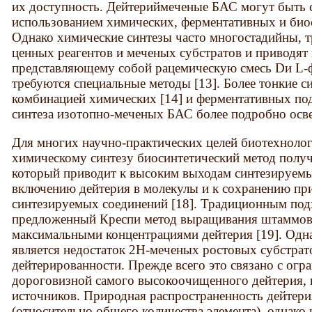
их доступность. Дейтериймеченые БАС могут быть 
использованием химических, ферментативных и биос
Однако химические синтезы часто многостадийны, 
ценных реагентов и меченых субстратов и приводят
представляющему собой рацемическую смесь Dи L-ф
требуются специальные методы [13]. Более тонкие 
комбинацией химических [14] и ферментативных подх
синтеза изотопно-меченых БАС более подробно осве
Для многих научно-практических целей биотехнолог
химическому синтезу биосинтетический метод полу
который приводит к высоким выходам синтезируемы
включению дейтерия в молекулы и к сохранению п
синтезируемых соединений [18]. Традиционным под
предложенный Креспи метод выращивания штаммов-
максимальными концентрациями дейтерия [19]. Одн
является недостаток 2Н-меченых ростовых субстрат
дейтерированности. Прежде всего это связано с ог
дороговизной самого высокоочищенного дейтерия,
источников. Природная распространенность дейтери
(относительно общего количества элемента), однако