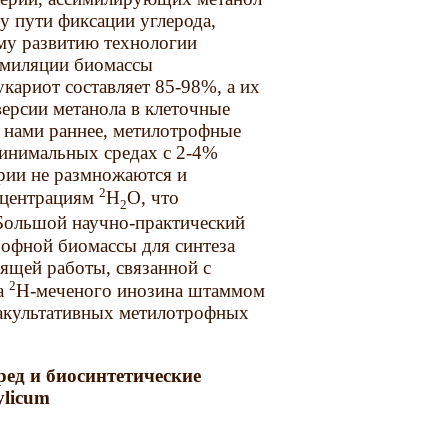
 пути фиксации углерода,
ому развитию технологии
симиляции биомассы
кариот составляет 85-98%, а их
ерсии метанола в клеточные
о нами раннее, метилотрофные
минимальных средах с 2-4%
рии не размножаются и
2
нцентрациям
Н
О, что
2
 Большой научно-практический
рофной биомассы для синтеза
ящей работы, связанной с
2
а
Н-меченого инозина штаммом
а факультативных метилотрофных
ред и биосинтетические
ylicum