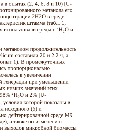
 в опытах (2, 4, 6, 8 и 10) [U-
ротонированного метанола его
концентрации 2Н2О в среде
ктеристик штамма (табл. 1,
2
ах использовали среды с
Н
О и
2
 и метанолом продолжительность
icum составили 20 и 2.2 ч, а
, опыт 1). В промежуточных
лись пропорционально
ючалась в увеличении
ой генерации при уменьшении
х низких значений этих
2
с 98%
Н
О и 2% [U-
2
и, условия которой показаны в
а исходного (б) и
ьно дейтерированной среде М9
еде), а также по изменению
и и выходов микробной биомассы