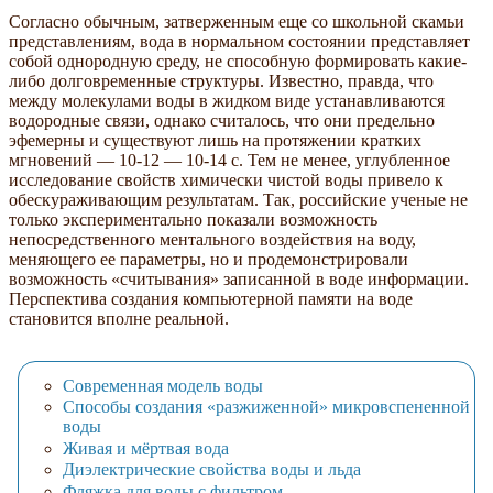
Согласно обычным, затверженным еще со школьной скамьи
представлениям, вода в нормальном состоянии представляет
собой однородную среду, не способную формировать какие-
либо долговременные структуры. Известно, правда, что
между молекулами воды в жидком виде устанавливаются
водородные связи, однако считалось, что они предельно
эфемерны и существуют лишь на протяжении кратких
мгновений — 10-12 — 10-14 с. Тем не менее, углубленное
исследование свойств химически чистой воды привело к
обескураживающим результатам. Так, российские ученые не
только экспериментально показали возможность
непосредственного ментального воздействия на воду,
меняющего ее параметры, но и продемонстрировали
возможность «считывания» записанной в воде информации.
Перспектива создания компьютерной памяти на воде
становится вполне реальной.
Современная модель воды
Способы создания «разжиженной» микровспененной
воды
Живая и мёртвая вода
Диэлектрические свойства воды и льда
Фляжка для воды с фильтром