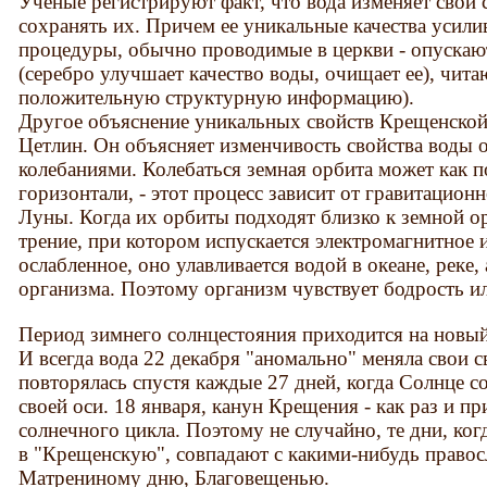
Учёные регистрируют факт, что вода изменяет свои 
сохранять их. Причем ее уникальные качества усили
процедуры, обычно проводимые в церкви - опускают
(серебро улучшает качество воды, очищает ее), чит
положительную структурную информацию).
Другое объяснение уникальных свойств Крещенской 
Цетлин. Он объясняет изменчивость свойства воды 
колебаниями. Колебаться земная орбита может как по
горизонтали, - этот процесс зависит от гравитацион
Луны. Когда их орбиты подходят близко к земной о
трение, при котором испускается электромагнитное 
ослабленное, оно улавливается водой в океане, реке
организма. Поэтому организм чувствует бодрость ил
Период зимнего солнцестояния приходится на новый
И всегда вода 22 декабря "аномально" меняла свои с
повторялась спустя каждые 27 дней, когда Солнце 
своей оси. 18 января, канун Крещения - как раз и п
солнечного цикла. Поэтому не случайно, те дни, ког
в "Крещенскую", совпадают с какими-нибудь право
Матрениному дню, Благовещенью.