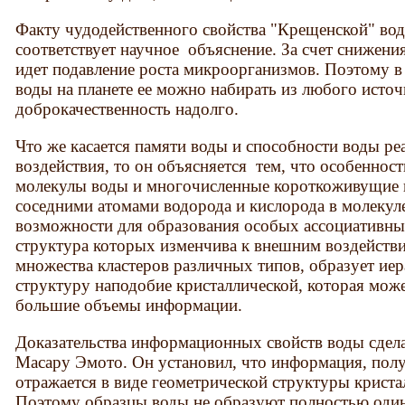
Факту чудодейственного свойства "Крещенской" воды
соответствует научное объяснение. За счет снижени
идет подавление роста микроорганизмов. Поэтому в
воды на планете ее можно набирать из любого источ
доброкачественность надолго.
Что же касается памяти воды и способности воды р
воздействия, то он объясняется тем, что особеннос
молекулы воды и многочисленные короткоживущие 
соседними атомами водорода и кислорода в молекул
возможности для образования особых ассоциативных
структура которых изменчива к внешним воздействи
множества кластеров различных типов, образует и
структуру наподобие кристаллической, которая мож
большие объемы информации.
Доказательства информационных свойств воды сдел
Масару Эмото. Он установил, что информация, полу
отражается в виде геометрической структуры криста
Поэтому образцы воды не образуют полностью один