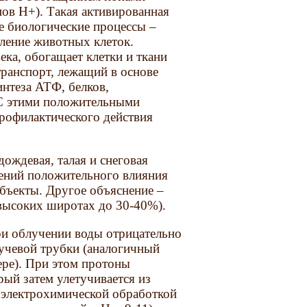
нов Н+). Такая активированная
е биологические процессы –
еление животных клеток.
ека, обогащает клетки и ткани
транспорт, лежащий в основе
интеза АТФ, белков,
 С этими положительными
рофилактического действия
ождевая, талая и снеговая
нений положительного влияния
бъекты. Другое объяснение –
 высоких широтах до 30-40%).
и облучении воды отрицательно
учевой трубки (аналогичный
ере). При этом протоны
рый затем улетучивается из
 электрохимической обработкой