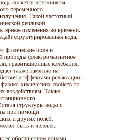
 вода является источником
бого переменного
излучения. Такой частотный
зической репликой
актерные изменения во времени.
здаёт структурированная вода.
ут физические поля и
й природы (электромагнитное
мли, гравитационные колебания,
адает также памятью на
йствия и эффектами релаксации,
я физико-химических свойств по
х воздействиям. Также
истанционного
ствия структуры воды с
оды при помощи
ских и других полей.
ожет быть и человек.
ны ее обогащением ионами