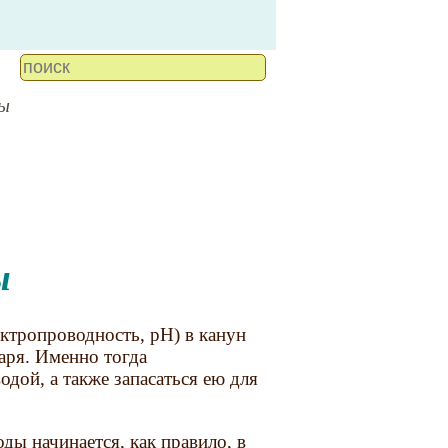
ды
ы
ектропроводность, pH) в канун
аря. Именно тогда
дой, а также запасаться ею для
ды начинается, как правило, в