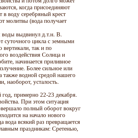
свойства и потом долго может
ваются, когда присоединяют
 в воду серебряный крест
ают молитвы (вода получает
воды выдвинул д.т.н. В.
от суточного цикла с земными
 вертикали, так и по
ного воздействия Солнца и
рбите, начинается приливное
излучение. Более сильное или
, а также водной средой нашего
и, наоборот, усталость.
 год, примерно 22-23 декабря.
войства. При этом ситуация
совершало полный оборот вокруг
риходится на начало нового
да вода всякий раз превращается
славным праздникам: Сретенью,