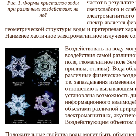
частот в результате
Рис. 1. Формы кристаллов воды
сверхслабого и сла
при различных воздействиях на
неё
электромагнитного 
спектр является фи
геометрической структуры воды и претерпевает хар
Наименее хаотичное электромагнитное излучение со
Воздействовать на воду мог
воздействия самой различно
поле, геомагнитное поле Зе
приливы, отливы). Вода обл
различные физические возде
т.е. запаздывания изменени
отношению к вызывающим и
установлена возможность д
информационного взаимодей
объектами различной прир
электромагнитных, акустиче
Воздействующим объектом м
Положительные свойства воды могут быть объясне