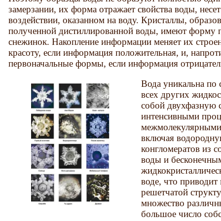
замерзании, их форма отражает свойства воды, нес
воздействии, оказанном на воду. Кристаллы, образо
полученной дистиллированной воды, имеют форму
снежинок. Накопление информации меняет их строе
красоту, если информация положительная, и, напрот
первоначальные формы, если информация отрицательн
Вода уникальна по 
всех других жидкос
собой двухфазную с
интенсивными проц
межмолекулярными 
включая водородну
конгломератов из с
воды и бесконечны
жидкокристаллическ
воде, что приводи
решетчатой структу
множество различн
большое число соб