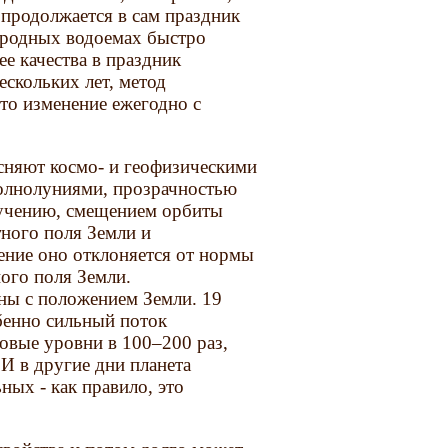
 продолжается в сам праздник
риродных водоемах быстро
ее качества в праздник
ескольких лет, метод
то изменение ежегодно с
сняют космо- и геофизическими
полнолуниями, прозрачностью
учению, смещением орбиты
тного поля Земли и
ение оно отклоняется от нормы
ного поля Земли.
аны с положением Земли. 19
обенно сильный поток
овые уровни в 100–200 раз,
И в другие дни планета
ных - как правило, это