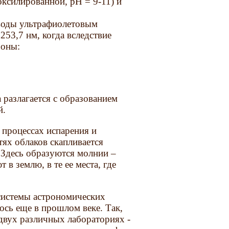
ксилированной, pH = 9-11) и
воды ультрафиолетовым
253,7 нм, когда вследствие
роны:
 разлагается с образованием
й.
 процессах испарения и
тях облаков скапливается
 Здесь образуются молнии –
в землю, в те ее места, где
 системы астрономических
ось еще в прошлом веке. Так,
 двух различных лабораториях -