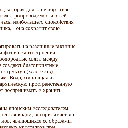
, которая долго не портится,
я электропроводимости в ней
 часы наибольшего спокойствия
ника, - она сохранит свою
еагировать на различные внешние
ти физического строения
водородные связи между
е создают благоприятные
 структур (кластеров),
ям. Вода, состоящая из
ерархическую пространственную
ет воспринимать и хранить
аны японским исследователем
ченная водой, воспринимается и
ллов, являющихся ее образами.
аковых кристаллов при