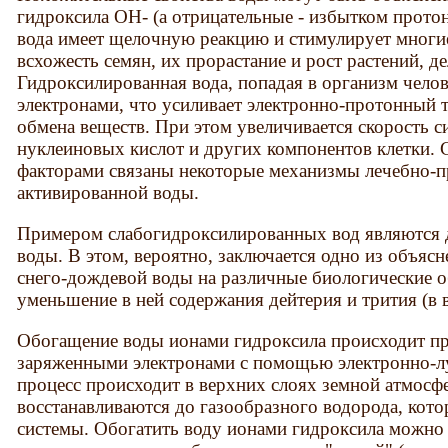
гидроксила ОН- (а отрицательные - избытком прото
вода имеет щелочную реакцию и стимулирует многи
всхожесть семян, их прорастание и рост растений, д
Гидроксилированная вода, попадая в организм челов
электронами, что усиливает электронно-протонный 
обмена веществ. При этом увеличивается скорость с
нуклеиновых кислот и других компонентов клетки.
факторами связаны некоторые механизмы лечебно-п
активированной воды.
Примером слабогидроксилированных вод являются д
воды. В этом, вероятно, заключается одно из объяс
снего-дождевой воды на различные биологические о
уменьшение в ней содержания дейтерия и трития (в
Обогащение воды ионами гидроксила происходит пр
заряженными электронами с помощью электронно-л
процесс происходит в верхних слоях земной атмосф
восстанавливаются до газообразного водорода, кото
системы. Обогатить воду ионами гидроксила можно