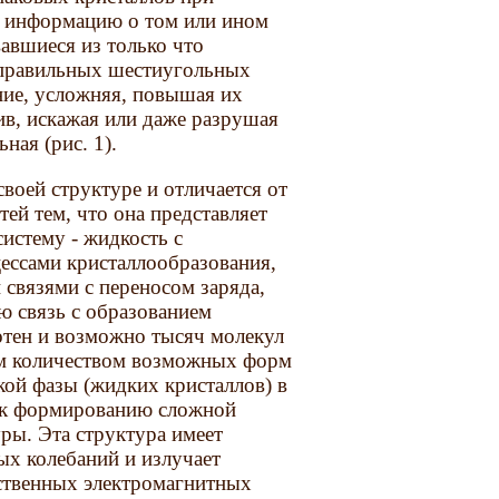
ет информацию о том или ином
вавшиеся из только что
 правильных шестиугольных
ние, усложняя, повышая их
ив, искажая или даже разрушая
ая (рис. 1).
своей структуре и отличается от
тей тем, что она представляет
истему - жидкость с
ессами кристаллообразования,
связями с переносом заряда,
ю связь с образованием
отен и возможно тысяч молекул
м количеством возможных форм
ой фазы (жидких кристаллов) в
т к формированию сложной
ры. Эта структура имеет
ых колебаний и излучает
ственных электромагнитных