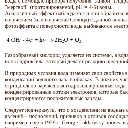
воды с помощью прибора получения "живой" (гидро
"мертвой" (протонированной, pH = 4-5) воды.
Аналогичный эффект наблюдается и при обработке 
излучением (или излучение Солнца) с длиной волны 
фотоэффекта с поверхности воды выбиваются элект
Газообразный кислород удаляется из системы, а вода
иона гидроксила, который делают реакцию щелочно
В природных условия вода изменяет свои свойства в
конденсации водяного пара в облаках. В нижних час
отрицательно заряженная гидроксилированная вода.
концентрированные потоки электронов, которые бьют 
концентрируются положительные заряды.
Следует подчеркнуть, что о воздействии на водные
явлений – полнолуний, приливов и отливов сообщал
например, еще в 1929 г. George Lakhovsky провел в