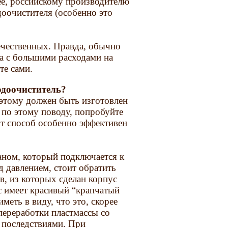
ее, российскому производителю
доочистителя (особенно это
ечественных. Правда, обычно
 а с большими расходами на
те сами.
одоочиститель?
оэтому должен быть изготовлен
 по этому поводу, попробуйте
от способ особенно эффективен
аном, который подключается к
 давлением, стоит обратить
в, из которых сделан корпус
с имеет красивый “крапчатый
меть в виду, что это, скорее
 переработки пластмассы со
 последствиями. При