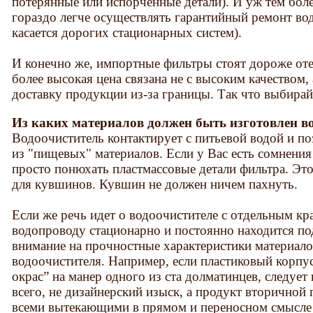
потерянные или испорченные детали). И уж тем бол
гораздо легче осуществлять гарантийный ремонт во
касается дорогих стационарных систем).
И конечно же, импортные фильтры стоят дороже от
более высокая цена связана не с высоким качеством,
доставку продукции из-за границы. Так что выбирай
Из каких материалов должен быть изготовлен в
Водоочиститель контактирует с питьевой водой и п
из "пищевых" материалов. Если у Вас есть сомнения
просто понюхать пластмассовые детали фильтра. Эт
для кувшинов. Кувшин не должен ничем пахнуть.
Если же речь идет о водоочистителе с отдельным кр
водопроводу стационарно и постоянно находится под
внимание на прочностные характеристики материало
водоочистителя. Например, если пластиковый корпу
окрас” на манер одного из ста долматинцев, следует и
всего, не дизайнерский изыск, а продукт вторичной
всеми вытекающими в прямом и переносном смысле