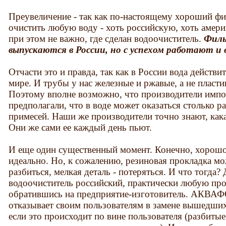
Преувеличение - так как по-настоящему хороший фи
очистить любую воду - хоть российскую, хоть амер
при этом не важно, где сделан водоочиститель.
Филь
выпускаются в России, но с успехом работают и в
Отчасти это и правда, так как в России вода действ
мире. И трубы у нас железные и ржавые, а не пласти
Поэтому вполне возможно, что производители импо
предполагали, что в воде может оказаться столько 
примесей. Наши же производители точно знают, кака
Они же сами ее каждый день пьют.
И еще один существенный момент. Конечно, хорошо,
идеально. Но, к сожалению, резиновая прокладка м
разбиться, мелкая деталь - потеряться. И что тогда
водоочиститель российский, практически любую пр
обратившись на предприятие-изготовитель. АКВАФО
отказывает своим пользователям в замене вышедших 
если это происходит по вине пользователя (разбиты