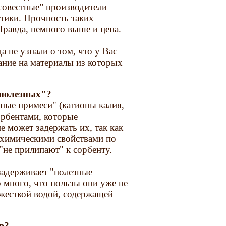
совестные” производители
тики. Прочность таких
равда, немного выше и цена.
а не узнали о том, что у Вас
ание на материалы из которых
"полезных"?
ные примеси" (катионы калия,
орбентами, которые
 может задержать их, так как
 химическими свойствами по
"не прилипают" к сорбенту.
 задерживает "полезные
о много, что пользы они уже не
с жесткой водой, содержащей
в?