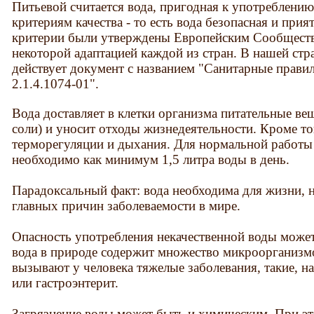
Питьевой считается вода, пригодная к употреблени
критериям качества - то есть вода безопасная и прия
критерии были утверждены Европейским Сообщество
некоторой адаптацией каждой из стран. В нашей стра
действует документ с названием "Санитарные прав
2.1.4.1074-01".
Вода доставляет в клетки организма питательные ве
соли) и уносит отходы жизнедеятельности. Кроме тог
терморегуляции и дыхания. Для нормальной работы 
необходимо как минимум 1,5 литра воды в день.
Парадоксальный факт: вода необходима для жизни, н
главных причин заболеваемости в мире.
Опасность употребления некачественной воды може
вода в природе содержит множество микроорганизм
вызывают у человека тяжелые заболевания, такие, на
или гастроэнтерит.
Загрязнение воды может быть и химическим. При эт