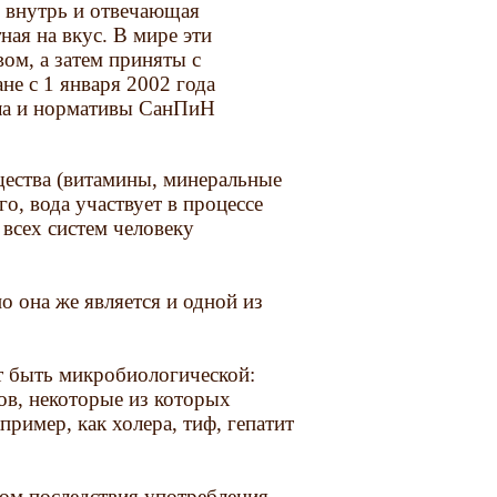
ю внутрь и отвечающая
тная на вкус. В мире эти
м, а затем приняты с
не c 1 января 2002 года
ила и нормативы СанПиН
щества (витамины, минеральные
о, вода участвует в процессе
всех систем человеку
о она же является и одной из
т быть микробиологической:
ов, некоторые из которых
пример, как холера, тиф, гепатит
ом последствия употребления