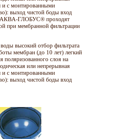
и и с монтированными
во): выход чистой боды вход
ры АКВА-ГЛОБУС® проходят
мой при мембранной фильтрации
 воды высокий отбор фильтрата
боты мембран (до 10 лет) легкий
ия поляризованного слоя на
иодическая или непрерывная
и и с монтированными
во): выход чистой боды вход