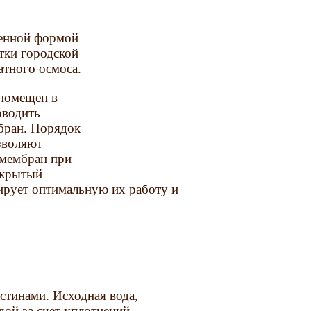
енной формой
тки городской
атного осмоса.
помещен в
оводить
бран. Порядок
зволяют
 мембран при
ткрытый
ирует оптимальную их работу и
тинами. Исходная вода,
дой за счет уплотнений,