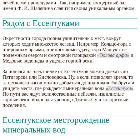
лечебными процедурами. Так, например, концертный зал
имени Ф. И. Шаляпина славится своим уникальным органом.
Рядом с Ессентуками
Окрестности города полны удивительных мест, вокруг
которых ходит множество легенд. Например, Кольцо-гора с
природным арками, приносящими удачу, гора Машук с ее
подземным озером и смотровой площадкой
Эолова арфа
и
Медовые водопады в ущелье горной реки.
За полчаса на электричке от Ессентуков можно доехать до
Пятигорска или Кисловодска. Ну, а если позволяет время, то
за несколько часов можно добраться до подножия Эльбруса и
увидеть места, где рождается минеральная вода
Ессентуки
.
По пути вас ждут величественные пейзажи, извилистые
горные реки, водопады урочища Джилы-Су и колоритные
поселения.
Ессентукское месторождение
минеральных вод