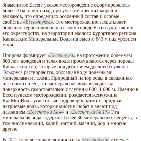
Знаменитое Ессентукское месторождение сформировалось
более 70 млн лет назад при участии древних морей и
вулканов, что определило особенный состав и особые
свойства
Ессентуков
. Это месторождение захватывает
большую территорию как в самом городе Ессентуки, так и в
его окрестностях, на территории эколого-курортного региона
Кавказские Минеральные Воды на высоте 640 м над уровнем
моря.
Природа формирует
Ессентуки
на протяжении более чем
800 лет: дождевая и талая воды просачиваются через породы
Кавказских гор, которые под действием древнего вулкана
Эльбруса растворяются, обогащая воду полезными
минералами и газами. Природный напор воды в скважинах
настолько силен, что минеральная вода выходит на
поверхность самостоятельно с глубины 600–1 000 м. Именно в
Ессентукском месторождении рождается жемчужина
КавМинВод - углекислые гидрокарбонатно-хлоридные
натриевые воды, которые многие любят и знают под
названием
Ессентуки № 4
и
Ессентуки № 17
Эта
минеральная вода содержит более 30 минеральных веществ, в
том числе кальций, калий, натрий, магний, бор и многие
другие.
В 2021 году легендарная минералка
Ессентуки
отмечает