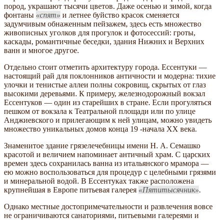
пород, украшают тысячи цветов. Даже осенью и зимой, когда
фонтаны
спят
и летнее буйство красок сменяется
задумчивым обнаженным пейзажем, здесь есть множество
живописных уголков для прогулок и фотосессий: гроты,
каскады, романтичные беседки, здания Нижних и Верхних
ванн и многое другое.
Отдельно стоит отметить архитектуру города. Ессентуки —
настоящий рай для поклонников античности и модерна: тихие
улочки и тенистые аллеи полны сокровищ, скрытых от глаз
высокими деревьями. К примеру, железнодорожный вокзал
Ессентуков — один из старейших в стране. Если прогуляться
пешком от вокзала к Театральной площади или по улице
Анджиевского и прилегающим к ней улицам, можно увидеть
множество уникальных домов конца 19 -начала XX века.
Знаменитое здание грязелечебницы имени Н. А. Семашко
красотой и величием напоминает античный храм. С царских
времен здесь сохранилась ванна из итальянского мрамора —
ею можно воспользоваться для процедур с целебными грязями
и минеральной водой. В Ессентуках также расположена
крупнейшая в Европе питьевая галерея
Пятитысячник
.
Однако местные достопримечательности и развлечения вовсе
не ограничиваются санаториями, питьевыми галереями и