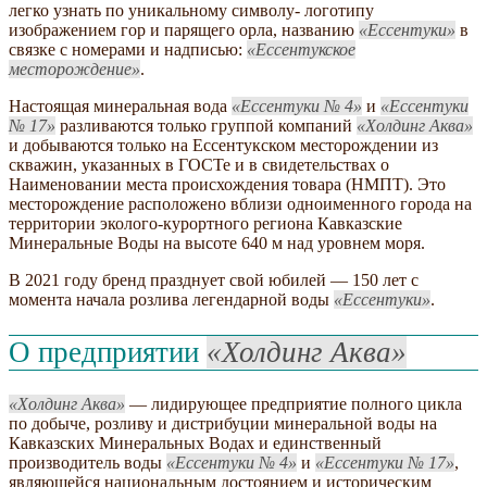
легко узнать по уникальному символу- логотипу
изображением гор и парящего орла, названию
Ессентуки
в
связке с номерами и надписью:
Ессентукское
месторождение
.
Настоящая минеральная вода
Ессентуки № 4
и
Ессентуки
№ 17
разливаются только группой компаний
Холдинг Аква
и добываются только на Ессентукском месторождении из
скважин, указанных в ГОСТе и в свидетельствах о
Наименовании места происхождения товара (НМПТ). Это
месторождение расположено вблизи одноименного города на
территории эколого-курортного региона Кавказские
Минеральные Воды на высоте 640 м над уровнем моря.
В 2021 году бренд празднует свой юбилей — 150 лет с
момента начала розлива легендарной воды
Ессентуки
.
О предприятии
Холдинг Аква
Холдинг Аква
— лидирующее предприятие полного цикла
по добыче, розливу и дистрибуции минеральной воды на
Кавказских Минеральных Водах и единственный
производитель воды
Ессентуки № 4
и
Ессентуки № 17
,
являющейся национальным достоянием и историческим