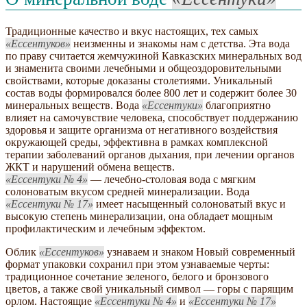
Традиционные качество и вкус настоящих, тех самых
Ессентуков
неизменны и знакомы нам с детства. Эта вода
по праву считается жемчужиной Кавказских минеральных вод
и знаменита своими лечебными и общеоздоровительными
свойствами, которые доказаны столетиями. Уникальный
состав воды формировался более 800 лет и содержит более 30
минеральных веществ. Вода
Ессентуки
благоприятно
влияет на самочувствие человека, способствует поддержанию
здоровья и защите организма от негативного воздействия
окружающей среды, эффективна в рамках комплексной
терапии заболеваний органов дыхания, при лечении органов
ЖКТ и нарушений обмена веществ.
Ессентуки № 4
— лечебно-столовая вода с мягким
солоноватым вкусом средней минерализации. Вода
Ессентуки № 17
имеет насыщенный солоноватый вкус и
высокую степень минерализации, она обладает мощным
профилактическим и лечебным эффектом.
Облик
Ессентуков
узнаваем и знаком Новый современный
формат упаковки сохранил при этом узнаваемые черты:
традиционное сочетание зеленого, белого и бронзового
цветов, а также свой уникальный символ — горы с парящим
орлом. Настоящие
Ессентуки № 4
и
Ессентуки № 17