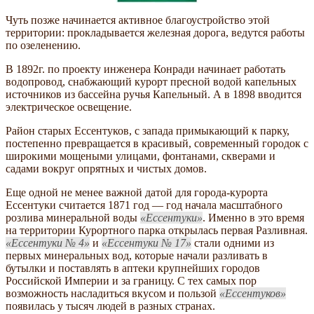
Чуть позже начинается активное благоустройство этой
территории: прокладывается железная дорога, ведутся работы
по озеленению.
В 1892г. по проекту инженера Конради начинает работать
водопровод, снабжающий курорт пресной водой капельных
источников из бассейна ручья Капельный. А в 1898 вводится
электрическое освещение.
Район старых Ессентуков, с запада примыкающий к парку,
постепенно превращается в красивый, современный городок с
широкими мощеными улицами, фонтанами, скверами и
садами вокруг опрятных и чистых домов.
Еще одной не менее важной датой для города-курорта
Ессентуки считается 1871 год — год начала масштабного
розлива минеральной воды
Ессентуки
. Именно в это время
на территории Курортного парка открылась первая Разливная.
Ессентуки № 4
и
Ессентуки № 17
стали одними из
первых минеральных вод, которые начали разливать в
бутылки и поставлять в аптеки крупнейших городов
Российской Империи и за границу. С тех самых пор
возможность насладиться вкусом и пользой
Ессентуков
появилась у тысяч людей в разных странах.