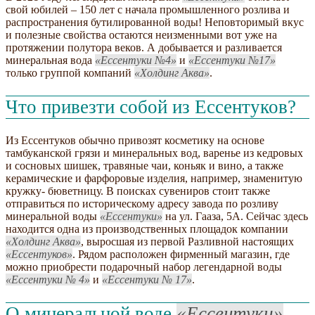
свой юбилей – 150 лет с начала промышленного розлива и
распространения бутилированной воды! Неповторимый вкус
и полезные свойства остаются неизменными вот уже на
протяжении полутора веков. А добывается и разливается
минеральная вода
Ессентуки №4
и
Ессентуки №17
только группой компаний
Холдинг Аква
.
Что привезти собой из Ессентуков?
Из Ессентуков обычно привозят косметику на основе
тамбуканской грязи и минеральных вод, варенье из кедровых
и сосновых шишек, травяные чаи, коньяк и вино, а также
керамические и фарфоровые изделия, например, знаменитую
кружку- бюветницу. В поисках сувениров стоит также
отправиться по историческому адресу завода по розливу
минеральной воды
Ессентуки
на ул. Гааза, 5А. Сейчас здесь
находится одна из производственных площадок компании
Холдинг Аква
, выросшая из первой Разливной настоящих
Ессентуков
. Рядом расположен фирменный магазин, где
можно приобрести подарочный набор легендарной воды
Ессентуки № 4
и
Ессентуки № 17
.
О минеральной воде
Ессентуки