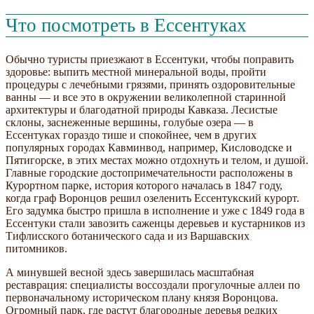
Что посмотреть в Ессентуках
Обычно туристы приезжают в Ессентуки, чтобы поправить
здоровье: выпить местной минеральной воды, пройти
процедуры с лечебными грязями, принять оздоровительные
ванны — и все это в окружении великолепной старинной
архитектуры и благодатной природы Кавказа. Лесистые
склоны, заснеженные вершины, голубые озера — в
Ессентуках гораздо тише и спокойнее, чем в других
популярных городах Кавминвод, например, Кисловодске и
Пятигорске, в этих местах можно отдохнуть и телом, и душой.
Главные городские достопримечательности расположены в
Курортном парке, история которого началась в 1847 году,
когда граф Воронцов решил озеленить Ессентукский курорт.
Его задумка быстро пришла в исполнение и уже с 1849 года в
Ессентуки стали завозить саженцы деревьев и кустарников из
Тифлисского ботанического сада и из Варшавских
питомников.
А минувшей весной здесь завершилась масштабная
реставрация: специалисты воссоздали прогулочные аллеи по
первоначальному историческом плану князя Воронцова.
Огромный парк, где растут благородные деревья редких