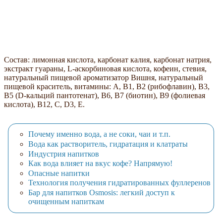
Состав: лимонная кислота, карбонат калия, карбонат натрия,
экстракт гуараны, L-аскорбиновая кислота, кофеин, стевия,
натуральный пищевой ароматизатор Вишня, натуральный
пищевой краситель, витамины: А, В1, B2 (рибофлавин), В3,
В5 (D-кальций пантотенат), B6, В7 (биотин), В9 (фолиевая
кислота), В12, С, D3, E.
Почему именно вода, а не соки, чаи и т.п.
Вода как растворитель, гидратация и клатраты
Индустрия напитков
Как вода влияет на вкус кофе? Напрямую!
Опасные напитки
Технология получения гидратированных фуллеренов
Бар для напитков Osmosis: легкий доступ к
очищенным напиткам