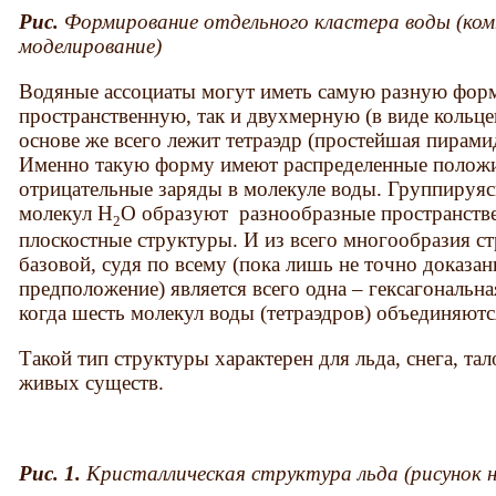
Рис.
Формирование отдельного кластера воды (ко
моделирование)
Водяные ассоциаты могут иметь самую разную форм
пространственную, так и двухмерную (в виде кольце
основе же всего лежит тетраэдр (простейшая пирамид
Именно такую форму имеют распределенные полож
отрицательные заряды в молекуле воды. Группируяс
молекул H
O образуют разнообразные пространств
2
плоскостные структуры. И из всего многообразия с
базовой, судя по всему (пока лишь не точно доказан
предположение) является всего одна – гексагональна
когда шесть молекул воды (тетраэдров) объединяютс
Такой тип структуры характерен для льда, снега, та
живых существ.
Рис. 1.
Кристаллическая структура льда (рисунок 