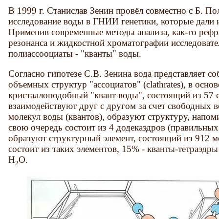
В 1999 г. Станислав Зенин провёл совместно с Б. П
исследование воды в ГНИИ генетики, которые дали 
Применив современные методы анализа, как-то рефр
резонанса и жидкостной хроматографии исследоват
полиассооциаты - "кванты" воды.
Согласно гипотезе С.В. Зенина вода представляет 
объемных структур "ассоциатов" (clathrates), в осно
кристаллоподобный "квант воды", состоящий из 57 е
взаимодействуют друг с другом за счет свободных 
молекул воды (квантов), образуют структуру, напом
свою очередь состоит из 4 додекаэдров (правильных
образуют структурный элемент, состоящий из 912 м
состоит из таких элементов, 15% - кванты-тетраэдры
Н
О.
2