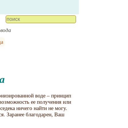
 вода
да
а
онизированной воде – принцип
в возможность ее получения или
едека ничего найти не могу.
ся. Заранее благодарен, Ваш