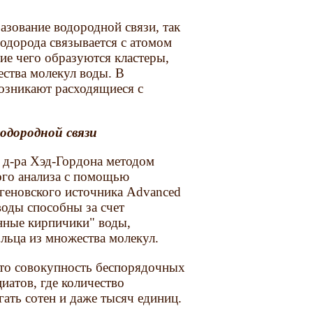
азование водородной связи, так
водорода связывается с атомом
вие чего образуются кластеры,
ства молекул воды. В
возникают расходящиеся с
водородной связи
 д-ра Хэд-Гордона методом
ого анализа с помощью
геновского источника Advanced
воды способны за счет
нные кирпичики" воды,
льца из множества молекул.
это совокупность беспорядочных
атов, где количество
ать сотен и даже тысяч единиц.