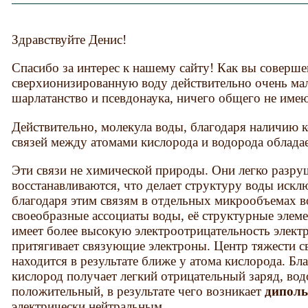
Здравствуйте Денис!
Спасибо за интерес к нашему сайту! Как вы соверше
сверхионизированную воду действительно очень ма
шарлатанство и псевдонаука, ничего общего не име
Действительно, молекула воды, благодаря наличию
связей между атомами кислорода и водорода облада
Эти связи не химической природы. Они легко разру
восстанавливаются, что делает структуру воды иск
благодаря этим связям в отдельных микрообъемах 
своеобразные ассоциаты воды, её структурные элеме
имеет более высокую электроотрицательность элект
притягивает связующие электроны. Центр тяжести 
находится в результате ближе у атома кислорода. Б
кислород получает легкий отрицательный заряд, вод
положительный, в результате чего возникает
дипол
электрически нейтральным.