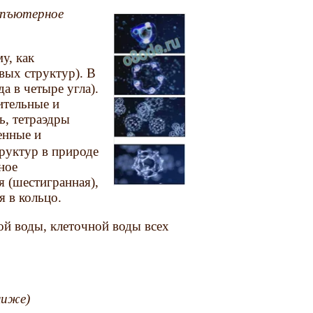
мпъютерное
у, как
вых структур). В
а в четыре угла).
ительные и
ь, тетраэдры
енные и
труктур в природе
ное
я (шестигранная),
я в кольцо.
лой воды, клеточной воды всех
ниже)