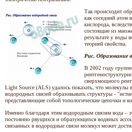
Так происходит обр
как соседний атом 
кислорода, вследст
состоящие из множе
результате у воды 
теорией свойства.
Рис. Образование 
В 2002 году группе
рентгеноструктурн
сверхмощного рент
Light Source (ALS) удалось показать, что молекулы 
водородных связей образовывать структуры - "исти
представляющие собой топологические цепочки и ко
Именно благодаря этим водородным связям вода – 
постоянно рвущихся и образующихся водяных ассоци
связанных в водородные связи молекул может достиг