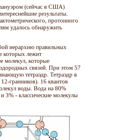
олануэром (сейчас в США)
интереснейшие результаты.
актометрического, протонного
елям удалось обнаружить
собой иерархию правильных
ве которых лежит
е молекул, которые
водородных связей. При этом 57
инающую тетраэдр. Тетраэдр в
 12-гранников). 16 квантов
олекул воды. Вода на 80%
 и 3% - классические молекулы