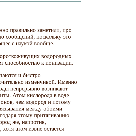
нно правильно заметили, про
ло сообщений, поскольку это
ющее с наукой вообще.
 короткоживущих водородных
ет способностью к ионизации.
шаются и быстро
лючительно изменчивой. Именно
воды непрерывно возникают
нты. Атом кислорода в воде
ронов, чем водород и потому
связывания между обоими
лагодаря этому притягиванию
ород же, напротив,
ь
, хотя атом извне остается