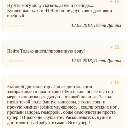
Ну что могу могу сказать, дамы и господа...
Куплен ваш к. х. н. И Вам он не друг, совет дает явно
вредный
12.03.2018
Гость Даниил
ответить
Пейте Только дистиллированную воду!
12.03.2018
Гость Даниил
ответить
Бытовой дистиллятор . После дистилляции-
замораживаю в пластиковых бутылках . после пью по
мере разморозки , ледяную . никакой ангины . За год
питья такой воды (минус консервы, всякие соки и
прочую химию) зрение улучшилось , сошли отеки с ног ,
пропали запоры, геморрой , обще самочувствие просто
супер ! Никого не слушайте . Раскошельтесь , купите
дистиллятор . Пробуйте сами . Все супер !