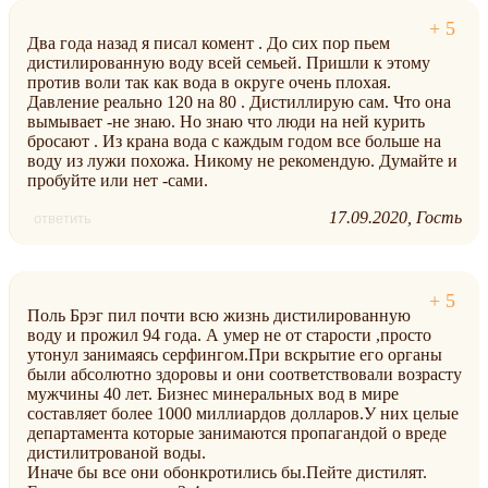
Два года назад я писал комент . До сих пор пьем
дистилированную воду всей семьей. Пришли к этому
против воли так как вода в округе очень плохая.
Давление реально 120 на 80 . Дистиллирую сам. Что она
вымывает -не знаю. Но знаю что люди на ней курить
бросают . Из крана вода с каждым годом все больше на
воду из лужи похожа. Никому не рекомендую. Думайте и
пробуйте или нет -сами.
17.09.2020
Гость
ответить
Поль Брэг пил почти всю жизнь дистилированную
воду и прожил 94 года. А умер не от старости ,просто
утонул занимаясь серфингом.При вскрытие его органы
были абсолютно здоровы и они соответствовали возрасту
мужчины 40 лет. Бизнес минеральных вод в мире
составляет более 1000 миллиардов долларов.У них целые
департамента которые занимаются пропагандой о вреде
дистилитрованой воды.
Иначе бы все они обонкротились бы.Пейте дистилят.