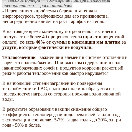
— высокие потери — возмещение потерь тепловыми
предприятиями — рост тарифов
.
- Нерешенность проблемы сбережения тепла и
энергоресурсов, требующихся для его производства,
непосредственно влияет на рост тарифов на тепло.
В настоящее время конечному потребителю фактически
поступает не более 40 процентов тепла (при стопроцентной
оплате),
то есть 40% от суммы в квитанции мы платим за
услуги, которые фактически не получили.
Теплообменник
- важнейший элемент в системе отопления и
горячего водоснабжения. При высоком содержании в воде
накипеобразующих солей и продуктов коррозии расчетный
режим работы теплообменников быстро нарушается.
В наибольшей степени загрязнению подвержены
теплообменники ГВС, в которых накипь образуется на
поверхностях нагрева со стороны прохода водопроводной
воды.
В результате образования накипи снижение общего
коэффициента теплопередачи подогревателей за один год
эксплуатации составляет 5-7%, за два года - до 30%, за три
года - 50% и более.