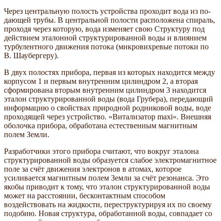
Через центральную полость устройства проходит вода из по­
дающей трубы. В центральной полости расположена спираль,
проходя через которую, вода изменяет свою Структуру под
действием эталонной структу­рированной воды и влиянием
турбулентного движения потока (микровихревые потоки по
В. Шаубергеру).
В двух полостях прибора, первая из которых находится между
корпусом 1 и первым внутренним цилиндром 2, а вторая
сформирована вторым внутренним цилиндром 3 находится
эталон структурированной воды (вода Грубера), передающий
информацию о свойствах природной родниковой воды, воде
проходящей через устройство. «Витализатор maxi». Внешняя
оболочка прибора, обработана естественным магнитным
полем Земли.
Разработчики этого прибора считают, что вокруг эталона
структурированной воды образуется слабое электромагнитное
поле за счёт движения электронов в атомах, которое
усиливается магнитным полем Земли за счёт резонанса. Это
якобы приводит к тому, что эталон структурированной воды
может на расстоянии, бесконтактным способом
воздействовать на жидкости, переструктурируя их по своему
подобию. Новая структура, обработанной воды, совпадает со