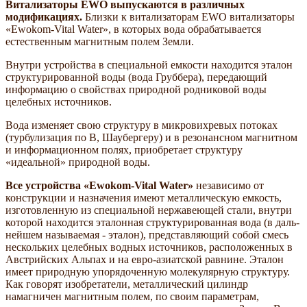
Витализаторы EWO выпускаются в различных
модификациях.
Близки к витализаторам EWO витализаторы
«Ewokom-Vital Water», в которых вода обрабатывается
естественным магнитным полем Земли.
Внутри устройства в специальной емкости находится эталон
структурированной воды (вода Груббера), передающий
информацию о свойствах природной родниковой воды
целебных источников.
Вода изменяет свою структуру в микровихревых по­токах
(турбулизация по В, Шаубергеру) и в резонансном магнитном
и информационном полях, приобретает структуру
«идеальной» природной воды.
Все устройства «Ewokom-Vital Water»
независимо от
конструкции и назначения имеют металлическую емкость,
изготовленную из специальной нержавеющей стали, внутри
которой находится эталонная структурированная вода (в даль­
нейшем называемая - эталон), представляющий собой смесь
нескольких целебных водных источников, расположенных в
Австрийских Альпах и на евро-азиатской равнине. Эталон
имеет природную упорядоченную молекулярную структуру.
Как говорят изобретатели, металлический цилиндр
намагничен магнитным полем, по своим параметрам,