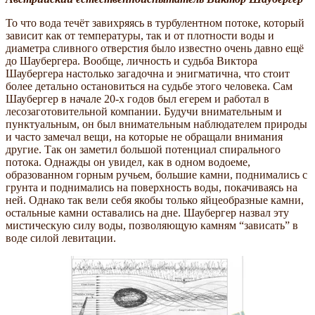
То что вода течёт завихряясь в турбулентном потоке, который
зависит как от температуры, так и от плотности воды и
диаметра сливного отверстия было известно очень давно ещё
до Шаубергера. Вообще, личность и судьба Виктора
Шаубергера настолько загадочна и энигматична, что стоит
более детально остановиться на судьбе этого человека. Сам
Шаубергер в начале 20-х годов был егерем и работал в
лесозаготовительной компании. Будучи внимательным и
пунктуальным, он был внимательным наблюдателем природы
и часто замечал вещи, на которые не обращали внимания
другие. Так он заметил большой потенциал спирального
потока. Однажды он увидел, как в одном водоеме,
образованном горным ручьем, большие камни, поднимались с
грунта и поднимались на поверхность воды, покачиваясь на
ней. Однако так вели себя якобы только яйцеобразные камни,
остальные камни оставались на дне. Шаубергер назвал эту
мистическую силу воды, позволяющую камням “зависать” в
воде силой левитации.