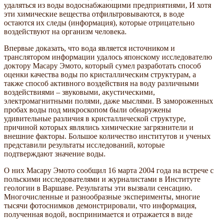
удаляться из воды водоснабжающими предприятиями, И хотя
эти химические вещества отфильтровываются, в воде
остаются их следы (информация), которые отрицательно
воздействуют на организм человека.
Впервые доказать, что вода является источником и
транслятором информации удалось японскому исследователю
доктору Масару Эмото, который сумел разработать способ
оценки качества воды по кристаллическим структурам, а
также способ активного воздействия на воду различными
воздействиями – звуковыми, акустическими,
электромагнитными полями, даже мыслями. В замороженных
пробах воды под микроскопом были обнаружены
удивительные различия в кристаллической структуре,
причиной которых являлись химические загрязнители и
внешние факторы. Большое количество институтов и ученых
представили результаты исследований, которые
подтверждают значение воды.
О них Масару Эмото сообщил 16 марта 2004 года на встрече с
польскими исследователями и журналистами в Институте
геологии в Варшаве. Результаты эти вызвали сенсацию.
Многочисленные и разнообразные эксперименты, многие
тысячи фотоснимков демонстрировали, что информация,
полученная водой, воспринимается и отражается в виде