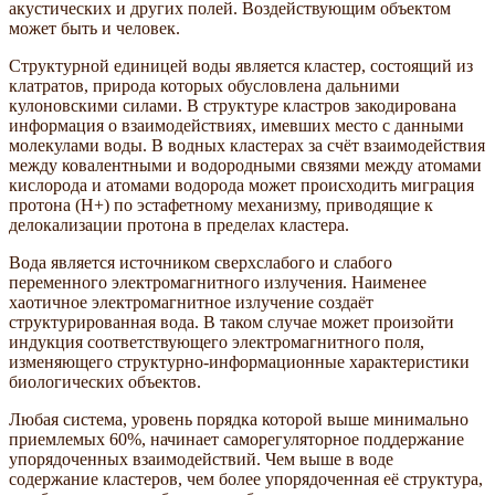
акустических и других полей. Воздействующим объектом
может быть и человек.
Структурной единицей воды является кластер, состоящий из
клатратов, природа которых обусловлена дальними
кулоновскими силами. В структуре кластров закодирована
информация о взаимодействиях, имевших место с данными
молекулами воды. В водных кластерах за счёт взаимодействия
между ковалентными и водородными связями между атомами
кислорода и атомами водорода может происходить миграция
протона (Н+) по эстафетному механизму, приводящие к
делокализации протона в пределах кластера.
Вода является источником сверхслабого и слабого
переменного электромагнитного излучения. Наименее
хаотичное электромагнитное излучение создаёт
структурированная вода. В таком случае может произойти
индукция соответствующего электромагнитного поля,
изменяющего структурно-информационные характеристики
биологических объектов.
Любая система, уровень порядка которой выше минимально
приемлемых 60%, начинает саморегуляторное поддержание
упорядоченных взаимодействий. Чем выше в воде
содержание кластеров, чем более упорядоченная её структура,