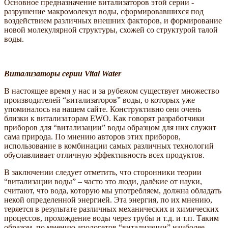
Основное предназначение витализаторов этой серии -
разрушение макромолекул воды, сформировавшихся под
воздействием различных внешних факторов, и формирование
новой молекулярной структуры, схожей со структурой талой
воды.
Витализаторы серии Vital Water
В настоящее время у нас и за рубежом существует множество
производителей “витализаторов” воды, о которых уже
упоминалось на нашем сайте. Конструктивно они очень
близки к витализаторам EWO. Как говорят разработчики
приборов для “витализации” воды образцом для них служит
сама природа. По мнению авторов этих приборов,
использование в комбинации самых различных технологий
обуславливает отличную эффективность всех продуктов.
В заключении следует отметить, что сторонники теории
“витализации воды” – часто это люди, далёкие от науки,
считают, что вода, которую мы употребляем, должна обладать
некой определенной энергией. Эта энергия, по их мнению,
теряется в результате различных механических и химических
процессов, прохождение воды через трубы и т.д. и т.п. Таким
образом, по мнению апологетов “витализации” наиболее