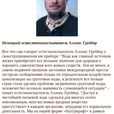
Немецкий естественноиспытатель Аллоис Груббер
Вот что сам говорит естествоиспытатель Аллоис Груббер о
cконструированном им приборе: “Вода как главный источник
жизни приобретает все большее значение для здоровья и
хорошего самочувствия всех живых существ. Тем не менее, в
самом недавнем прошлом заголовки международной прессы
пестрели сообщениями только об отрицательном воздействии
цивилизации на грунтовые воды, в результате все больше
стран стали уделять проблеме загрязнения грунтовой воды,
человечество осознало значимость сложившейся ситуации” –
пишет естествоиспытатель Аллоис Груббер. “Доступ к
чистейшей питьевой воде сделался для многих почти
невозможным, неисчислимые вредные вещества
присутствуют в каждом организме, затрудняя его нормальную
деятельность. Мы на нашей фирме «Натуркрафт» в рамках