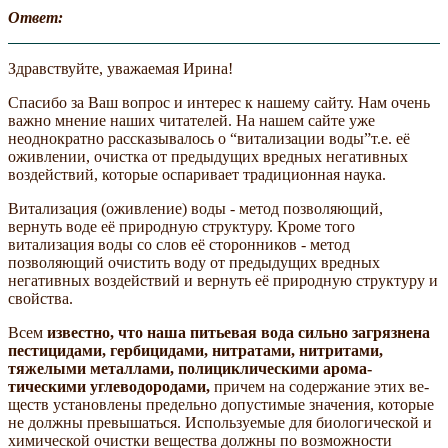
Ответ:
Здравствуйте, уважаемая Ирина!
Спасибо за Ваш вопрос и интерес к нашему сайту. Нам очень
важно мнение наших читателей. На нашем сайте уже
неоднократно рассказывалось о “витализации воды”т.е. её
оживлении, очистка от предыдущих вредных негативных
воздействий, которые оспаривает традиционная наука.
Витализация (оживление) воды - метод позволяющий,
вернуть воде её природную структуру. Кроме того
витализация воды со слов её сторонников - метод
позволяющий очистить воду от предыдущих вредных
негативных воздействий и вернуть её природную структуру и
свойства.
Всем
известно, что наша питьевая вода сильно загряз­нена
пестицидами, гербицидами, нитратами, нитритами,
тяжелыми металлами, полициклическими арома­
тическими углеводородами,
причем на содержание этих ве­
ществ установлены предельно допустимые значения, которые
не должны превышаться. Используемые для биологической и
химической очистки вещества должны по возможности