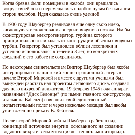
Когда бревна были помещены в желоба, они вращались
вокруг своей оси и перемещались подобно пулям без касания
сторон желобов. Идея оказалась очень удачной.
В 1930 году Шаубергер реализовал еще одну свою идею,
касающуюся использования энергии водяного потока. Им был
сконструирован электрогенератор, турбина которого
принципиально отличалась от конструкции обычных водяных
турбин. Генератор был установлен вблизи лесопилки и
успешно использовался в течении 3 лет, но конкретных
сведений о его работе не сохранилось.
По некоторым свидетельствам Виктор Шаубергер был якобы
интернирован в нацистский концентрационный лагерь в
начале Второй Мировой и вместе с другими учеными был
вынужден работать над проектом летающего диска, создавая
для него вихревой движитель. 19 февраля 1945 года аппарат,
названный "Диск Белонце" (по имени главного конструктора,
итальянца Ballenzo) совершил свой единственный
испытательный полет и через несколько месяцев был якобы
уничтожен по приказу В. Кейтеля.
После второй Мировой войны Шаубергер работал над
концепцией источника энергии, основанного на создании
водяного вихря и замкнутом цикле "теплота-миниторнадо-