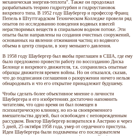
механическая энергия-теплота". Также он продолжал
разрабатывать теорию гидротурбин и гидроустановок
вихревого типа. В 1952 году Шаубергер и профессор Франц
Пепель в Штуттгардском Техническом Колледже провели ряд
опытов по исследованию поведения водяных взвесей
нерастворимых веществ в спиральном водном потоке. Эти
опыты были направлены на создания очистных сооружений,
основанных на явлении отжимания частиц из водяного
объема в центр спирали, в зону меньшего давления.
В 1958 году Шаубергер был якобы приглашен в США, где ему
было предложено провести работу по воссозданию Диска
Белонце и вихревого движителя, т.к. сохранились опытные
образцы движителя времен войны. Но он отказался, сказав,
что до подписания соглашения о разоружении ничего нельзя
обнародовать и что его открытие принадлежит будушему.
Чтобы сделать более объективное мнение о личности
Шаубергера и его изобретениях достаточно напомнить
читателям, что одно время он был помещен в
психиатрическую клинику, но из-за своевременного
вмешательства друзей, был освобожден с неповрежденным
рассудком. Виктор Шаубергер возвратился в Австрию и через
5 дней, 25 октября 1958 года, умер от сердечного приступа.
Идеи Шаубергера были подхвачены его последователем