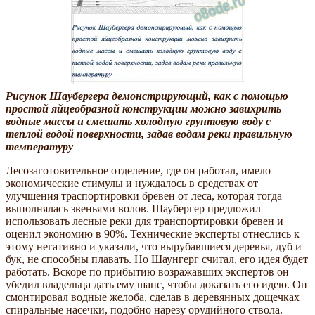
Рисунок Шаубергера демонстрирующий, как с помощью
простой яйцеобразной конструкции можно завихрить
водные массы и смешать холодную грунтовую воду с
теплой водой поверхности, задав водам реки правильную
температуру
Лесозаготовительное отделение, где он работал, имело
экономические стимулы и нуждалось в средствах от
улучшения траспортировки бревен от леса, которая тогда
выполнялась звеньями волов. Шаубергер предложил
использовать лесные реки для транспортировки бревен и
оценил экономию в 90%. Технические эксперты отнеслись к
этому негативно и указали, что вырубавшиеся деревья, дуб и
бук, не способны плавать. Но Шаунгерг считал, его идея будет
работать. Вскоре по прибытию возражавших экспертов он
убедил владельца дать ему шанс, чтобы доказать его идею. Он
cмонтировал водные желоба, сделав в деревянных дощечках
спиральные насечки, подобно нарезу орудийного ствола.