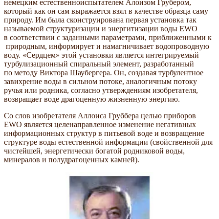
немецким естественноиспытателем Алоизом Грубером,
который как он сам выражается взял в качестве образца саму
природу. Им была сконструирована первая установка так
называемой структуризации и энергитизации воды EWO
в соответствии с заданными параметрами, приближенными к
природным, информирует и намагничивает водопроводную
воду. «Сердцем» этой установки является интегрируемый
турбулизационный спиральный элемент, разработанный
по методу Виктора Шаубергера. Он, создавая турбулентное
завихрение воды в сильном потоке, аналогичным потоку
ручья или родника, согласно утверждениям изобретателя,
возвращает воде драгоценную жизненную энергию.
Со слов изобретателя Аллоиса Груббера целью приборов
EWO является целенаправленное изменение негативных
информационных структур в питьевой воде и возвращение
структуре воды естественной информации (свойственной для
чистейшей, энергетически богатой родниковой воды,
минералов и полудрагоценных камней).