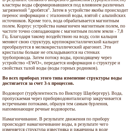
кластеры воды сформировавшиеся под влиянием различных
загрязнений "дробятся". Затем в устройстве якобы происходит
перенос информации с эталонной воды, взятой с альпийских
источников. Кроме того, вода обрабатывается магнитным
полем. Корпус устройства намагничен магнитным полем, по
частоте точно совпадающим с магнитным полем земли - 7,8
Гц. Благодаря такому воздействию на воду, соли кальция
меняют свою структуру, крупнокристаллический кальцит
преобразуется в мелкокристаллический арагонит. Эти
кристаллы больше не откладываются на стенках
трубопровода. Затем потоку воды, проходящему через
устройство «EWO», передается информация о структуре и
свойствах талой воды (воды горных родников).
Во всех приборах этого типа изменение структуры воды
достигается за счет 3-х процессов.
Водоворот (турбулентность по Виктору Шаубергеру). Вода,
пропускаемая через приборводовитализатор закручивается
встречными потоками, образуя тем самым бурления,
напоминающие речные водовороты.
Намагничивание. В результате движения по прибору
происходит намагничивание воды, в результате чего
изменяется структура известняка и ржавчины в воде